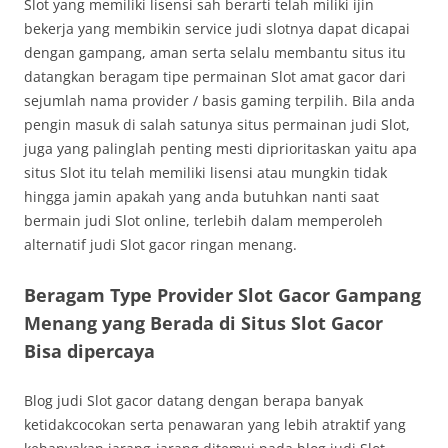
Slot yang memiliki lisensi sah berarti telah miliki ijin
bekerja yang membikin service judi slotnya dapat dicapai
dengan gampang, aman serta selalu membantu situs itu
datangkan beragam tipe permainan Slot amat gacor dari
sejumlah nama provider / basis gaming terpilih. Bila anda
pengin masuk di salah satunya situs permainan judi Slot,
juga yang palinglah penting mesti diprioritaskan yaitu apa
situs Slot itu telah memiliki lisensi atau mungkin tidak
hingga jamin apakah yang anda butuhkan nanti saat
bermain judi Slot online, terlebih dalam memperoleh
alternatif judi Slot gacor ringan menang.
Beragam Type Provider Slot Gacor Gampang
Menang yang Berada di Situs Slot Gacor
Bisa dipercaya
Blog judi Slot gacor datang dengan berapa banyak
ketidakcocokan serta penawaran yang lebih atraktif yang