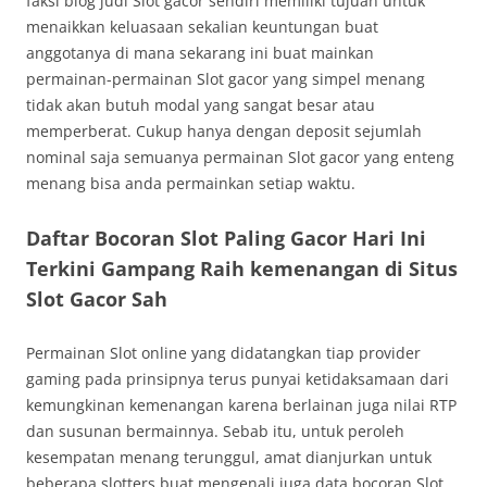
faksi blog judi Slot gacor sendiri memiliki tujuan untuk
menaikkan keluasaan sekalian keuntungan buat
anggotanya di mana sekarang ini buat mainkan
permainan-permainan Slot gacor yang simpel menang
tidak akan butuh modal yang sangat besar atau
memperberat. Cukup hanya dengan deposit sejumlah
nominal saja semuanya permainan Slot gacor yang enteng
menang bisa anda permainkan setiap waktu.
Daftar Bocoran Slot Paling Gacor Hari Ini
Terkini Gampang Raih kemenangan di Situs
Slot Gacor Sah
Permainan Slot online yang didatangkan tiap provider
gaming pada prinsipnya terus punyai ketidaksamaan dari
kemungkinan kemenangan karena berlainan juga nilai RTP
dan susunan bermainnya. Sebab itu, untuk peroleh
kesempatan menang terunggul, amat dianjurkan untuk
beberapa slotters buat mengenali juga data bocoran Slot