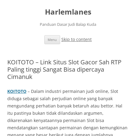
Harlemlanes
Panduan Dasar Judi Balap Kuda
Skip to content
Menu
KOITOTO – Link Situs Slot Gacor Sah RTP
Paling tinggi Sangat Bisa dipercaya
Cimanuk
KOITOTO
– Dalam industri permainan judi online, Slot
diduga sebagai salah perjudian online yang banyak
mengundang perhatian banyak betaruh atau bettor. Hal
itu pastinya bukan tidak dilandaskan argumen,
dikarenakan kenyataannya permainan Slot bisa
mendatangkan santapan permainan dengan kemungkinan
menang yang besar berikut juga dengan jumlahnya