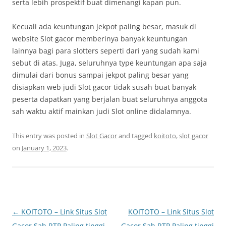
serta lebih prospektif buat dimenangi kapan pun.
Kecuali ada keuntungan jekpot paling besar, masuk di
website Slot gacor memberinya banyak keuntungan
lainnya bagi para slotters seperti dari yang sudah kami
sebut di atas. Juga, seluruhnya type keuntungan apa saja
dimulai dari bonus sampai jekpot paling besar yang
disiapkan web judi Slot gacor tidak susah buat banyak
peserta dapatkan yang berjalan buat seluruhnya anggota
sah waktu aktif mainkan judi Slot online didalamnya.
This entry was posted in
Slot Gacor
and tagged
koitoto
,
slot gacor
on
January 1, 2023
.
Post
←
KOITOTO – Link Situs Slot
KOITOTO – Link Situs Slot
navigation
Gacor Sah RTP Paling tinggi
Gacor Sah RTP Paling tinggi