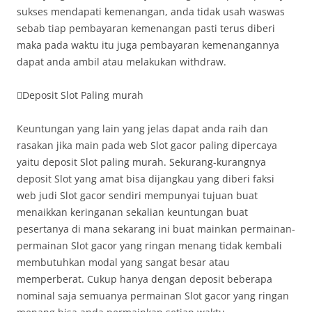
sukses mendapati kemenangan, anda tidak usah waswas
sebab tiap pembayaran kemenangan pasti terus diberi
maka pada waktu itu juga pembayaran kemenangannya
dapat anda ambil atau melakukan withdraw.
Deposit Slot Paling murah
Keuntungan yang lain yang jelas dapat anda raih dan
rasakan jika main pada web Slot gacor paling dipercaya
yaitu deposit Slot paling murah. Sekurang-kurangnya
deposit Slot yang amat bisa dijangkau yang diberi faksi
web judi Slot gacor sendiri mempunyai tujuan buat
menaikkan keringanan sekalian keuntungan buat
pesertanya di mana sekarang ini buat mainkan permainan-
permainan Slot gacor yang ringan menang tidak kembali
membutuhkan modal yang sangat besar atau
memperberat. Cukup hanya dengan deposit beberapa
nominal saja semuanya permainan Slot gacor yang ringan