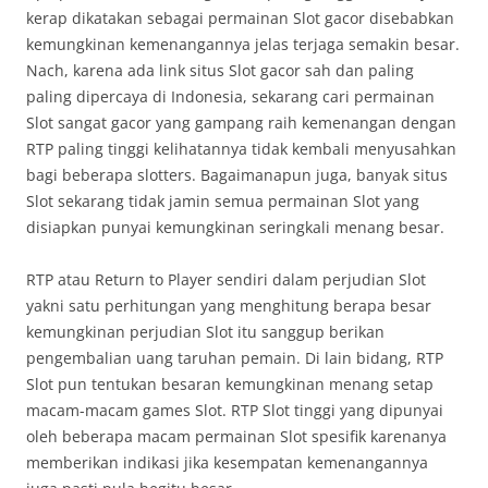
kerap dikatakan sebagai permainan Slot gacor disebabkan
kemungkinan kemenangannya jelas terjaga semakin besar.
Nach, karena ada link situs Slot gacor sah dan paling
paling dipercaya di Indonesia, sekarang cari permainan
Slot sangat gacor yang gampang raih kemenangan dengan
RTP paling tinggi kelihatannya tidak kembali menyusahkan
bagi beberapa slotters. Bagaimanapun juga, banyak situs
Slot sekarang tidak jamin semua permainan Slot yang
disiapkan punyai kemungkinan seringkali menang besar.
RTP atau Return to Player sendiri dalam perjudian Slot
yakni satu perhitungan yang menghitung berapa besar
kemungkinan perjudian Slot itu sanggup berikan
pengembalian uang taruhan pemain. Di lain bidang, RTP
Slot pun tentukan besaran kemungkinan menang setap
macam-macam games Slot. RTP Slot tinggi yang dipunyai
oleh beberapa macam permainan Slot spesifik karenanya
memberikan indikasi jika kesempatan kemenangannya