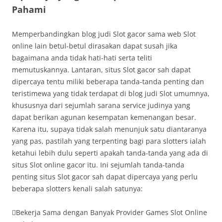
Pahami
Memperbandingkan blog judi Slot gacor sama web Slot
online lain betul-betul dirasakan dapat susah jika
bagaimana anda tidak hati-hati serta teliti
memutuskannya. Lantaran, situs Slot gacor sah dapat
dipercaya tentu miliki beberapa tanda-tanda penting dan
teristimewa yang tidak terdapat di blog judi Slot umumnya,
khususnya dari sejumlah sarana service judinya yang
dapat berikan agunan kesempatan kemenangan besar.
Karena itu, supaya tidak salah menunjuk satu diantaranya
yang pas, pastilah yang terpenting bagi para slotters ialah
ketahui lebih dulu seperti apakah tanda-tanda yang ada di
situs Slot online gacor itu. Ini sejumlah tanda-tanda
penting situs Slot gacor sah dapat dipercaya yang perlu
beberapa slotters kenali salah satunya:
Bekerja Sama dengan Banyak Provider Games Slot Online