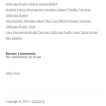
Olahraga Rugby Online Secara Efektif
Analisis Faktor Keunggulan Kandang Dalam Prediksi Taruhan
Olahraga Rugby
Keuntungan Menggunakan Fitur Live Betting Dalam Taruhan
Olahraga Rugby 2026
Cara Mengelola Modal Taruhan Olahraga Rugby Agar Tetap Aman
dan Disiplin
Recent Comments
No comments to show.
Situs Toto
Copyright © 2025 |
OLXTOTO