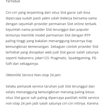
Terhebat
Ciri-ciri yang terpenting dari situs Slot gacor sah bisa
dipercaya sudah pasti yakni udah bekerja bersama-sama
dengan sejumlah provider permainan Slot online terbaik.
Sejumlah nama provider Slot terunggul dan populer
tentunya memiliki model permainan Slot dengan RTP
paling tinggi yang bakalan menanggung besarnya tiap
kemungkinan kemenangan. Sebagian contoh provider Slot
terhebat yang disiapkan web judi Slot gacor salah satunya
seperti Habanero, Joker123, Pragmatic, Spadegaming, PG
Soft dan sebagainya.
Memiliki Service Non-stop 24 Jam
Selaku pemasok service taruhan judi Slot terunggul dan
selalu menanggung kemungkinan menang paling besar,
situs Slot gacor sah paling dipercaya pastilah miliki service
non-stop 24 jam jadi salah satunya ciri-ciri intinya. Karena