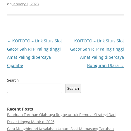
on
January 1, 2023
.
Post
←
KOITOTO – Link Situs Slot
KOITOTO – Link Situs Slot
navigation
Gacor Sah RTP Paling tinggi
Gacor Sah RTP Paling tinggi
Amat Paling dipercaya
Amat Paling dipercaya
Cijambe
Bunguran Utara
→
Search
Search
Recent Posts
Panduan Taruhan Olahraga Rugby untuk Pemula: Strategi Dari
Dasar Hingga Mahir di 2026
Cara Menghindari Kesalahan Umum Saat Memasang Taruhan