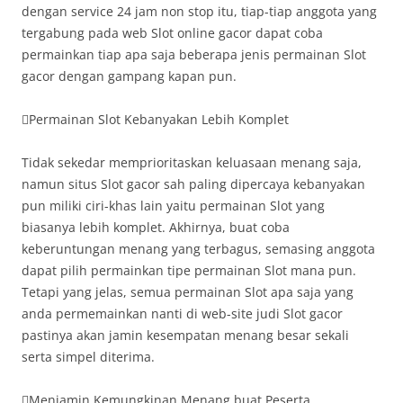
dengan service 24 jam non stop itu, tiap-tiap anggota yang
tergabung pada web Slot online gacor dapat coba
permainkan tiap apa saja beberapa jenis permainan Slot
gacor dengan gampang kapan pun.
Permainan Slot Kebanyakan Lebih Komplet
Tidak sekedar memprioritaskan keluasaan menang saja,
namun situs Slot gacor sah paling dipercaya kebanyakan
pun miliki ciri-khas lain yaitu permainan Slot yang
biasanya lebih komplet. Akhirnya, buat coba
keberuntungan menang yang terbagus, semasing anggota
dapat pilih permainkan tipe permainan Slot mana pun.
Tetapi yang jelas, semua permainan Slot apa saja yang
anda permemainkan nanti di web-site judi Slot gacor
pastinya akan jamin kesempatan menang besar sekali
serta simpel diterima.
Menjamin Kemungkinan Menang buat Peserta