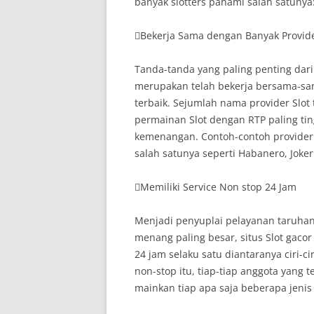
banyak slotters pahami salah satunya
Bekerja Sama dengan Banyak Provide
Tanda-tanda yang paling penting dari 
merupakan telah bekerja bersama-sa
terbaik. Sejumlah nama provider Slot
permainan Slot dengan RTP paling ti
kemenangan. Contoh-contoh provider Sl
salah satunya seperti Habanero, Joke
Memiliki Service Non stop 24 Jam
Menjadi penyuplai pelayanan taruhan 
menang paling besar, situs Slot gacor
24 jam selaku satu diantaranya ciri-c
non-stop itu, tiap-tiap anggota yang 
mainkan tiap apa saja beberapa jenis