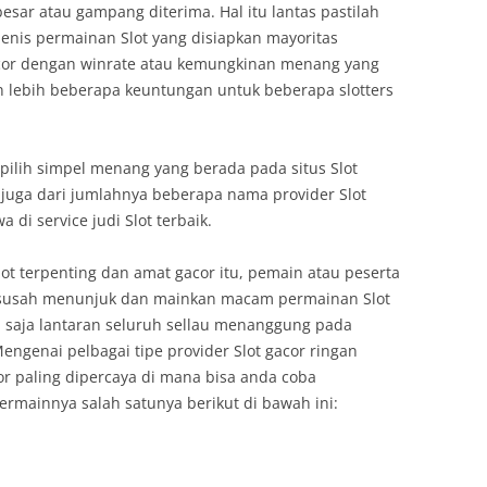
esar atau gampang diterima. Hal itu lantas pastilah
jenis permainan Slot yang disiapkan mayoritas
cor dengan winrate atau kemungkinan menang yang
n lebih beberapa keuntungan untuk beberapa slotters
pilih simpel menang yang berada pada situs Slot
s juga dari jumlahnya beberapa nama provider Slot
 di service judi Slot terbaik.
ot terpenting dan amat gacor itu, pemain atau peserta
dak susah menunjuk dan mainkan macam permainan Slot
 saja lantaran seluruh sellau menanggung pada
genai pelbagai tipe provider Slot gacor ringan
or paling dipercaya di mana bisa anda coba
rmainnya salah satunya berikut di bawah ini: