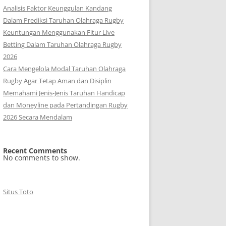
Analisis Faktor Keunggulan Kandang
Dalam Prediksi Taruhan Olahraga Rugby
Keuntungan Menggunakan Fitur Live
Betting Dalam Taruhan Olahraga Rugby
2026
Cara Mengelola Modal Taruhan Olahraga
Rugby Agar Tetap Aman dan Disiplin
Memahami Jenis-Jenis Taruhan Handicap
dan Moneyline pada Pertandingan Rugby
2026 Secara Mendalam
Recent Comments
No comments to show.
Situs Toto