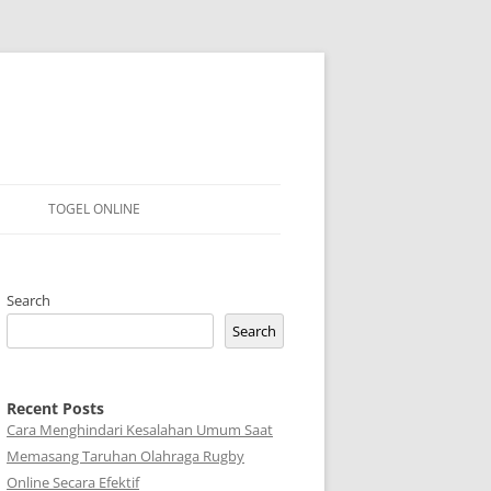
TOGEL ONLINE
Search
Search
Recent Posts
Cara Menghindari Kesalahan Umum Saat
Memasang Taruhan Olahraga Rugby
Online Secara Efektif