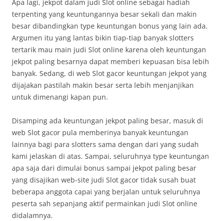
Apa lagi, jekpot dalam judi Slot online sebagai hadiah
terpenting yang keuntungannya besar sekali dan makin
besar dibandingkan type keuntungan bonus yang lain ada.
Argumen itu yang lantas bikin tiap-tiap banyak slotters
tertarik mau main judi Slot online karena oleh keuntungan
jekpot paling besarnya dapat memberi kepuasan bisa lebih
banyak. Sedang, di web Slot gacor keuntungan jekpot yang
dijajakan pastilah makin besar serta lebih menjanjikan
untuk dimenangi kapan pun.
Disamping ada keuntungan jekpot paling besar, masuk di
web Slot gacor pula memberinya banyak keuntungan
lainnya bagi para slotters sama dengan dari yang sudah
kami jelaskan di atas. Sampai, seluruhnya type keuntungan
apa saja dari dimulai bonus sampai jekpot paling besar
yang disajikan web-site judi Slot gacor tidak susah buat
beberapa anggota capai yang berjalan untuk seluruhnya
peserta sah sepanjang aktif permainkan judi Slot online
didalamnya.