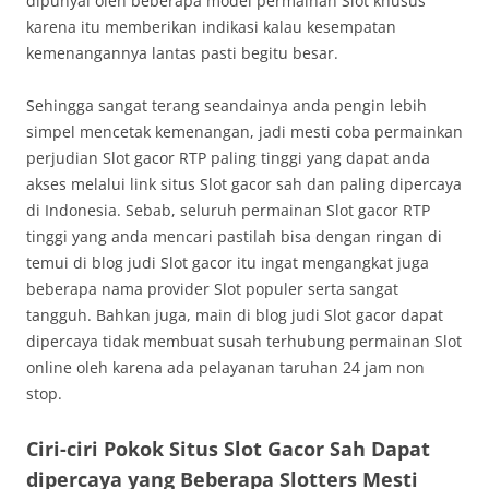
dipunyai oleh beberapa model permainan Slot khusus
karena itu memberikan indikasi kalau kesempatan
kemenangannya lantas pasti begitu besar.
Sehingga sangat terang seandainya anda pengin lebih
simpel mencetak kemenangan, jadi mesti coba permainkan
perjudian Slot gacor RTP paling tinggi yang dapat anda
akses melalui link situs Slot gacor sah dan paling dipercaya
di Indonesia. Sebab, seluruh permainan Slot gacor RTP
tinggi yang anda mencari pastilah bisa dengan ringan di
temui di blog judi Slot gacor itu ingat mengangkat juga
beberapa nama provider Slot populer serta sangat
tangguh. Bahkan juga, main di blog judi Slot gacor dapat
dipercaya tidak membuat susah terhubung permainan Slot
online oleh karena ada pelayanan taruhan 24 jam non
stop.
Ciri-ciri Pokok Situs Slot Gacor Sah Dapat
dipercaya yang Beberapa Slotters Mesti