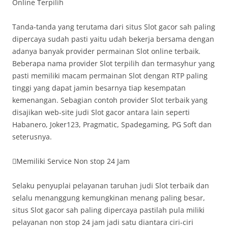
Online Terpilih
Tanda-tanda yang terutama dari situs Slot gacor sah paling
dipercaya sudah pasti yaitu udah bekerja bersama dengan
adanya banyak provider permainan Slot online terbaik.
Beberapa nama provider Slot terpilih dan termasyhur yang
pasti memiliki macam permainan Slot dengan RTP paling
tinggi yang dapat jamin besarnya tiap kesempatan
kemenangan. Sebagian contoh provider Slot terbaik yang
disajikan web-site judi Slot gacor antara lain seperti
Habanero, Joker123, Pragmatic, Spadegaming, PG Soft dan
seterusnya.
Memiliki Service Non stop 24 Jam
Selaku penyuplai pelayanan taruhan judi Slot terbaik dan
selalu menanggung kemungkinan menang paling besar,
situs Slot gacor sah paling dipercaya pastilah pula miliki
pelayanan non stop 24 jam jadi satu diantara ciri-ciri