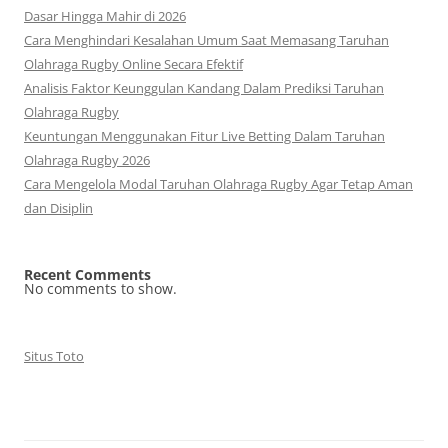
Dasar Hingga Mahir di 2026
Cara Menghindari Kesalahan Umum Saat Memasang Taruhan
Olahraga Rugby Online Secara Efektif
Analisis Faktor Keunggulan Kandang Dalam Prediksi Taruhan
Olahraga Rugby
Keuntungan Menggunakan Fitur Live Betting Dalam Taruhan
Olahraga Rugby 2026
Cara Mengelola Modal Taruhan Olahraga Rugby Agar Tetap Aman
dan Disiplin
Recent Comments
No comments to show.
Situs Toto