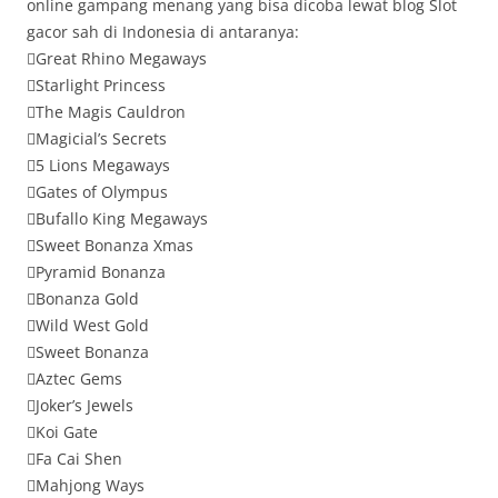
online gampang menang yang bisa dicoba lewat blog Slot
gacor sah di Indonesia di antaranya:
Great Rhino Megaways
Starlight Princess
The Magis Cauldron
Magicial’s Secrets
5 Lions Megaways
Gates of Olympus
Bufallo King Megaways
Sweet Bonanza Xmas
Pyramid Bonanza
Bonanza Gold
Wild West Gold
Sweet Bonanza
Aztec Gems
Joker’s Jewels
Koi Gate
Fa Cai Shen
Mahjong Ways