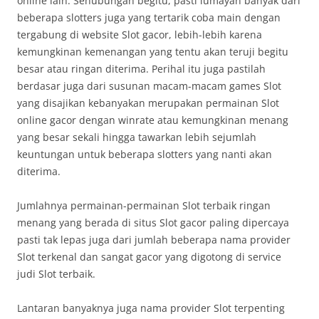
online lain. Sehubungan begitu, pasti lumayan banyak dari
beberapa slotters juga yang tertarik coba main dengan
tergabung di website Slot gacor, lebih-lebih karena
kemungkinan kemenangan yang tentu akan teruji begitu
besar atau ringan diterima. Perihal itu juga pastilah
berdasar juga dari susunan macam-macam games Slot
yang disajikan kebanyakan merupakan permainan Slot
online gacor dengan winrate atau kemungkinan menang
yang besar sekali hingga tawarkan lebih sejumlah
keuntungan untuk beberapa slotters yang nanti akan
diterima.
Jumlahnya permainan-permainan Slot terbaik ringan
menang yang berada di situs Slot gacor paling dipercaya
pasti tak lepas juga dari jumlah beberapa nama provider
Slot terkenal dan sangat gacor yang digotong di service
judi Slot terbaik.
Lantaran banyaknya juga nama provider Slot terpenting