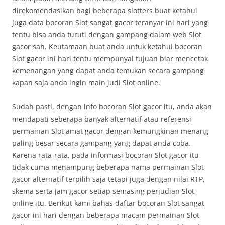
direkomendasikan bagi beberapa slotters buat ketahui
juga data bocoran Slot sangat gacor teranyar ini hari yang
tentu bisa anda turuti dengan gampang dalam web Slot
gacor sah. Keutamaan buat anda untuk ketahui bocoran
Slot gacor ini hari tentu mempunyai tujuan biar mencetak
kemenangan yang dapat anda temukan secara gampang
kapan saja anda ingin main judi Slot online.
Sudah pasti, dengan info bocoran Slot gacor itu, anda akan
mendapati seberapa banyak alternatif atau referensi
permainan Slot amat gacor dengan kemungkinan menang
paling besar secara gampang yang dapat anda coba.
Karena rata-rata, pada informasi bocoran Slot gacor itu
tidak cuma menampung beberapa nama permainan Slot
gacor alternatif terpilih saja tetapi juga dengan nilai RTP,
skema serta jam gacor setiap semasing perjudian Slot
online itu. Berikut kami bahas daftar bocoran Slot sangat
gacor ini hari dengan beberapa macam permainan Slot