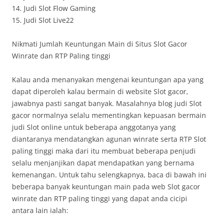
14. Judi Slot Flow Gaming
15. Judi Slot Live22
Nikmati Jumlah Keuntungan Main di Situs Slot Gacor
Winrate dan RTP Paling tinggi
Kalau anda menanyakan mengenai keuntungan apa yang
dapat diperoleh kalau bermain di website Slot gacor,
jawabnya pasti sangat banyak. Masalahnya blog judi Slot
gacor normalnya selalu mementingkan kepuasan bermain
judi Slot online untuk beberapa anggotanya yang
diantaranya mendatangkan agunan winrate serta RTP Slot
paling tinggi maka dari itu membuat beberapa penjudi
selalu menjanjikan dapat mendapatkan yang bernama
kemenangan. Untuk tahu selengkapnya, baca di bawah ini
beberapa banyak keuntungan main pada web Slot gacor
winrate dan RTP paling tinggi yang dapat anda cicipi
antara lain ialah: