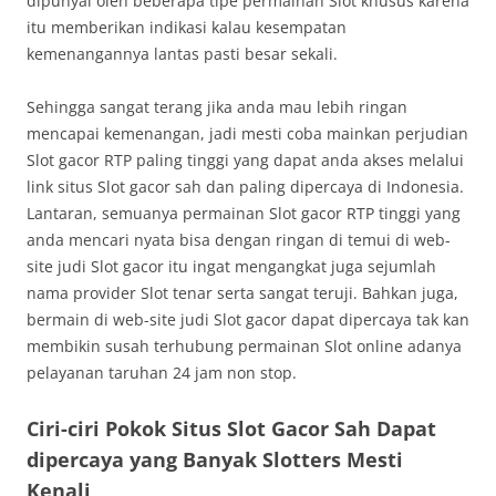
dipunyai oleh beberapa tipe permainan Slot khusus karena
itu memberikan indikasi kalau kesempatan
kemenangannya lantas pasti besar sekali.
Sehingga sangat terang jika anda mau lebih ringan
mencapai kemenangan, jadi mesti coba mainkan perjudian
Slot gacor RTP paling tinggi yang dapat anda akses melalui
link situs Slot gacor sah dan paling dipercaya di Indonesia.
Lantaran, semuanya permainan Slot gacor RTP tinggi yang
anda mencari nyata bisa dengan ringan di temui di web-
site judi Slot gacor itu ingat mengangkat juga sejumlah
nama provider Slot tenar serta sangat teruji. Bahkan juga,
bermain di web-site judi Slot gacor dapat dipercaya tak kan
membikin susah terhubung permainan Slot online adanya
pelayanan taruhan 24 jam non stop.
Ciri-ciri Pokok Situs Slot Gacor Sah Dapat
dipercaya yang Banyak Slotters Mesti
Kenali