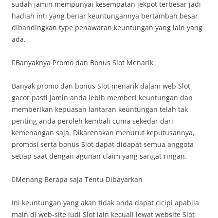
sudah jamin mempunyai kesempatan jekpot terbesar jadi
hadiah inti yang benar keuntungannya bertambah besar
dibandingkan type penawaran keuntungan yang lain yang
ada.
Banyaknya Promo dan Bonus Slot Menarik
Banyak promo dan bonus Slot menarik dalam web Slot
gacor pasti jamin anda lebih memberi keuntungan dan
memberikan kepuasan lantaran keuntungan telah tak
penting anda peroleh kembali cuma sekedar dari
kemenangan saja. Dikarenakan menurut keputusannya,
promosi serta bonus Slot dapat didapat semua anggota
setiap saat dengan agunan claim yang sangat ringan.
Menang Berapa saja Tentu Dibayarkan
Ini keuntungan yang akan tidak anda dapat cicipi apabila
main di web-site judi Slot lain kecuali lewat website Slot