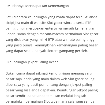
Mudahnya Mendapatkan Kemenangan
Satu diantara keuntungan yang nyata dapat terbukti anda
cicipi jika main di website Slot gacor winrate serta RTP
paling tinggi merupakan entengnya meraih kemenangan.
Sebab, sama dengan macam-macam permainan Slot gacor
yang disiapkan yang miliki RTP atau winrate paling tinggi
yang pasti punyai kemungkinan kemenangan paling besar
yang dapat selalu banyak slotters gampang peroleh.
Keuntungan Jekpot Paling besar
Bukan cuma dapat nikmati kemungkinan menang yang
besar saja, anda yang main dalam web Slot gacor paling
dipercaya yang pasti pun untung dengan jekpot paling
besar yang bisa anda dapatkan. Keuntungan jekpot paling
besar sendiri dapat anda temukan melalui langkah
permainkan permainan Slot type mana saja yang semua