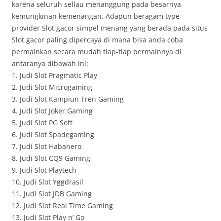
karena seluruh sellau menanggung pada besarnya
kemungkinan kemenangan. Adapun beragam type
provider Slot gacor simpel menang yang berada pada situs
Slot gacor paling dipercaya di mana bisa anda coba
permainkan secara mudah tiap-tiap bermainnya di
antaranya dibawah ini:
1. Judi Slot Pragmatic Play
2. Judi Slot Microgaming
3. Judi Slot Kampiun Tren Gaming
4. Judi Slot Joker Gaming
5. Judi Slot PG Soft
6. Judi Slot Spadegaming
7. Judi Slot Habanero
8. Judi Slot CQ9 Gaming
9. Judi Slot Playtech
10. Judi Slot Yggdrasil
11. Judi Slot JDB Gaming
12. Judi Slot Real Time Gaming
13. Judi Slot Play n’ Go