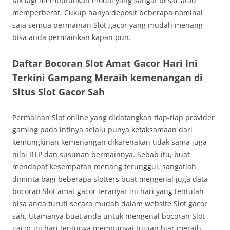
tak lagi membutuhkan modal yang sangat besar atau
memperberat. Cukup hanya deposit beberapa nominal
saja semua permainan Slot gacor yang mudah menang
bisa anda permainkan kapan pun.
Daftar Bocoran Slot Amat Gacor Hari Ini
Terkini Gampang Meraih kemenangan di
Situs Slot Gacor Sah
Permainan Slot online yang didatangkan tiap-tiap provider
gaming pada intinya selalu punya ketaksamaan dari
kemungkinan kemenangan dikarenakan tidak sama juga
nilai RTP dan susunan bermainnya. Sebab itu, buat
mendapat kesempatan menang terunggul, sangatlah
diminta bagi beberapa slotters buat mengenal juga data
bocoran Slot amat gacor teranyar ini hari yang tentulah
bisa anda turuti secara mudah dalam website Slot gacor
sah. Utamanya buat anda untuk mengenal bocoran Slot
gacor ini hari tentunya mempunyai tujuan biar meraih