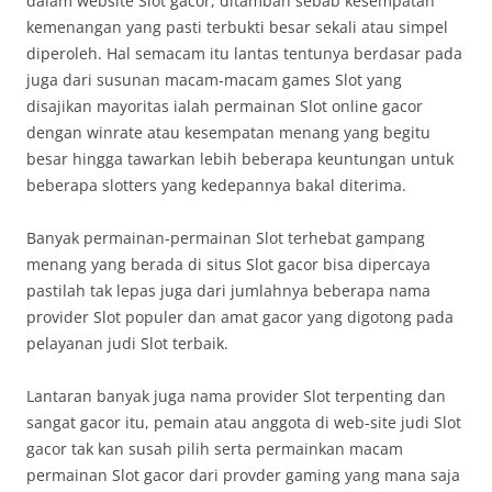
dalam website Slot gacor, ditambah sebab kesempatan
kemenangan yang pasti terbukti besar sekali atau simpel
diperoleh. Hal semacam itu lantas tentunya berdasar pada
juga dari susunan macam-macam games Slot yang
disajikan mayoritas ialah permainan Slot online gacor
dengan winrate atau kesempatan menang yang begitu
besar hingga tawarkan lebih beberapa keuntungan untuk
beberapa slotters yang kedepannya bakal diterima.
Banyak permainan-permainan Slot terhebat gampang
menang yang berada di situs Slot gacor bisa dipercaya
pastilah tak lepas juga dari jumlahnya beberapa nama
provider Slot populer dan amat gacor yang digotong pada
pelayanan judi Slot terbaik.
Lantaran banyak juga nama provider Slot terpenting dan
sangat gacor itu, pemain atau anggota di web-site judi Slot
gacor tak kan susah pilih serta permainkan macam
permainan Slot gacor dari provder gaming yang mana saja