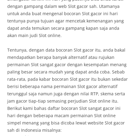
dengan gampang dalam web Slot gacor sah. Utamanya
untuk anda buat mengenal bocoran Slot gacor ini hari
tentunya punya tujuan agar mencetak kemenangan yang
dapat anda temukan secara gampang kapan saja anda
akan main judi Slot online.
Tentunya, dengan data bocoran Slot gacor itu, anda bakal
mendapatkan berapa banyak alternatif atau rujukan
permainan Slot sangat gacor dengan kesempatan menang
paling besar secara mudah yang dapat anda coba. Sebab
rata-rata, pada kabar bocoran Slot gacor itu bukan sekedar
berisi beberapa nama permainan Slot gacor alternatif
terunggul saja namun juga dengan nilai RTP, skema serta
jam gacor tiap-tiap semasing perjudian Slot online itu.
Berikut kami bahas daftar bocoran Slot sangat gacor ini
hari dengan beberapa macam permainan Slot online
simpel menang yang bisa dicoba lewat website Slot gacor
sah di Indonesia misalnya: