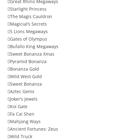
Great Rhino Megaways
Starlight Princess
The Magis Cauldron
Magicial’s Secrets
5 Lions Megaways
Gates of Olympus
Bufallo King Megaways
Sweet Bonanza Xmas
Pyramid Bonanza
Bonanza Gold
Wild West Gold
Sweet Bonanza
Aztec Gems
Joker’s Jewels
Koi Gate
Fa Cai Shen
Mahjong Ways
Ancient Fortunes: Zeus
Wild Truck