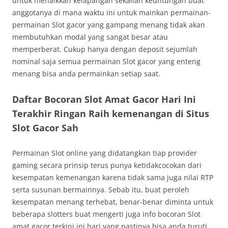
untuk menaikkan kelapangan sekalian keuntungan buat
anggotanya di mana waktu ini untuk mainkan permainan-
permainan Slot gacor yang gampang menang tidak akan
membutuhkan modal yang sangat besar atau
memperberat. Cukup hanya dengan deposit sejumlah
nominal saja semua permainan Slot gacor yang enteng
menang bisa anda permainkan setiap saat.
Daftar Bocoran Slot Amat Gacor Hari Ini
Terakhir Ringan Raih kemenangan di Situs
Slot Gacor Sah
Permainan Slot online yang didatangkan tiap provider
gaming secara prinsip terus punya ketidakcocokan dari
kesempatan kemenangan karena tidak sama juga nilai RTP
serta susunan bermainnya. Sebab itu, buat peroleh
kesempatan menang terhebat, benar-benar diminta untuk
beberapa slotters buat mengerti juga info bocoran Slot
amat gacor terkini ini hari yang pastinya bisa anda turuti