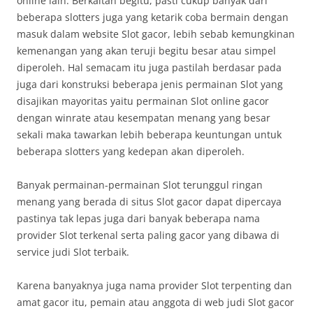
online lain. Berkaitan begitu, pasti cukup banyak dari
beberapa slotters juga yang ketarik coba bermain dengan
masuk dalam website Slot gacor, lebih sebab kemungkinan
kemenangan yang akan teruji begitu besar atau simpel
diperoleh. Hal semacam itu juga pastilah berdasar pada
juga dari konstruksi beberapa jenis permainan Slot yang
disajikan mayoritas yaitu permainan Slot online gacor
dengan winrate atau kesempatan menang yang besar
sekali maka tawarkan lebih beberapa keuntungan untuk
beberapa slotters yang kedepan akan diperoleh.
Banyak permainan-permainan Slot terunggul ringan
menang yang berada di situs Slot gacor dapat dipercaya
pastinya tak lepas juga dari banyak beberapa nama
provider Slot terkenal serta paling gacor yang dibawa di
service judi Slot terbaik.
Karena banyaknya juga nama provider Slot terpenting dan
amat gacor itu, pemain atau anggota di web judi Slot gacor