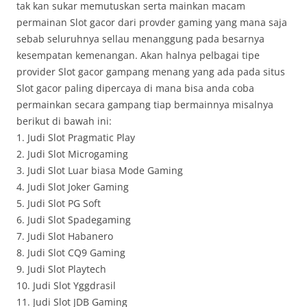
tak kan sukar memutuskan serta mainkan macam
permainan Slot gacor dari provder gaming yang mana saja
sebab seluruhnya sellau menanggung pada besarnya
kesempatan kemenangan. Akan halnya pelbagai tipe
provider Slot gacor gampang menang yang ada pada situs
Slot gacor paling dipercaya di mana bisa anda coba
permainkan secara gampang tiap bermainnya misalnya
berikut di bawah ini:
1. Judi Slot Pragmatic Play
2. Judi Slot Microgaming
3. Judi Slot Luar biasa Mode Gaming
4. Judi Slot Joker Gaming
5. Judi Slot PG Soft
6. Judi Slot Spadegaming
7. Judi Slot Habanero
8. Judi Slot CQ9 Gaming
9. Judi Slot Playtech
10. Judi Slot Yggdrasil
11. Judi Slot JDB Gaming