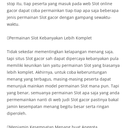
stop itu, tiap peserta yang masuk pada web Slot online
gacor dapat coba permainkan tiap-tiap apa saja beberapa
jenis permainan Slot gacor dengan gampang sewaktu-
waktu.
Permainan Slot Kebanyakan Lebih Komplet
Tidak sekedar mementingkan kelapangan menang saja,
tapi situs Slot gacor sah dapat dipercaya kebanyakan pula
memiliki keunikan lain yaitu permainan Slot yang biasanya
lebih komplet. Akhirnya, untuk coba keberuntungan
menang yang terbagus, masing-masing peserta dapat
menunjuk mainkan model permainan Slot mana pun. Tapi
yang benar, semuanya permainan Slot apa saja yang anda
permemainkan nanti di web judi Slot gacor pastinya bakal
jamin kesempatan menang begitu besar serta ringan
diperoleh.
Menjamin Kesempatan Menang buat Anggota