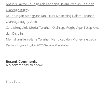
Analisis Faktor Keunggulan Kandang Dalam Prediksi Taruhan
Olahraga Rugby
Keuntungan Menggunakan Fitur Live Betting Dalam Taruhan
Olahraga Rugby 2026
Cara Mengelola Modal Taruhan Olahraga Rugby Agar Tetap Aman
dan Disiplin
Memahami Jenis-Jenis Taruhan Handicap dan Moneyline pada
Pertandingan Rugby 2026 Secara Mendalam
Recent Comments
No comments to show.
Situs Toto