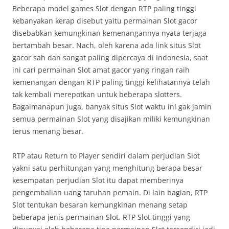
Beberapa model games Slot dengan RTP paling tinggi
kebanyakan kerap disebut yaitu permainan Slot gacor
disebabkan kemungkinan kemenangannya nyata terjaga
bertambah besar. Nach, oleh karena ada link situs Slot
gacor sah dan sangat paling dipercaya di Indonesia, saat
ini cari permainan Slot amat gacor yang ringan raih
kemenangan dengan RTP paling tinggi kelihatannya telah
tak kembali merepotkan untuk beberapa slotters.
Bagaimanapun juga, banyak situs Slot waktu ini gak jamin
semua permainan Slot yang disajikan miliki kemungkinan
terus menang besar.
RTP atau Return to Player sendiri dalam perjudian Slot
yakni satu perhitungan yang menghitung berapa besar
kesempatan perjudian Slot itu dapat memberinya
pengembalian uang taruhan pemain. Di lain bagian, RTP
Slot tentukan besaran kemungkinan menang setap
beberapa jenis permainan Slot. RTP Slot tinggi yang