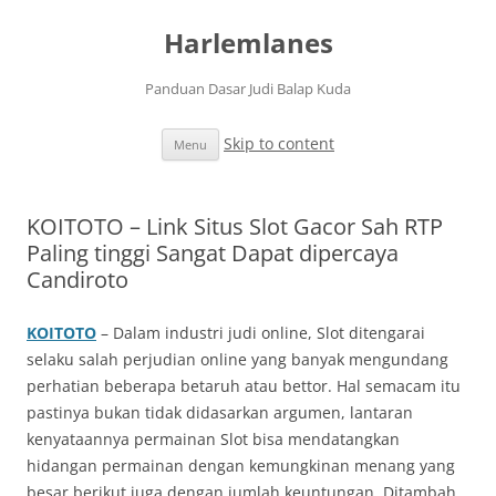
Harlemlanes
Panduan Dasar Judi Balap Kuda
Skip to content
Menu
KOITOTO – Link Situs Slot Gacor Sah RTP
Paling tinggi Sangat Dapat dipercaya
Candiroto
KOITOTO
– Dalam industri judi online, Slot ditengarai
selaku salah perjudian online yang banyak mengundang
perhatian beberapa betaruh atau bettor. Hal semacam itu
pastinya bukan tidak didasarkan argumen, lantaran
kenyataannya permainan Slot bisa mendatangkan
hidangan permainan dengan kemungkinan menang yang
besar berikut juga dengan jumlah keuntungan. Ditambah