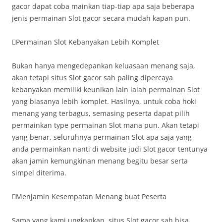
gacor dapat coba mainkan tiap-tiap apa saja beberapa
jenis permainan Slot gacor secara mudah kapan pun.
Permainan Slot Kebanyakan Lebih Komplet
Bukan hanya mengedepankan keluasaan menang saja,
akan tetapi situs Slot gacor sah paling dipercaya
kebanyakan memiliki keunikan lain ialah permainan Slot
yang biasanya lebih komplet. Hasilnya, untuk coba hoki
menang yang terbagus, semasing peserta dapat pilih
permainkan type permainan Slot mana pun. Akan tetapi
yang benar, seluruhnya permainan Slot apa saja yang
anda permainkan nanti di website judi Slot gacor tentunya
akan jamin kemungkinan menang begitu besar serta
simpel diterima.
Menjamin Kesempatan Menang buat Peserta
Sama yang kami ungkapkan, situs Slot gacor sah bisa