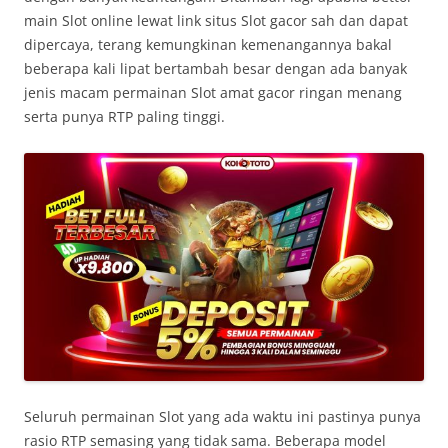
main Slot online lewat link situs Slot gacor sah dan dapat
dipercaya, terang kemungkinan kemenangannya bakal
beberapa kali lipat bertambah besar dengan ada banyak
jenis macam permainan Slot amat gacor ringan menang
serta punya RTP paling tinggi.
Seluruh permainan Slot yang ada waktu ini pastinya punya
rasio RTP semasing yang tidak sama. Beberapa model