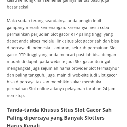
kalau kemungkinan kemenangannya lantas pasti juga
besar sekali.
Maka sudah terang seandainya anda pengin lebih
gampang meraih kemenangan, karenanya mesti coba
permainkan perjudian Slot gacor RTP paling tinggi yang
dapat anda akses melalui link situs Slot gacor sah dan bisa
dipercaya di Indonesia. Lantaran, seluruh permainan Slot
gacor RTP tinggi yang anda mencari pastilah bisa dengan
mudah di dapati pada website judi Slot gacor itu ingat
mengangkat juga sejumlah nama provider Slot termasyhur
dan paling tangguh. Juga, main di web-site judi Slot gacor
bisa dipercaya tak kan membikin sukar membuka
permainan Slot online adanya pelayanan taruhan 24 jam
non-stop.
Tanda-tanda Khusus Situs Slot Gacor Sah
Paling dipercaya yang Banyak Slotters
Harus Kenali