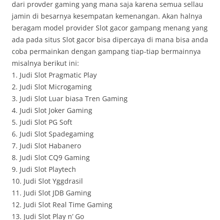
dari provder gaming yang mana saja karena semua sellau
jamin di besarnya kesempatan kemenangan. Akan halnya
beragam model provider Slot gacor gampang menang yang
ada pada situs Slot gacor bisa dipercaya di mana bisa anda
coba permainkan dengan gampang tiap-tiap bermainnya
misalnya berikut ini:
1. Judi Slot Pragmatic Play
2. Judi Slot Microgaming
3. Judi Slot Luar biasa Tren Gaming
4. Judi Slot Joker Gaming
5. Judi Slot PG Soft
6. Judi Slot Spadegaming
7. Judi Slot Habanero
8. Judi Slot CQ9 Gaming
9. Judi Slot Playtech
10. Judi Slot Yggdrasil
11. Judi Slot JDB Gaming
12. Judi Slot Real Time Gaming
13. Judi Slot Play n’ Go