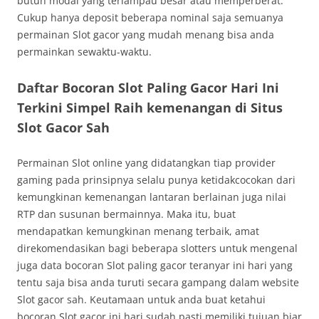
butuh modal yang terlampau besar atau memperberat.
Cukup hanya deposit beberapa nominal saja semuanya
permainan Slot gacor yang mudah menang bisa anda
permainkan sewaktu-waktu.
Daftar Bocoran Slot Paling Gacor Hari Ini
Terkini Simpel Raih kemenangan di Situs
Slot Gacor Sah
Permainan Slot online yang didatangkan tiap provider
gaming pada prinsipnya selalu punya ketidakcocokan dari
kemungkinan kemenangan lantaran berlainan juga nilai
RTP dan susunan bermainnya. Maka itu, buat
mendapatkan kemungkinan menang terbaik, amat
direkomendasikan bagi beberapa slotters untuk mengenal
juga data bocoran Slot paling gacor teranyar ini hari yang
tentu saja bisa anda turuti secara gampang dalam website
Slot gacor sah. Keutamaan untuk anda buat ketahui
bocoran Slot gacor ini hari sudah pasti memiliki tujuan biar