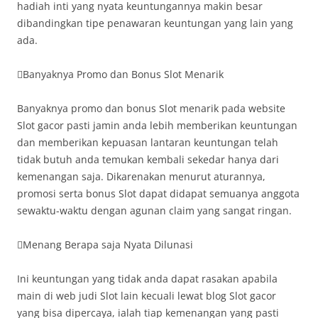
hadiah inti yang nyata keuntungannya makin besar
dibandingkan tipe penawaran keuntungan yang lain yang
ada.
Banyaknya Promo dan Bonus Slot Menarik
Banyaknya promo dan bonus Slot menarik pada website
Slot gacor pasti jamin anda lebih memberikan keuntungan
dan memberikan kepuasan lantaran keuntungan telah
tidak butuh anda temukan kembali sekedar hanya dari
kemenangan saja. Dikarenakan menurut aturannya,
promosi serta bonus Slot dapat didapat semuanya anggota
sewaktu-waktu dengan agunan claim yang sangat ringan.
Menang Berapa saja Nyata Dilunasi
Ini keuntungan yang tidak anda dapat rasakan apabila
main di web judi Slot lain kecuali lewat blog Slot gacor
yang bisa dipercaya, ialah tiap kemenangan yang pasti