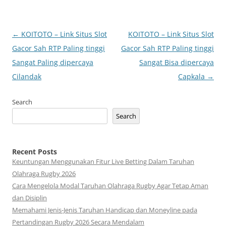
Post
←
KOITOTO – Link Situs Slot
KOITOTO – Link Situs Slot
navigation
Gacor Sah RTP Paling tinggi
Gacor Sah RTP Paling tinggi
Sangat Paling dipercaya
Sangat Bisa dipercaya
Cilandak
Capkala
→
Search
Search
Recent Posts
Keuntungan Menggunakan Fitur Live Betting Dalam Taruhan
Olahraga Rugby 2026
Cara Mengelola Modal Taruhan Olahraga Rugby Agar Tetap Aman
dan Disiplin
Memahami Jenis-Jenis Taruhan Handicap dan Moneyline pada
Pertandingan Rugby 2026 Secara Mendalam