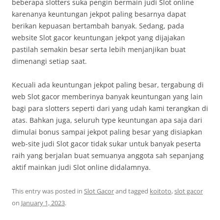
beberapa slotters suka pengin bermain judi Slot online
karenanya keuntungan jekpot paling besarnya dapat
berikan kepuasan bertambah banyak. Sedang, pada
website Slot gacor keuntungan jekpot yang dijajakan
pastilah semakin besar serta lebih menjanjikan buat
dimenangi setiap saat.
Kecuali ada keuntungan jekpot paling besar, tergabung di
web Slot gacor memberinya banyak keuntungan yang lain
bagi para slotters seperti dari yang udah kami terangkan di
atas. Bahkan juga, seluruh type keuntungan apa saja dari
dimulai bonus sampai jekpot paling besar yang disiapkan
web-site judi Slot gacor tidak sukar untuk banyak peserta
raih yang berjalan buat semuanya anggota sah sepanjang
aktif mainkan judi Slot online didalamnya.
This entry was posted in
Slot Gacor
and tagged
koitoto
,
slot gacor
on
January 1, 2023
.