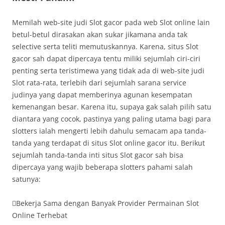
Memilah web-site judi Slot gacor pada web Slot online lain
betul-betul dirasakan akan sukar jikamana anda tak
selective serta teliti memutuskannya. Karena, situs Slot
gacor sah dapat dipercaya tentu miliki sejumlah ciri-ciri
penting serta teristimewa yang tidak ada di web-site judi
Slot rata-rata, terlebih dari sejumlah sarana service
judinya yang dapat memberinya agunan kesempatan
kemenangan besar. Karena itu, supaya gak salah pilih satu
diantara yang cocok, pastinya yang paling utama bagi para
slotters ialah mengerti lebih dahulu semacam apa tanda-
tanda yang terdapat di situs Slot online gacor itu. Berikut
sejumlah tanda-tanda inti situs Slot gacor sah bisa
dipercaya yang wajib beberapa slotters pahami salah
satunya:
Bekerja Sama dengan Banyak Provider Permainan Slot
Online Terhebat