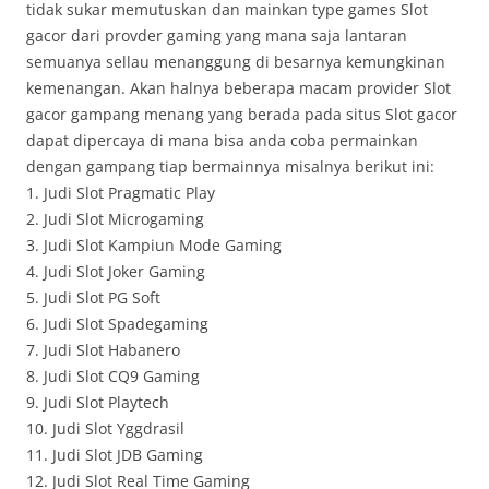
tidak sukar memutuskan dan mainkan type games Slot
gacor dari provder gaming yang mana saja lantaran
semuanya sellau menanggung di besarnya kemungkinan
kemenangan. Akan halnya beberapa macam provider Slot
gacor gampang menang yang berada pada situs Slot gacor
dapat dipercaya di mana bisa anda coba permainkan
dengan gampang tiap bermainnya misalnya berikut ini:
1. Judi Slot Pragmatic Play
2. Judi Slot Microgaming
3. Judi Slot Kampiun Mode Gaming
4. Judi Slot Joker Gaming
5. Judi Slot PG Soft
6. Judi Slot Spadegaming
7. Judi Slot Habanero
8. Judi Slot CQ9 Gaming
9. Judi Slot Playtech
10. Judi Slot Yggdrasil
11. Judi Slot JDB Gaming
12. Judi Slot Real Time Gaming