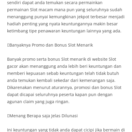
sendiri dapat anda temukan secara permainkan
permainan Slot macam mana pun yang seluruhnya sudah
menanggung punyai kemungkinan jekpot terbesar menjadi
hadiah penting yang nyata keuntungannya makin besar
ketimbang tipe penawaran keuntungan lainnya yang ada.
Banyaknya Promo dan Bonus Slot Menarik
Banyak promo serta bonus Slot menarik di website Slot
gacor akan menanggung anda lebih beri keuntungan dan
memberi kepuasan sebab keuntungan telah tidak butuh
anda temukan kembali sekedar dari kemenangan saja.
Dikarenakan menurut aturannya, promosi dan bonus Slot
dapat dicapai seluruhnya peserta kapan pun dengan
agunan claim yang juga ringan.
Menang Berapa saja Jelas Dilunasi
Ini keuntungan yang tidak anda dapat cicipi jika bermain di