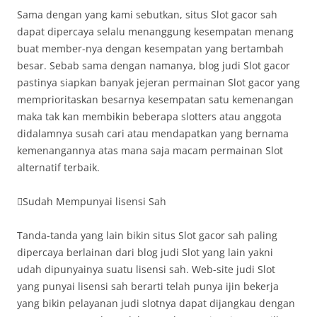
Sama dengan yang kami sebutkan, situs Slot gacor sah
dapat dipercaya selalu menanggung kesempatan menang
buat member-nya dengan kesempatan yang bertambah
besar. Sebab sama dengan namanya, blog judi Slot gacor
pastinya siapkan banyak jejeran permainan Slot gacor yang
memprioritaskan besarnya kesempatan satu kemenangan
maka tak kan membikin beberapa slotters atau anggota
didalamnya susah cari atau mendapatkan yang bernama
kemenangannya atas mana saja macam permainan Slot
alternatif terbaik.
Sudah Mempunyai lisensi Sah
Tanda-tanda yang lain bikin situs Slot gacor sah paling
dipercaya berlainan dari blog judi Slot yang lain yakni
udah dipunyainya suatu lisensi sah. Web-site judi Slot
yang punyai lisensi sah berarti telah punya ijin bekerja
yang bikin pelayanan judi slotnya dapat dijangkau dengan