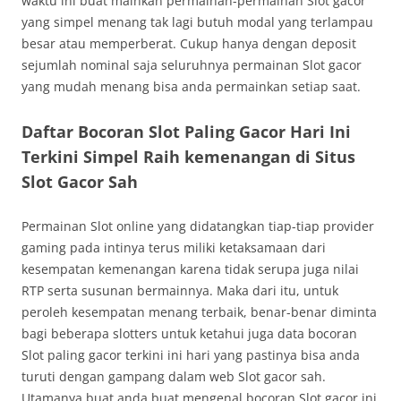
waktu ini buat mainkan permainan-permainan Slot gacor
yang simpel menang tak lagi butuh modal yang terlampau
besar atau memperberat. Cukup hanya dengan deposit
sejumlah nominal saja seluruhnya permainan Slot gacor
yang mudah menang bisa anda permainkan setiap saat.
Daftar Bocoran Slot Paling Gacor Hari Ini
Terkini Simpel Raih kemenangan di Situs
Slot Gacor Sah
Permainan Slot online yang didatangkan tiap-tiap provider
gaming pada intinya terus miliki ketaksamaan dari
kesempatan kemenangan karena tidak serupa juga nilai
RTP serta susunan bermainnya. Maka dari itu, untuk
peroleh kesempatan menang terbaik, benar-benar diminta
bagi beberapa slotters untuk ketahui juga data bocoran
Slot paling gacor terkini ini hari yang pastinya bisa anda
turuti dengan gampang dalam web Slot gacor sah.
Utamanya buat anda buat mengenal bocoran Slot gacor ini