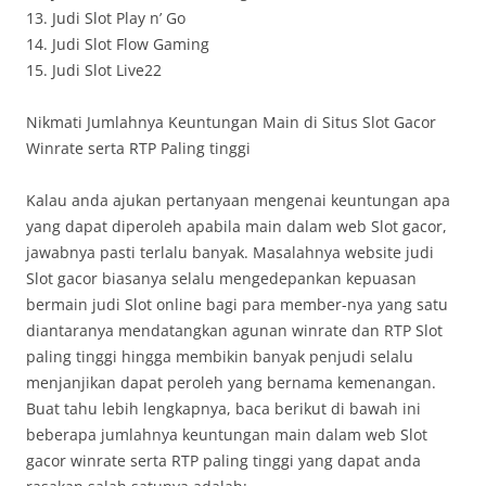
13. Judi Slot Play n’ Go
14. Judi Slot Flow Gaming
15. Judi Slot Live22
Nikmati Jumlahnya Keuntungan Main di Situs Slot Gacor
Winrate serta RTP Paling tinggi
Kalau anda ajukan pertanyaan mengenai keuntungan apa
yang dapat diperoleh apabila main dalam web Slot gacor,
jawabnya pasti terlalu banyak. Masalahnya website judi
Slot gacor biasanya selalu mengedepankan kepuasan
bermain judi Slot online bagi para member-nya yang satu
diantaranya mendatangkan agunan winrate dan RTP Slot
paling tinggi hingga membikin banyak penjudi selalu
menjanjikan dapat peroleh yang bernama kemenangan.
Buat tahu lebih lengkapnya, baca berikut di bawah ini
beberapa jumlahnya keuntungan main dalam web Slot
gacor winrate serta RTP paling tinggi yang dapat anda