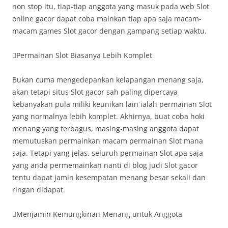
non stop itu, tiap-tiap anggota yang masuk pada web Slot
online gacor dapat coba mainkan tiap apa saja macam-
macam games Slot gacor dengan gampang setiap waktu.
Permainan Slot Biasanya Lebih Komplet
Bukan cuma mengedepankan kelapangan menang saja,
akan tetapi situs Slot gacor sah paling dipercaya
kebanyakan pula miliki keunikan lain ialah permainan Slot
yang normalnya lebih komplet. Akhirnya, buat coba hoki
menang yang terbagus, masing-masing anggota dapat
memutuskan permainkan macam permainan Slot mana
saja. Tetapi yang jelas, seluruh permainan Slot apa saja
yang anda permemainkan nanti di blog judi Slot gacor
tentu dapat jamin kesempatan menang besar sekali dan
ringan didapat.
Menjamin Kemungkinan Menang untuk Anggota