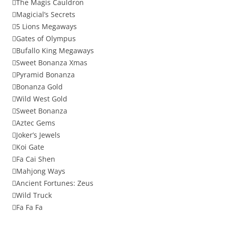
The Magis Cauldron
Magicial’s Secrets
5 Lions Megaways
Gates of Olympus
Bufallo King Megaways
Sweet Bonanza Xmas
Pyramid Bonanza
Bonanza Gold
Wild West Gold
Sweet Bonanza
Aztec Gems
Joker’s Jewels
Koi Gate
Fa Cai Shen
Mahjong Ways
Ancient Fortunes: Zeus
Wild Truck
Fa Fa Fa