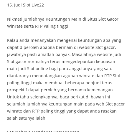
15. Judi Slot Live22
Nikmati Jumlahnya Keuntungan Main di Situs Slot Gacor
Winrate serta RTP Paling tinggi
Kalau anda menanyakan mengenai keuntungan apa yang
dapat diperoleh apabila bermain di website Slot gacor,
jawabnya pasti amatlah banyak. Masalahnya website judi
Slot gacor normalnya terus mengedepankan kepuasan
main judi Slot online bagi para anggotanya yang satu
diantaranya mendatangkan agunan winrate dan RTP Slot
paling tinggi maka membuat beberapa penjudi terus
prospektif dapat peroleh yang bernama kemenangan.
Untuk tahu selengkapnya, baca berikut di bawah ini
sejumlah jumlahnya keuntungan main pada web Slot gacor
winrate dan RTP paling tinggi yang dapat anda rasakan
salah satunya ialah: