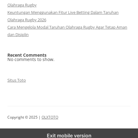
Olahraga Rugby
Keuntungan Menggunakan Fitur Live Betting Dalam Taruhan
Olahraga Rugby 2026
Cara Mengelola Modal Taruhan Olahraga Rugby Agar Tetap Aman
dan Disiplin
Recent Comments
No comments to show.
Situs Toto
Copyright © 2025 |
OLXTOTO
Exit mobile version