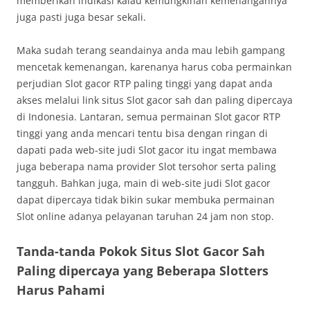
memberikan indikasi kalau kemungkinan kemenangannya
juga pasti juga besar sekali.
Maka sudah terang seandainya anda mau lebih gampang
mencetak kemenangan, karenanya harus coba permainkan
perjudian Slot gacor RTP paling tinggi yang dapat anda
akses melalui link situs Slot gacor sah dan paling dipercaya
di Indonesia. Lantaran, semua permainan Slot gacor RTP
tinggi yang anda mencari tentu bisa dengan ringan di
dapati pada web-site judi Slot gacor itu ingat membawa
juga beberapa nama provider Slot tersohor serta paling
tangguh. Bahkan juga, main di web-site judi Slot gacor
dapat dipercaya tidak bikin sukar membuka permainan
Slot online adanya pelayanan taruhan 24 jam non stop.
Tanda-tanda Pokok Situs Slot Gacor Sah
Paling dipercaya yang Beberapa Slotters
Harus Pahami