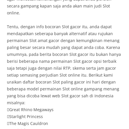
secara gampang kapan saja anda akan main judi Slot
online.
Tentu, dengan info bocoran Slot gacor itu, anda dapat
mendapatkan seberapa banyak alternatif atau rujukan
permainan Slot amat gacor dengan kemungkinan menang
paling besar secara mudah yang dapat anda coba. Karena
umumnya, pada berita bocoran Slot gacor itu bukan hanya
berisi beberapa nama permainan Slot gacor opsi terbaik
saja tetapi juga dengan nilai RTP, skema serta jam gacor
setiap semasing perjudian Slot online itu. Berikut kami
uraikan daftar bocoran Slot paling gacor ini hari dengan
beberapa model permainan Slot online gampang menang
yang bisa dicoba lewat web Slot gacor sah di Indonesia
misalnya:
Great Rhino Megaways
Starlight Princess
The Magis Cauldron