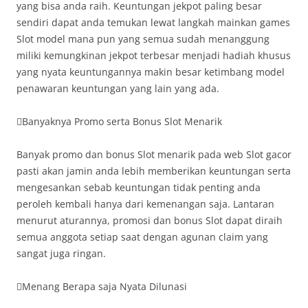
yang bisa anda raih. Keuntungan jekpot paling besar
sendiri dapat anda temukan lewat langkah mainkan games
Slot model mana pun yang semua sudah menanggung
miliki kemungkinan jekpot terbesar menjadi hadiah khusus
yang nyata keuntungannya makin besar ketimbang model
penawaran keuntungan yang lain yang ada.
Banyaknya Promo serta Bonus Slot Menarik
Banyak promo dan bonus Slot menarik pada web Slot gacor
pasti akan jamin anda lebih memberikan keuntungan serta
mengesankan sebab keuntungan tidak penting anda
peroleh kembali hanya dari kemenangan saja. Lantaran
menurut aturannya, promosi dan bonus Slot dapat diraih
semua anggota setiap saat dengan agunan claim yang
sangat juga ringan.
Menang Berapa saja Nyata Dilunasi