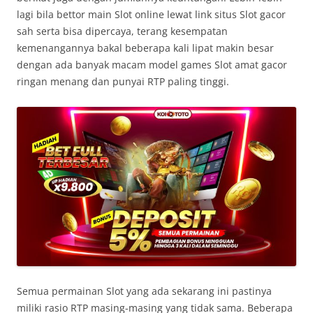
lagi bila bettor main Slot online lewat link situs Slot gacor
sah serta bisa dipercaya, terang kesempatan
kemenangannya bakal beberapa kali lipat makin besar
dengan ada banyak macam model games Slot amat gacor
ringan menang dan punyai RTP paling tinggi.
Semua permainan Slot yang ada sekarang ini pastinya
miliki rasio RTP masing-masing yang tidak sama. Beberapa