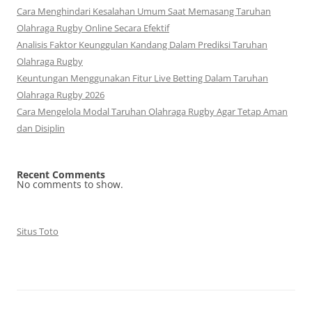
Cara Menghindari Kesalahan Umum Saat Memasang Taruhan
Olahraga Rugby Online Secara Efektif
Analisis Faktor Keunggulan Kandang Dalam Prediksi Taruhan
Olahraga Rugby
Keuntungan Menggunakan Fitur Live Betting Dalam Taruhan
Olahraga Rugby 2026
Cara Mengelola Modal Taruhan Olahraga Rugby Agar Tetap Aman
dan Disiplin
Recent Comments
No comments to show.
Situs Toto