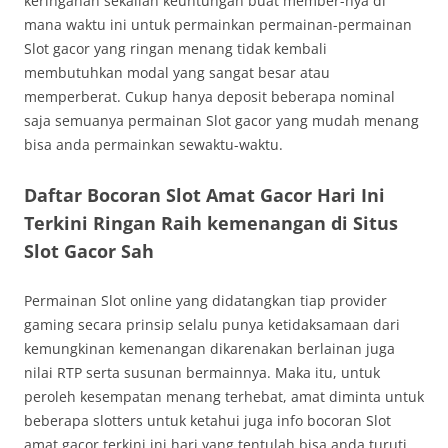
keringanan sekalian keuntungan buat member-nya di
mana waktu ini untuk permainkan permainan-permainan
Slot gacor yang ringan menang tidak kembali
membutuhkan modal yang sangat besar atau
memperberat. Cukup hanya deposit beberapa nominal
saja semuanya permainan Slot gacor yang mudah menang
bisa anda permainkan sewaktu-waktu.
Daftar Bocoran Slot Amat Gacor Hari Ini
Terkini Ringan Raih kemenangan di Situs
Slot Gacor Sah
Permainan Slot online yang didatangkan tiap provider
gaming secara prinsip selalu punya ketidaksamaan dari
kemungkinan kemenangan dikarenakan berlainan juga
nilai RTP serta susunan bermainnya. Maka itu, untuk
peroleh kesempatan menang terhebat, amat diminta untuk
beberapa slotters untuk ketahui juga info bocoran Slot
amat gacor terkini ini hari yang tentulah bisa anda turuti