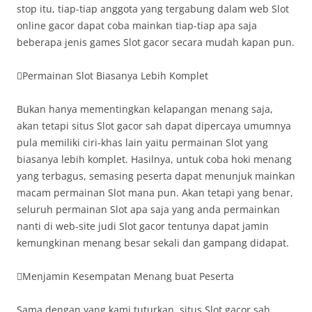
stop itu, tiap-tiap anggota yang tergabung dalam web Slot
online gacor dapat coba mainkan tiap-tiap apa saja
beberapa jenis games Slot gacor secara mudah kapan pun.
Permainan Slot Biasanya Lebih Komplet
Bukan hanya mementingkan kelapangan menang saja,
akan tetapi situs Slot gacor sah dapat dipercaya umumnya
pula memiliki ciri-khas lain yaitu permainan Slot yang
biasanya lebih komplet. Hasilnya, untuk coba hoki menang
yang terbagus, semasing peserta dapat menunjuk mainkan
macam permainan Slot mana pun. Akan tetapi yang benar,
seluruh permainan Slot apa saja yang anda permainkan
nanti di web-site judi Slot gacor tentunya dapat jamin
kemungkinan menang besar sekali dan gampang didapat.
Menjamin Kesempatan Menang buat Peserta
Sama dengan yang kami tuturkan, situs Slot gacor sah