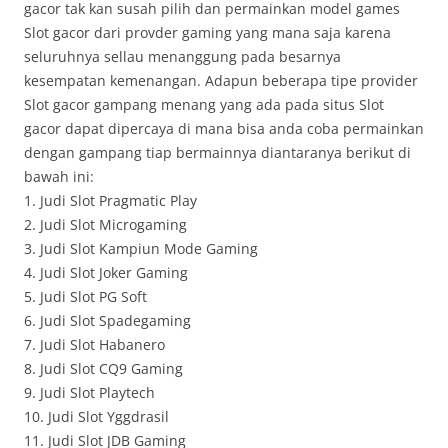
gacor tak kan susah pilih dan permainkan model games
Slot gacor dari provder gaming yang mana saja karena
seluruhnya sellau menanggung pada besarnya
kesempatan kemenangan. Adapun beberapa tipe provider
Slot gacor gampang menang yang ada pada situs Slot
gacor dapat dipercaya di mana bisa anda coba permainkan
dengan gampang tiap bermainnya diantaranya berikut di
bawah ini:
1. Judi Slot Pragmatic Play
2. Judi Slot Microgaming
3. Judi Slot Kampiun Mode Gaming
4. Judi Slot Joker Gaming
5. Judi Slot PG Soft
6. Judi Slot Spadegaming
7. Judi Slot Habanero
8. Judi Slot CQ9 Gaming
9. Judi Slot Playtech
10. Judi Slot Yggdrasil
11. Judi Slot JDB Gaming