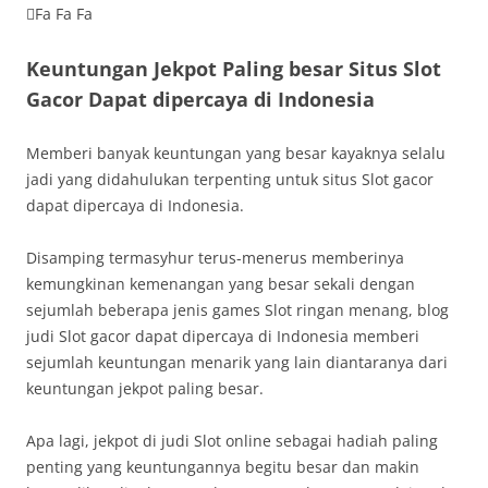
Fa Fa Fa
Keuntungan Jekpot Paling besar Situs Slot
Gacor Dapat dipercaya di Indonesia
Memberi banyak keuntungan yang besar kayaknya selalu
jadi yang didahulukan terpenting untuk situs Slot gacor
dapat dipercaya di Indonesia.
Disamping termasyhur terus-menerus memberinya
kemungkinan kemenangan yang besar sekali dengan
sejumlah beberapa jenis games Slot ringan menang, blog
judi Slot gacor dapat dipercaya di Indonesia memberi
sejumlah keuntungan menarik yang lain diantaranya dari
keuntungan jekpot paling besar.
Apa lagi, jekpot di judi Slot online sebagai hadiah paling
penting yang keuntungannya begitu besar dan makin