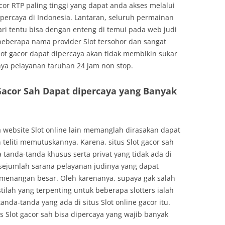
cor RTP paling tinggi yang dapat anda akses melalui
 dipercaya di Indonesia. Lantaran, seluruh permainan
ari tentu bisa dengan enteng di temui pada web judi
 beberapa nama provider Slot tersohor dan sangat
 Slot gacor dapat dipercaya akan tidak membikin sukar
ya pelayanan taruhan 24 jam non stop.
 Gacor Sah Dapat dipercaya yang Banyak
a website Slot online lain memanglah dirasakan dapat
 teliti memutuskannya. Karena, situs Slot gacor sah
 tanda-tanda khusus serta privat yang tidak ada di
i sejumlah sarana pelayanan judinya yang dapat
enangan besar. Oleh karenanya, supaya gak salah
tilah yang terpenting untuk beberapa slotters ialah
da-tanda yang ada di situs Slot online gacor itu.
us Slot gacor sah bisa dipercaya yang wajib banyak