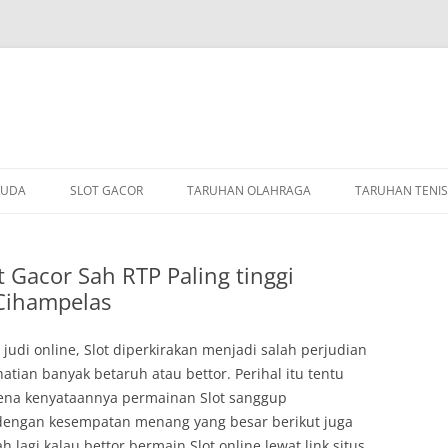
Skip
to
KUDA
SLOT GACOR
TARUHAN OLAHRAGA
TARUHAN TENIS
content
t Gacor Sah RTP Paling tinggi
Cihampelas
judi online, Slot diperkirakan menjadi salah perjudian
ian banyak betaruh atau bettor. Perihal itu tentu
rena kenyataannya permainan Slot sanggup
engan kesempatan menang yang besar berikut juga
lagi kalau bettor bermain Slot online lewat link situs