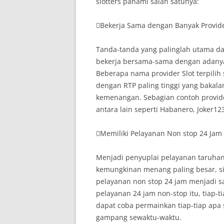
slotters pahami salah satunya:
Bekerja Sama dengan Banyak Provide
Tanda-tanda yang palinglah utama dari
bekerja bersama-sama dengan adanya 
Beberapa nama provider Slot terpilih 
dengan RTP paling tinggi yang baka
kemenangan. Sebagian contoh provider 
antara lain seperti Habanero, Joker1
Memiliki Pelayanan Non stop 24 Jam
Menjadi penyuplai pelayanan taruhan
kemungkinan menang paling besar, sit
pelayanan non stop 24 jam menjadi s
pelayanan 24 jam non-stop itu, tiap-t
dapat coba permainkan tiap-tiap ap
gampang sewaktu-waktu.