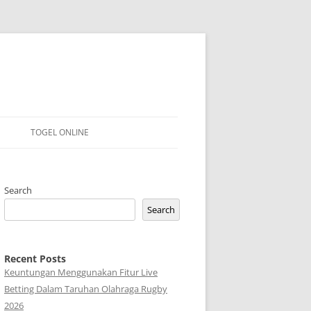
TOGEL ONLINE
Search
Search
Recent Posts
Keuntungan Menggunakan Fitur Live
Betting Dalam Taruhan Olahraga Rugby
2026