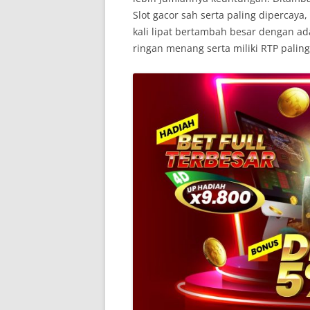
Slot gacor sah serta paling diperca
kali lipat bertambah besar dengan a
ringan menang serta miliki RTP paling 