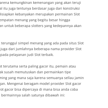
h karena kemungkinan kemenangan yang akan teruji
al itu juga tentunya berdasar juga dari konstruksi
isiapkan kebanyakan merupakan permainan Slot
sempatan menang yang begitu besar hingga
an untuk beberapa slotters yang kedepannya akan
terunggul simpel menang yang ada pada situs Slot
s juga dari jumlahnya beberapa nama provider Slot
pada pelayanan judi Slot terbaik.
t terutama serta paling gacor itu, pemain atau
tidak susah memutuskan dan permainkan tipe
aming yang mana saja karena semuanya sellau jamin
n. Mengenai beragam model provider Slot gacor
ot gacor bisa dipercaya di mana bisa anda coba
 bermainnya salah satunya dibawah ini: