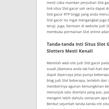
mesti coba mainkan perjudian Slot ga
link situs Slot gacor sah serta dapat
Slot gacor RTP tinggi yang anda menc
Slot gacor itu ingat mengangkat juga
teruji. Juga, bermain di website judi
membuka permainan Slot online adan
Tanda-tanda Inti Situs Slot
Slotters Mesti Kenali
Memilah web-site judi Slot gacor pad
susah jikamana anda tak hati-hati dan
dapat dipercaya jelas punya beberapa
blog judi Slot beberapa, terlebih dar
memberinya agunan kemungkinan kem
menunjuk satu diantara yang pas, pas
mengerti lebih dahulu semacam apa tan
Berikut sejumlah tanda-tanda inti sit