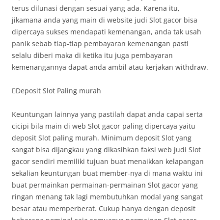
terus dilunasi dengan sesuai yang ada. Karena itu,
jikamana anda yang main di website judi Slot gacor bisa
dipercaya sukses mendapati kemenangan, anda tak usah
panik sebab tiap-tiap pembayaran kemenangan pasti
selalu diberi maka di ketika itu juga pembayaran
kemenangannya dapat anda ambil atau kerjakan withdraw.
Deposit Slot Paling murah
Keuntungan lainnya yang pastilah dapat anda capai serta
cicipi bila main di web Slot gacor paling dipercaya yaitu
deposit Slot paling murah. Minimum deposit Slot yang
sangat bisa dijangkau yang dikasihkan faksi web judi Slot
gacor sendiri memiliki tujuan buat menaikkan kelapangan
sekalian keuntungan buat member-nya di mana waktu ini
buat permainkan permainan-permainan Slot gacor yang
ringan menang tak lagi membutuhkan modal yang sangat
besar atau memperberat. Cukup hanya dengan deposit