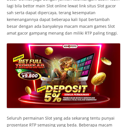
lagi bila bettor main Slot online lewat link situs Slot gacor
sah serta dapat dipercaya, terang kesempatan
kemenangannya dapat beberapa kali lipat bertambah
besar dengan ada banyaknya macam macam games Slot
amat gacor gampang menang dan miliki RTP paling tinggi.
Seluruh permainan Slot yang ada sekarang tentu punyai
prosentase RTP semasing yang beda. Beberapa macam