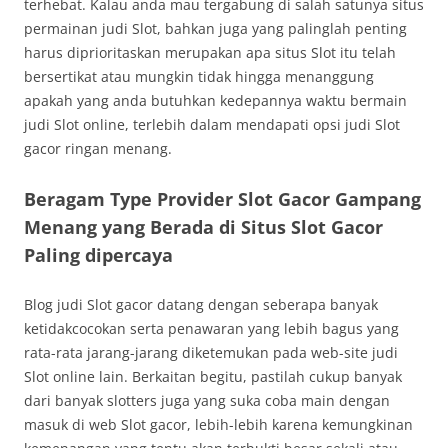
terhebat. Kalau anda mau tergabung di salah satunya situs
permainan judi Slot, bahkan juga yang palinglah penting
harus diprioritaskan merupakan apa situs Slot itu telah
bersertikat atau mungkin tidak hingga menanggung
apakah yang anda butuhkan kedepannya waktu bermain
judi Slot online, terlebih dalam mendapati opsi judi Slot
gacor ringan menang.
Beragam Type Provider Slot Gacor Gampang
Menang yang Berada di Situs Slot Gacor
Paling dipercaya
Blog judi Slot gacor datang dengan seberapa banyak
ketidakcocokan serta penawaran yang lebih bagus yang
rata-rata jarang-jarang diketemukan pada web-site judi
Slot online lain. Berkaitan begitu, pastilah cukup banyak
dari banyak slotters juga yang suka coba main dengan
masuk di web Slot gacor, lebih-lebih karena kemungkinan