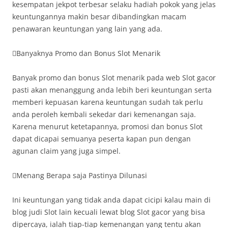
kesempatan jekpot terbesar selaku hadiah pokok yang jelas
keuntungannya makin besar dibandingkan macam
penawaran keuntungan yang lain yang ada.
Banyaknya Promo dan Bonus Slot Menarik
Banyak promo dan bonus Slot menarik pada web Slot gacor
pasti akan menanggung anda lebih beri keuntungan serta
memberi kepuasan karena keuntungan sudah tak perlu
anda peroleh kembali sekedar dari kemenangan saja.
Karena menurut ketetapannya, promosi dan bonus Slot
dapat dicapai semuanya peserta kapan pun dengan
agunan claim yang juga simpel.
Menang Berapa saja Pastinya Dilunasi
Ini keuntungan yang tidak anda dapat cicipi kalau main di
blog judi Slot lain kecuali lewat blog Slot gacor yang bisa
dipercaya, ialah tiap-tiap kemenangan yang tentu akan