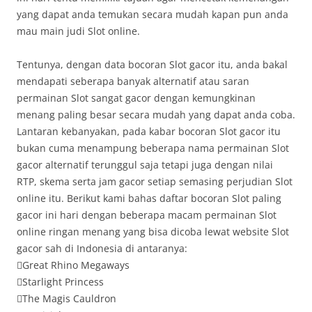
yang dapat anda temukan secara mudah kapan pun anda
mau main judi Slot online.
Tentunya, dengan data bocoran Slot gacor itu, anda bakal
mendapati seberapa banyak alternatif atau saran
permainan Slot sangat gacor dengan kemungkinan
menang paling besar secara mudah yang dapat anda coba.
Lantaran kebanyakan, pada kabar bocoran Slot gacor itu
bukan cuma menampung beberapa nama permainan Slot
gacor alternatif terunggul saja tetapi juga dengan nilai
RTP, skema serta jam gacor setiap semasing perjudian Slot
online itu. Berikut kami bahas daftar bocoran Slot paling
gacor ini hari dengan beberapa macam permainan Slot
online ringan menang yang bisa dicoba lewat website Slot
gacor sah di Indonesia di antaranya:
Great Rhino Megaways
Starlight Princess
The Magis Cauldron