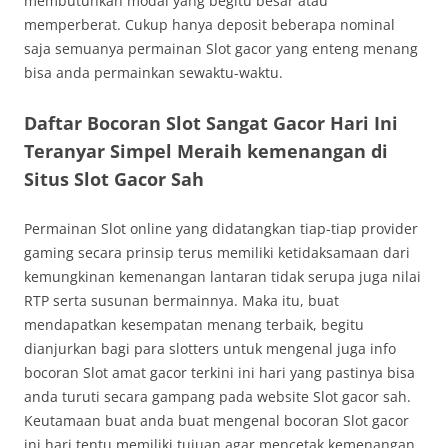
membutuhkan modal yang begitu besar atau
memperberat. Cukup hanya deposit beberapa nominal
saja semuanya permainan Slot gacor yang enteng menang
bisa anda permainkan sewaktu-waktu.
Daftar Bocoran Slot Sangat Gacor Hari Ini
Teranyar Simpel Meraih kemenangan di
Situs Slot Gacor Sah
Permainan Slot online yang didatangkan tiap-tiap provider
gaming secara prinsip terus memiliki ketidaksamaan dari
kemungkinan kemenangan lantaran tidak serupa juga nilai
RTP serta susunan bermainnya. Maka itu, buat
mendapatkan kesempatan menang terbaik, begitu
dianjurkan bagi para slotters untuk mengenal juga info
bocoran Slot amat gacor terkini ini hari yang pastinya bisa
anda turuti secara gampang pada website Slot gacor sah.
Keutamaan buat anda buat mengenal bocoran Slot gacor
ini hari tentu memiliki tujuan agar mencetak kemenangan