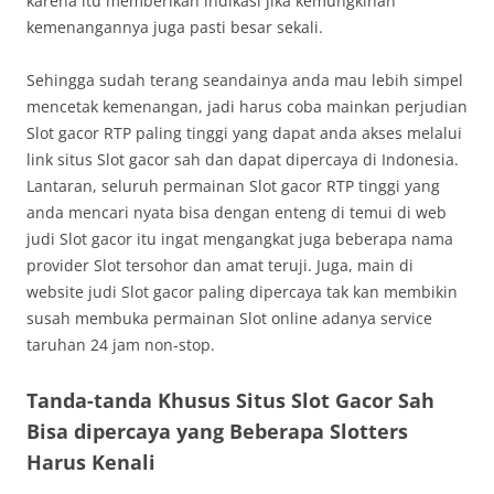
karena itu memberikan indikasi jika kemungkinan
kemenangannya juga pasti besar sekali.
Sehingga sudah terang seandainya anda mau lebih simpel
mencetak kemenangan, jadi harus coba mainkan perjudian
Slot gacor RTP paling tinggi yang dapat anda akses melalui
link situs Slot gacor sah dan dapat dipercaya di Indonesia.
Lantaran, seluruh permainan Slot gacor RTP tinggi yang
anda mencari nyata bisa dengan enteng di temui di web
judi Slot gacor itu ingat mengangkat juga beberapa nama
provider Slot tersohor dan amat teruji. Juga, main di
website judi Slot gacor paling dipercaya tak kan membikin
susah membuka permainan Slot online adanya service
taruhan 24 jam non-stop.
Tanda-tanda Khusus Situs Slot Gacor Sah
Bisa dipercaya yang Beberapa Slotters
Harus Kenali