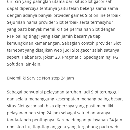
Ciri-ciri yang palinglah utama dari situs Slot gacor sah
dapat dipercaya tentunya yaitu telah bekerja sama-sama
dengan adanya banyak provider games Slot online terbaik.
Sejumlah nama provider Slot terbaik serta termasyhur
yang pasti banyak memiliki tipe permainan Slot dengan
RTP paling tinggi yang akan jamin besarnya tiap
kemungkinan kemenangan. Sebagian contoh provider Slot
terhebat yang disajikan web judi Slot gacor salah satunya
seperti Habanero, Joker123, Pragmatic, Spadegaming, PG
Soft dan lain-lain.
Memiliki Service Non stop 24 Jam
Sebagai penyuplai pelayanan taruhan judi Slot terunggul
dan selalu menanggung kesempatan menang paling besar,
situs Slot gacor sah bisa dipercaya yang pasti memiliki
pelayanan non stop 24 jam sebagai satu diantaranya
tanda-tanda pentingnya. Karena dengan pelayanan 24 jam
non stop itu, tiap-tiap anggota yang tergabung pada web