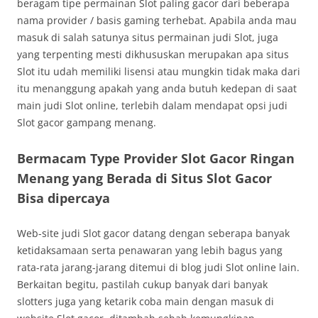
beragam tipe permainan Slot paling gacor dari beberapa
nama provider / basis gaming terhebat. Apabila anda mau
masuk di salah satunya situs permainan judi Slot, juga
yang terpenting mesti dikhususkan merupakan apa situs
Slot itu udah memiliki lisensi atau mungkin tidak maka dari
itu menanggung apakah yang anda butuh kedepan di saat
main judi Slot online, terlebih dalam mendapat opsi judi
Slot gacor gampang menang.
Bermacam Type Provider Slot Gacor Ringan
Menang yang Berada di Situs Slot Gacor
Bisa dipercaya
Web-site judi Slot gacor datang dengan seberapa banyak
ketidaksamaan serta penawaran yang lebih bagus yang
rata-rata jarang-jarang ditemui di blog judi Slot online lain.
Berkaitan begitu, pastilah cukup banyak dari banyak
slotters juga yang ketarik coba main dengan masuk di