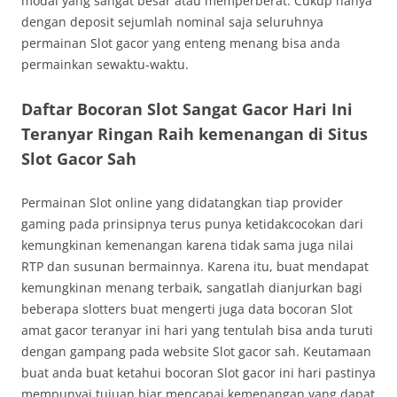
modal yang sangat besar atau memperberat. Cukup hanya
dengan deposit sejumlah nominal saja seluruhnya
permainan Slot gacor yang enteng menang bisa anda
permainkan sewaktu-waktu.
Daftar Bocoran Slot Sangat Gacor Hari Ini
Teranyar Ringan Raih kemenangan di Situs
Slot Gacor Sah
Permainan Slot online yang didatangkan tiap provider
gaming pada prinsipnya terus punya ketidakcocokan dari
kemungkinan kemenangan karena tidak sama juga nilai
RTP dan susunan bermainnya. Karena itu, buat mendapat
kemungkinan menang terbaik, sangatlah dianjurkan bagi
beberapa slotters buat mengerti juga data bocoran Slot
amat gacor teranyar ini hari yang tentulah bisa anda turuti
dengan gampang pada website Slot gacor sah. Keutamaan
buat anda buat ketahui bocoran Slot gacor ini hari pastinya
mempunyai tujuan biar mencapai kemenangan yang dapat