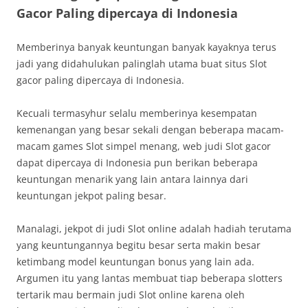
Gacor Paling dipercaya di Indonesia
Memberinya banyak keuntungan banyak kayaknya terus
jadi yang didahulukan palinglah utama buat situs Slot
gacor paling dipercaya di Indonesia.
Kecuali termasyhur selalu memberinya kesempatan
kemenangan yang besar sekali dengan beberapa macam-
macam games Slot simpel menang, web judi Slot gacor
dapat dipercaya di Indonesia pun berikan beberapa
keuntungan menarik yang lain antara lainnya dari
keuntungan jekpot paling besar.
Manalagi, jekpot di judi Slot online adalah hadiah terutama
yang keuntungannya begitu besar serta makin besar
ketimbang model keuntungan bonus yang lain ada.
Argumen itu yang lantas membuat tiap beberapa slotters
tertarik mau bermain judi Slot online karena oleh