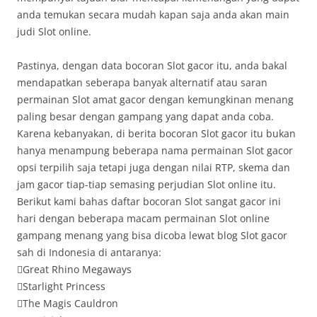
anda temukan secara mudah kapan saja anda akan main
judi Slot online.
Pastinya, dengan data bocoran Slot gacor itu, anda bakal
mendapatkan seberapa banyak alternatif atau saran
permainan Slot amat gacor dengan kemungkinan menang
paling besar dengan gampang yang dapat anda coba.
Karena kebanyakan, di berita bocoran Slot gacor itu bukan
hanya menampung beberapa nama permainan Slot gacor
opsi terpilih saja tetapi juga dengan nilai RTP, skema dan
jam gacor tiap-tiap semasing perjudian Slot online itu.
Berikut kami bahas daftar bocoran Slot sangat gacor ini
hari dengan beberapa macam permainan Slot online
gampang menang yang bisa dicoba lewat blog Slot gacor
sah di Indonesia di antaranya:
Great Rhino Megaways
Starlight Princess
The Magis Cauldron