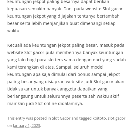
keuntungan jekpot paling besarnya dapat berikan
kepuasan semakin banyak. Dan, pada website Slot gacor
keuntungan jekpot yang dijajakan tentunya bertambah
besar serta lebih menjanjikan buat dimenangi setiap
waktu.
Kecuali ada keuntungan jekpot paling besar, masuk pada
website Slot gacor pula memberinya banyak keuntungan
yang lain bagi para slotters sama dengan dari yang sudah
kami terangkan di atas. Sampai, seluruh model
keuntungan apa saja dimulai dari bonus sampai jekpot
paling besar yang disiapkan web-site judi Slot gacor akan
tidak sukar untuk banyak anggota dapatkan yang
berlangsung untuk seluruhnya peserta sah waktu aktif
mainkan judi Slot online didalamnya.
This entry was posted in
Slot Gacor
and tagged
koitoto
,
slot gacor
on
January 1, 2023
.