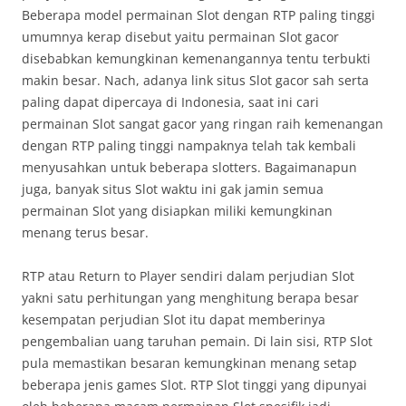
Beberapa model permainan Slot dengan RTP paling tinggi
umumnya kerap disebut yaitu permainan Slot gacor
disebabkan kemungkinan kemenangannya tentu terbukti
makin besar. Nach, adanya link situs Slot gacor sah serta
paling dapat dipercaya di Indonesia, saat ini cari
permainan Slot sangat gacor yang ringan raih kemenangan
dengan RTP paling tinggi nampaknya telah tak kembali
menyusahkan untuk beberapa slotters. Bagaimanapun
juga, banyak situs Slot waktu ini gak jamin semua
permainan Slot yang disiapkan miliki kemungkinan
menang terus besar.
RTP atau Return to Player sendiri dalam perjudian Slot
yakni satu perhitungan yang menghitung berapa besar
kesempatan perjudian Slot itu dapat memberinya
pengembalian uang taruhan pemain. Di lain sisi, RTP Slot
pula memastikan besaran kemungkinan menang setap
beberapa jenis games Slot. RTP Slot tinggi yang dipunyai