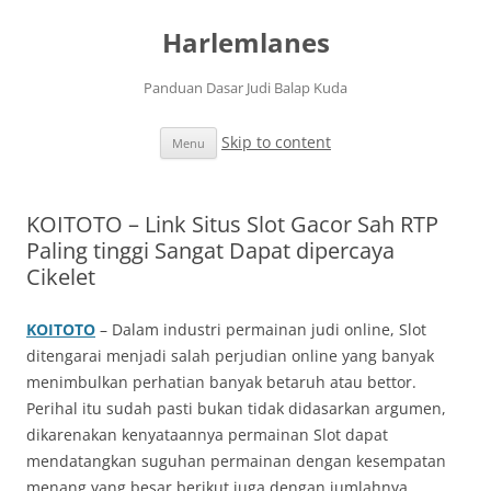
Harlemlanes
Panduan Dasar Judi Balap Kuda
Skip to content
Menu
KOITOTO – Link Situs Slot Gacor Sah RTP
Paling tinggi Sangat Dapat dipercaya
Cikelet
KOITOTO
– Dalam industri permainan judi online, Slot
ditengarai menjadi salah perjudian online yang banyak
menimbulkan perhatian banyak betaruh atau bettor.
Perihal itu sudah pasti bukan tidak didasarkan argumen,
dikarenakan kenyataannya permainan Slot dapat
mendatangkan suguhan permainan dengan kesempatan
menang yang besar berikut juga dengan jumlahnya