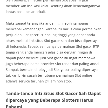
oleh beberapa macam permainan Slot spesifik jadi
memberikan indikasi kalau kemungkinan kemenangannya
lantas pasti besar sekali.
Maka sangat terang jika anda ingin lebih gampang
mencapai kemenangan, karena itu harus coba permainkan
perjudian Slot gacor RTP paling tinggi yang dapat anda
akses melalui link situs Slot gacor sah dan bisa dipercaya
di Indonesia. Sebab, semuanya permainan Slot gacor RTP
tinggi yang anda mencari jelas bisa dengan ringan di
dapati pada website judi Slot gacor itu ingat membawa
juga beberapa nama provider Slot tenar dan paling andal.
Sampai, bermain di blog judi Slot gacor paling dipercaya
tak kan bikin susah terhubung permainan Slot online
adanya service taruhan 24 jam non stop.
Tanda-tanda Inti Situs Slot Gacor Sah Dapat
dipercaya yang Beberapa Slotters Harus
Pahami