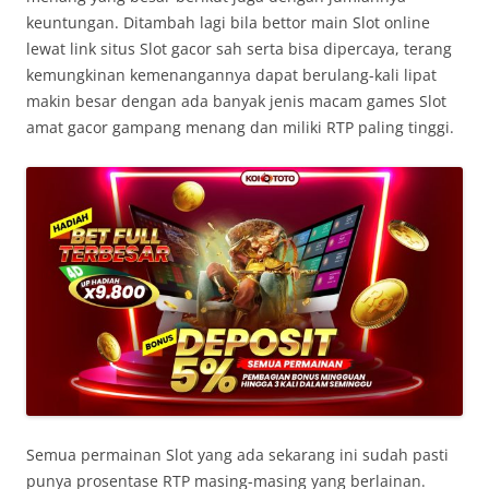
keuntungan. Ditambah lagi bila bettor main Slot online
lewat link situs Slot gacor sah serta bisa dipercaya, terang
kemungkinan kemenangannya dapat berulang-kali lipat
makin besar dengan ada banyak jenis macam games Slot
amat gacor gampang menang dan miliki RTP paling tinggi.
Semua permainan Slot yang ada sekarang ini sudah pasti
punya prosentase RTP masing-masing yang berlainan.