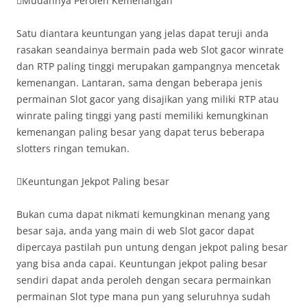
Mudahnya Peroleh Kemenangan
Satu diantara keuntungan yang jelas dapat teruji anda
rasakan seandainya bermain pada web Slot gacor winrate
dan RTP paling tinggi merupakan gampangnya mencetak
kemenangan. Lantaran, sama dengan beberapa jenis
permainan Slot gacor yang disajikan yang miliki RTP atau
winrate paling tinggi yang pasti memiliki kemungkinan
kemenangan paling besar yang dapat terus beberapa
slotters ringan temukan.
Keuntungan Jekpot Paling besar
Bukan cuma dapat nikmati kemungkinan menang yang
besar saja, anda yang main di web Slot gacor dapat
dipercaya pastilah pun untung dengan jekpot paling besar
yang bisa anda capai. Keuntungan jekpot paling besar
sendiri dapat anda peroleh dengan secara permainkan
permainan Slot type mana pun yang seluruhnya sudah