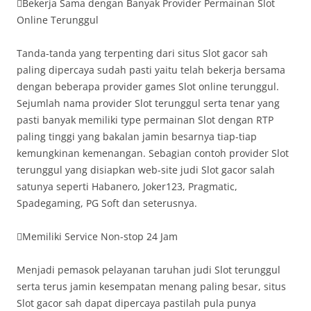
Bekerja Sama dengan Banyak Provider Permainan Slot
Online Terunggul
Tanda-tanda yang terpenting dari situs Slot gacor sah
paling dipercaya sudah pasti yaitu telah bekerja bersama
dengan beberapa provider games Slot online terunggul.
Sejumlah nama provider Slot terunggul serta tenar yang
pasti banyak memiliki type permainan Slot dengan RTP
paling tinggi yang bakalan jamin besarnya tiap-tiap
kemungkinan kemenangan. Sebagian contoh provider Slot
terunggul yang disiapkan web-site judi Slot gacor salah
satunya seperti Habanero, Joker123, Pragmatic,
Spadegaming, PG Soft dan seterusnya.
Memiliki Service Non-stop 24 Jam
Menjadi pemasok pelayanan taruhan judi Slot terunggul
serta terus jamin kesempatan menang paling besar, situs
Slot gacor sah dapat dipercaya pastilah pula punya