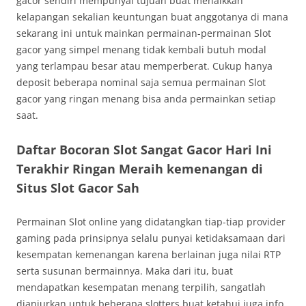
gacor sendiri mempunyai tujuan buat menaikkan
kelapangan sekalian keuntungan buat anggotanya di mana
sekarang ini untuk mainkan permainan-permainan Slot
gacor yang simpel menang tidak kembali butuh modal
yang terlampau besar atau memperberat. Cukup hanya
deposit beberapa nominal saja semua permainan Slot
gacor yang ringan menang bisa anda permainkan setiap
saat.
Daftar Bocoran Slot Sangat Gacor Hari Ini
Terakhir Ringan Meraih kemenangan di
Situs Slot Gacor Sah
Permainan Slot online yang didatangkan tiap-tiap provider
gaming pada prinsipnya selalu punyai ketidaksamaan dari
kesempatan kemenangan karena berlainan juga nilai RTP
serta susunan bermainnya. Maka dari itu, buat
mendapatkan kesempatan menang terpilih, sangatlah
dianjurkan untuk beberapa slotters buat ketahui juga info