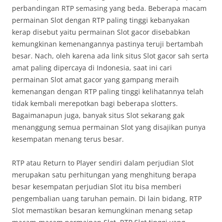
perbandingan RTP semasing yang beda. Beberapa macam
permainan Slot dengan RTP paling tinggi kebanyakan
kerap disebut yaitu permainan Slot gacor disebabkan
kemungkinan kemenangannya pastinya teruji bertambah
besar. Nach, oleh karena ada link situs Slot gacor sah serta
amat paling dipercaya di Indonesia, saat ini cari
permainan Slot amat gacor yang gampang meraih
kemenangan dengan RTP paling tinggi kelihatannya telah
tidak kembali merepotkan bagi beberapa slotters.
Bagaimanapun juga, banyak situs Slot sekarang gak
menanggung semua permainan Slot yang disajikan punya
kesempatan menang terus besar.
RTP atau Return to Player sendiri dalam perjudian Slot
merupakan satu perhitungan yang menghitung berapa
besar kesempatan perjudian Slot itu bisa memberi
pengembalian uang taruhan pemain. Di lain bidang, RTP
Slot memastikan besaran kemungkinan menang setap