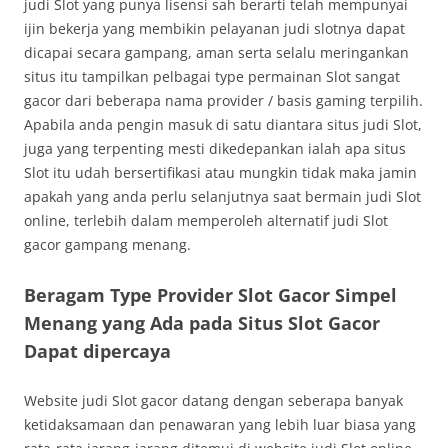
judi Slot yang punya lisensi sah berarti telah mempunyai
ijin bekerja yang membikin pelayanan judi slotnya dapat
dicapai secara gampang, aman serta selalu meringankan
situs itu tampilkan pelbagai type permainan Slot sangat
gacor dari beberapa nama provider / basis gaming terpilih.
Apabila anda pengin masuk di satu diantara situs judi Slot,
juga yang terpenting mesti dikedepankan ialah apa situs
Slot itu udah bersertifikasi atau mungkin tidak maka jamin
apakah yang anda perlu selanjutnya saat bermain judi Slot
online, terlebih dalam memperoleh alternatif judi Slot
gacor gampang menang.
Beragam Type Provider Slot Gacor Simpel
Menang yang Ada pada Situs Slot Gacor
Dapat dipercaya
Website judi Slot gacor datang dengan seberapa banyak
ketidaksamaan dan penawaran yang lebih luar biasa yang