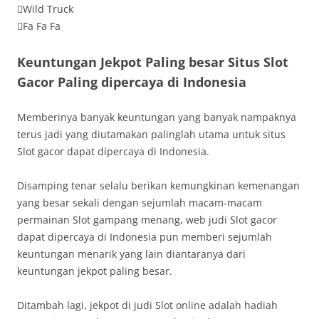
Wild Truck
Fa Fa Fa
Keuntungan Jekpot Paling besar Situs Slot
Gacor Paling dipercaya di Indonesia
Memberinya banyak keuntungan yang banyak nampaknya
terus jadi yang diutamakan palinglah utama untuk situs
Slot gacor dapat dipercaya di Indonesia.
Disamping tenar selalu berikan kemungkinan kemenangan
yang besar sekali dengan sejumlah macam-macam
permainan Slot gampang menang, web judi Slot gacor
dapat dipercaya di Indonesia pun memberi sejumlah
keuntungan menarik yang lain diantaranya dari
keuntungan jekpot paling besar.
Ditambah lagi, jekpot di judi Slot online adalah hadiah