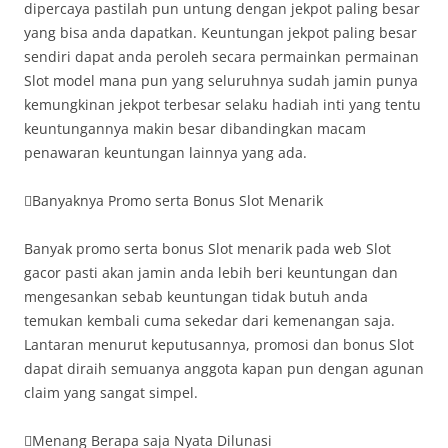
dipercaya pastilah pun untung dengan jekpot paling besar
yang bisa anda dapatkan. Keuntungan jekpot paling besar
sendiri dapat anda peroleh secara permainkan permainan
Slot model mana pun yang seluruhnya sudah jamin punya
kemungkinan jekpot terbesar selaku hadiah inti yang tentu
keuntungannya makin besar dibandingkan macam
penawaran keuntungan lainnya yang ada.
Banyaknya Promo serta Bonus Slot Menarik
Banyak promo serta bonus Slot menarik pada web Slot
gacor pasti akan jamin anda lebih beri keuntungan dan
mengesankan sebab keuntungan tidak butuh anda
temukan kembali cuma sekedar dari kemenangan saja.
Lantaran menurut keputusannya, promosi dan bonus Slot
dapat diraih semuanya anggota kapan pun dengan agunan
claim yang sangat simpel.
Menang Berapa saja Nyata Dilunasi