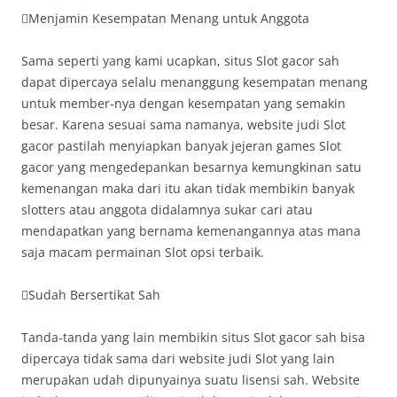
Menjamin Kesempatan Menang untuk Anggota
Sama seperti yang kami ucapkan, situs Slot gacor sah
dapat dipercaya selalu menanggung kesempatan menang
untuk member-nya dengan kesempatan yang semakin
besar. Karena sesuai sama namanya, website judi Slot
gacor pastilah menyiapkan banyak jejeran games Slot
gacor yang mengedepankan besarnya kemungkinan satu
kemenangan maka dari itu akan tidak membikin banyak
slotters atau anggota didalamnya sukar cari atau
mendapatkan yang bernama kemenangannya atas mana
saja macam permainan Slot opsi terbaik.
Sudah Bersertikat Sah
Tanda-tanda yang lain membikin situs Slot gacor sah bisa
dipercaya tidak sama dari website judi Slot yang lain
merupakan udah dipunyainya suatu lisensi sah. Website