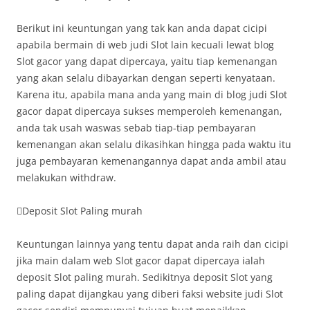
Berikut ini keuntungan yang tak kan anda dapat cicipi
apabila bermain di web judi Slot lain kecuali lewat blog
Slot gacor yang dapat dipercaya, yaitu tiap kemenangan
yang akan selalu dibayarkan dengan seperti kenyataan.
Karena itu, apabila mana anda yang main di blog judi Slot
gacor dapat dipercaya sukses memperoleh kemenangan,
anda tak usah waswas sebab tiap-tiap pembayaran
kemenangan akan selalu dikasihkan hingga pada waktu itu
juga pembayaran kemenangannya dapat anda ambil atau
melakukan withdraw.
Deposit Slot Paling murah
Keuntungan lainnya yang tentu dapat anda raih dan cicipi
jika main dalam web Slot gacor dapat dipercaya ialah
deposit Slot paling murah. Sedikitnya deposit Slot yang
paling dapat dijangkau yang diberi faksi website judi Slot