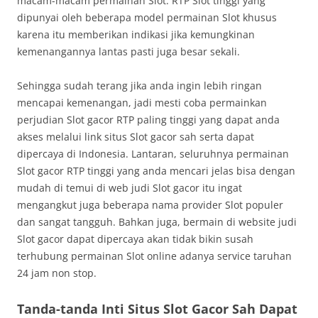
macam-macam permainan Slot. RTP Slot tinggi yang
dipunyai oleh beberapa model permainan Slot khusus
karena itu memberikan indikasi jika kemungkinan
kemenangannya lantas pasti juga besar sekali.
Sehingga sudah terang jika anda ingin lebih ringan
mencapai kemenangan, jadi mesti coba permainkan
perjudian Slot gacor RTP paling tinggi yang dapat anda
akses melalui link situs Slot gacor sah serta dapat
dipercaya di Indonesia. Lantaran, seluruhnya permainan
Slot gacor RTP tinggi yang anda mencari jelas bisa dengan
mudah di temui di web judi Slot gacor itu ingat
mengangkut juga beberapa nama provider Slot populer
dan sangat tangguh. Bahkan juga, bermain di website judi
Slot gacor dapat dipercaya akan tidak bikin susah
terhubung permainan Slot online adanya service taruhan
24 jam non stop.
Tanda-tanda Inti Situs Slot Gacor Sah Dapat