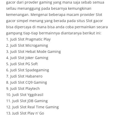
gacor dari provder gaming yang mana saja sebab semua
sellau menanggung pada besarnya kemungkinan
kemenangan. Mengenai beberapa macam provider Slot
gacor simpel menang yang berada pada situs Slot gacor
bisa dipercaya di mana bisa anda coba permainkan secara
gampang tiap-tiap bermainnya diantaranya berikut ini:
1. Judi Slot Pragmatic Play
2. Judi Slot Microgaming
3. Judi Slot Hebat Mode Gaming
4. Judi Slot Joker Gaming
5. Judi Slot PG Soft
6. Judi Slot Spadegaming
7. Judi Slot Habanero
8. Judi Slot CQ9 Gaming
9. Judi Slot Playtech
10. Judi Slot Yggdrasil
11. Judi Slot JDB Gaming
12. Judi Slot Real Time Gaming
13. Judi Slot Play n’ Go