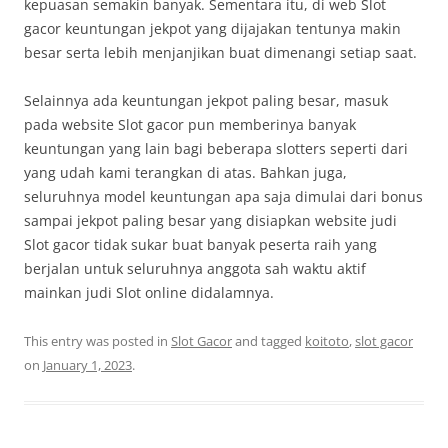
kepuasan semakin banyak. Sementara itu, di web Slot
gacor keuntungan jekpot yang dijajakan tentunya makin
besar serta lebih menjanjikan buat dimenangi setiap saat.
Selainnya ada keuntungan jekpot paling besar, masuk
pada website Slot gacor pun memberinya banyak
keuntungan yang lain bagi beberapa slotters seperti dari
yang udah kami terangkan di atas. Bahkan juga,
seluruhnya model keuntungan apa saja dimulai dari bonus
sampai jekpot paling besar yang disiapkan website judi
Slot gacor tidak sukar buat banyak peserta raih yang
berjalan untuk seluruhnya anggota sah waktu aktif
mainkan judi Slot online didalamnya.
This entry was posted in
Slot Gacor
and tagged
koitoto
,
slot gacor
on
January 1, 2023
.