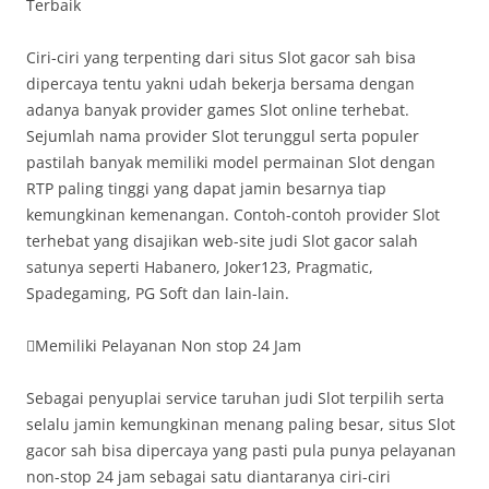
Terbaik
Ciri-ciri yang terpenting dari situs Slot gacor sah bisa
dipercaya tentu yakni udah bekerja bersama dengan
adanya banyak provider games Slot online terhebat.
Sejumlah nama provider Slot terunggul serta populer
pastilah banyak memiliki model permainan Slot dengan
RTP paling tinggi yang dapat jamin besarnya tiap
kemungkinan kemenangan. Contoh-contoh provider Slot
terhebat yang disajikan web-site judi Slot gacor salah
satunya seperti Habanero, Joker123, Pragmatic,
Spadegaming, PG Soft dan lain-lain.
Memiliki Pelayanan Non stop 24 Jam
Sebagai penyuplai service taruhan judi Slot terpilih serta
selalu jamin kemungkinan menang paling besar, situs Slot
gacor sah bisa dipercaya yang pasti pula punya pelayanan
non-stop 24 jam sebagai satu diantaranya ciri-ciri