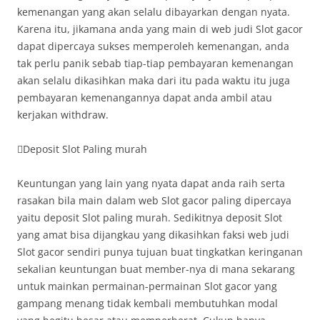
kemenangan yang akan selalu dibayarkan dengan nyata.
Karena itu, jikamana anda yang main di web judi Slot gacor
dapat dipercaya sukses memperoleh kemenangan, anda
tak perlu panik sebab tiap-tiap pembayaran kemenangan
akan selalu dikasihkan maka dari itu pada waktu itu juga
pembayaran kemenangannya dapat anda ambil atau
kerjakan withdraw.
Deposit Slot Paling murah
Keuntungan yang lain yang nyata dapat anda raih serta
rasakan bila main dalam web Slot gacor paling dipercaya
yaitu deposit Slot paling murah. Sedikitnya deposit Slot
yang amat bisa dijangkau yang dikasihkan faksi web judi
Slot gacor sendiri punya tujuan buat tingkatkan keringanan
sekalian keuntungan buat member-nya di mana sekarang
untuk mainkan permainan-permainan Slot gacor yang
gampang menang tidak kembali membutuhkan modal