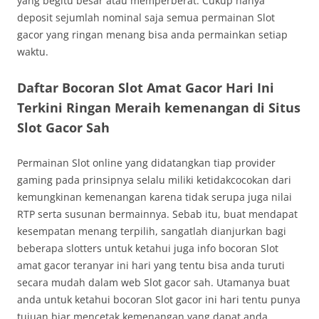
yang begitu besar atau memperberat. Cukup hanya
deposit sejumlah nominal saja semua permainan Slot
gacor yang ringan menang bisa anda permainkan setiap
waktu.
Daftar Bocoran Slot Amat Gacor Hari Ini
Terkini Ringan Meraih kemenangan di Situs
Slot Gacor Sah
Permainan Slot online yang didatangkan tiap provider
gaming pada prinsipnya selalu miliki ketidakcocokan dari
kemungkinan kemenangan karena tidak serupa juga nilai
RTP serta susunan bermainnya. Sebab itu, buat mendapat
kesempatan menang terpilih, sangatlah dianjurkan bagi
beberapa slotters untuk ketahui juga info bocoran Slot
amat gacor teranyar ini hari yang tentu bisa anda turuti
secara mudah dalam web Slot gacor sah. Utamanya buat
anda untuk ketahui bocoran Slot gacor ini hari tentu punya
tujuan biar mencetak kemenangan yang dapat anda