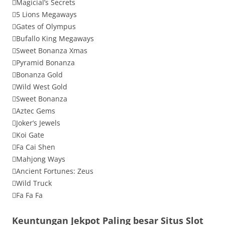
Magicial’s Secrets
5 Lions Megaways
Gates of Olympus
Bufallo King Megaways
Sweet Bonanza Xmas
Pyramid Bonanza
Bonanza Gold
Wild West Gold
Sweet Bonanza
Aztec Gems
Joker’s Jewels
Koi Gate
Fa Cai Shen
Mahjong Ways
Ancient Fortunes: Zeus
Wild Truck
Fa Fa Fa
Keuntungan Jekpot Paling besar Situs Slot