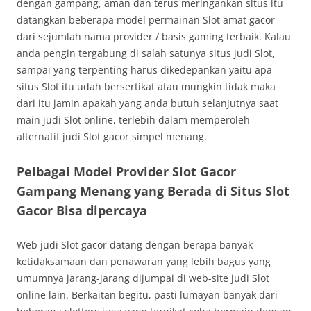
dengan gampang, aman dan terus meringankan situs itu
datangkan beberapa model permainan Slot amat gacor
dari sejumlah nama provider / basis gaming terbaik. Kalau
anda pengin tergabung di salah satunya situs judi Slot,
sampai yang terpenting harus dikedepankan yaitu apa
situs Slot itu udah bersertikat atau mungkin tidak maka
dari itu jamin apakah yang anda butuh selanjutnya saat
main judi Slot online, terlebih dalam memperoleh
alternatif judi Slot gacor simpel menang.
Pelbagai Model Provider Slot Gacor
Gampang Menang yang Berada di Situs Slot
Gacor Bisa dipercaya
Web judi Slot gacor datang dengan berapa banyak
ketidaksamaan dan penawaran yang lebih bagus yang
umumnya jarang-jarang dijumpai di web-site judi Slot
online lain. Berkaitan begitu, pasti lumayan banyak dari