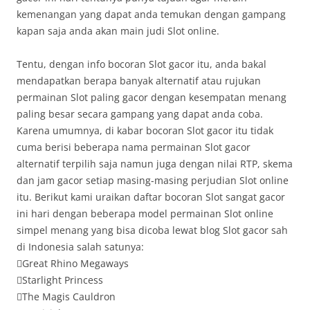
kemenangan yang dapat anda temukan dengan gampang
kapan saja anda akan main judi Slot online.
Tentu, dengan info bocoran Slot gacor itu, anda bakal
mendapatkan berapa banyak alternatif atau rujukan
permainan Slot paling gacor dengan kesempatan menang
paling besar secara gampang yang dapat anda coba.
Karena umumnya, di kabar bocoran Slot gacor itu tidak
cuma berisi beberapa nama permainan Slot gacor
alternatif terpilih saja namun juga dengan nilai RTP, skema
dan jam gacor setiap masing-masing perjudian Slot online
itu. Berikut kami uraikan daftar bocoran Slot sangat gacor
ini hari dengan beberapa model permainan Slot online
simpel menang yang bisa dicoba lewat blog Slot gacor sah
di Indonesia salah satunya:
Great Rhino Megaways
Starlight Princess
The Magis Cauldron