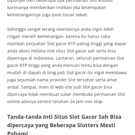
dipunyai oleh beberapa tipe permainan Slot khusus
karenanya memberikan indikasi jika kesempatan
kemenangannya juga pasti besar sekali.
Sehingga sangat terang seandainya anda ingin lebih
ringan meraih kemenangan, karena itu harus coba
mainkan perjudian Slot gacor RTP paling tinggi yang dapat
anda akses melalui link situs Slot gacor sah serta bisa
dipercaya di Indonesia. Lantaran, seluruh permainan Slot
gacor RTP tinggi yang anda mencari tentu bisa dengan
mudah di dapati di blog judi Slot gacor itu ingat membawa
juga sejumlah nama provider Slot tersohor serta amat
andal. Sampai, main di web-site judi Slot gacor bisa
dipercaya tidak membuat sukar membuka permainan Slot
online adanya service taruhan 24 jam non stop.
Tanda-tanda Inti Situs Slot Gacor Sah Bisa
dipercaya yang Beberapa Slotters Mesti
Pahami