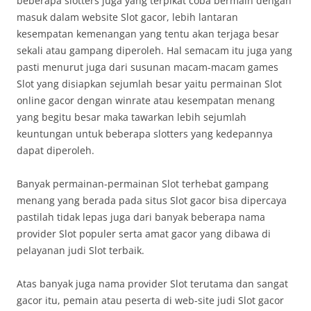
beberapa slotters juga yang terpikat coba bermain dengan
masuk dalam website Slot gacor, lebih lantaran
kesempatan kemenangan yang tentu akan terjaga besar
sekali atau gampang diperoleh. Hal semacam itu juga yang
pasti menurut juga dari susunan macam-macam games
Slot yang disiapkan sejumlah besar yaitu permainan Slot
online gacor dengan winrate atau kesempatan menang
yang begitu besar maka tawarkan lebih sejumlah
keuntungan untuk beberapa slotters yang kedepannya
dapat diperoleh.
Banyak permainan-permainan Slot terhebat gampang
menang yang berada pada situs Slot gacor bisa dipercaya
pastilah tidak lepas juga dari banyak beberapa nama
provider Slot populer serta amat gacor yang dibawa di
pelayanan judi Slot terbaik.
Atas banyak juga nama provider Slot terutama dan sangat
gacor itu, pemain atau peserta di web-site judi Slot gacor