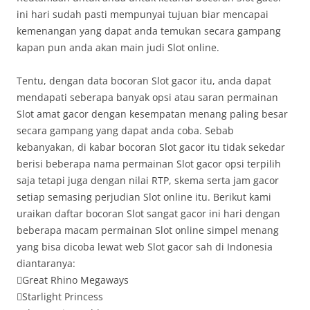
ini hari sudah pasti mempunyai tujuan biar mencapai
kemenangan yang dapat anda temukan secara gampang
kapan pun anda akan main judi Slot online.
Tentu, dengan data bocoran Slot gacor itu, anda dapat
mendapati seberapa banyak opsi atau saran permainan
Slot amat gacor dengan kesempatan menang paling besar
secara gampang yang dapat anda coba. Sebab
kebanyakan, di kabar bocoran Slot gacor itu tidak sekedar
berisi beberapa nama permainan Slot gacor opsi terpilih
saja tetapi juga dengan nilai RTP, skema serta jam gacor
setiap semasing perjudian Slot online itu. Berikut kami
uraikan daftar bocoran Slot sangat gacor ini hari dengan
beberapa macam permainan Slot online simpel menang
yang bisa dicoba lewat web Slot gacor sah di Indonesia
diantaranya:
Great Rhino Megaways
Starlight Princess