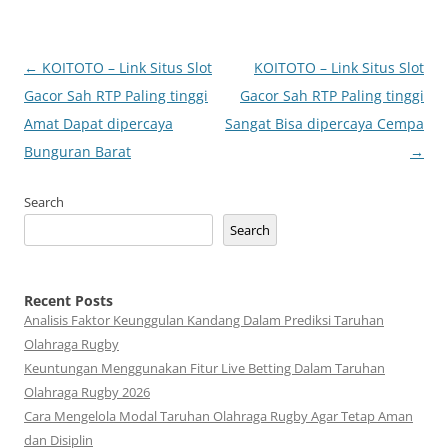
Post
←
KOITOTO – Link Situs Slot
KOITOTO – Link Situs Slot
navigation
Gacor Sah RTP Paling tinggi
Gacor Sah RTP Paling tinggi
Amat Dapat dipercaya
Sangat Bisa dipercaya Cempa
Bunguran Barat
→
Search
Search
Recent Posts
Analisis Faktor Keunggulan Kandang Dalam Prediksi Taruhan
Olahraga Rugby
Keuntungan Menggunakan Fitur Live Betting Dalam Taruhan
Olahraga Rugby 2026
Cara Mengelola Modal Taruhan Olahraga Rugby Agar Tetap Aman
dan Disiplin