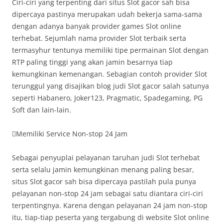
Ciri-ciri yang terpenting dari situs Slot gacor sah bisa
dipercaya pastinya merupakan udah bekerja sama-sama
dengan adanya banyak provider games Slot online
terhebat. Sejumlah nama provider Slot terbaik serta
termasyhur tentunya memiliki tipe permainan Slot dengan
RTP paling tinggi yang akan jamin besarnya tiap
kemungkinan kemenangan. Sebagian contoh provider Slot
terunggul yang disajikan blog judi Slot gacor salah satunya
seperti Habanero, Joker123, Pragmatic, Spadegaming, PG
Soft dan lain-lain.
Memiliki Service Non-stop 24 Jam
Sebagai penyuplai pelayanan taruhan judi Slot terhebat
serta selalu jamin kemungkinan menang paling besar,
situs Slot gacor sah bisa dipercaya pastilah pula punya
pelayanan non-stop 24 jam sebagai satu diantara ciri-ciri
terpentingnya. Karena dengan pelayanan 24 jam non-stop
itu, tiap-tiap peserta yang tergabung di website Slot online