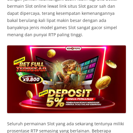
bermain Slot online lewat link situs Slot gacor sah dan
dapat dipercaya, terang kesempatan kemenangannya
bakal berulang-kali lipat makin besar dengan ada
banyaknya jenis model games Slot sangat gacor simpel
menang dan punyai RTP paling tinggi.
Seluruh permainan Slot yang ada sekarang tentunya miliki
prosentase RTP semasing yang berlainan. Beberapa