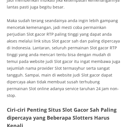
jadi memberikan indikasi jika kesempatan kemenangannya
lantas pasti juga begitu besar.
Maka sudah terang seandainya anda ingin lebih gampang
mencetak kemenangan, jadi mesti coba permainkan
perjudian Slot gacor RTP paling tinggi yang dapat anda
akses melalui link situs Slot gacor sah dan paling dipercaya
di Indonesia. Lantaran, seluruh permainan Slot gacor RTP
tinggi yang anda mencari tentu bisa dengan mudah di
temui pada website judi Slot gacor itu ingat membawa juga
sejumlah nama provider Slot termasyhur serta sangat
tangguh. Sampai, main di website judi Slot gacor dapat
dipercaya akan tidak membuat susah terhubung
permainan Slot online adanya service taruhan 24 jam non-
stop.
Ciri-ciri Penting Situs Slot Gacor Sah Paling
dipercaya yang Beberapa Slotters Harus
Kenali