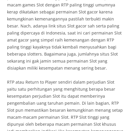
macam games Slot dengan RTP paling tinggi umumnya
kerap dikatakan sebagai permainan Slot gacor karena
kemungkinan kemenangannya pastilah terbukti makin
besar. Nach, adanya link situs Slot gacor sah serta paling
paling dipercaya di Indonesia, saat ini cari permainan Slot
amat gacor yang simpel raih kemenangan dengan RTP
paling tinggi kayaknya tidak kembali menyusahkan bagi
beberapa slotters. Bagaimana juga, jumlahnya situs Slot
sekarang ini gak jamin semua permainan Slot yang
disiapkan miliki kesempatan menang sering besar.
RTP atau Return to Player sendiri dalam perjudian Slot
yaitu satu perhitungan yang menghitung berapa besar
kesempatan perjudian Slot itu dapat memberinya
pengembalian uang taruhan pemain. Di lain bagian, RTP
Slot pun memastikan besaran kemungkinan menang setap
macam-macam permainan Slot. RTP Slot tinggi yang
dipunyai oleh beberapa macam permainan Slot khusus