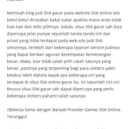
Memisah blog judi Slot gacor pada website Slot online lain
betul-betul dirasakan bakal sukar apabila mana anda tidak
hati-hati dan teliti pilihnya. Sebab, situs Slot gacor sah bisa
dipercaya jelas punyai sejumlah tanda-tanda inti dan
privat yang tidak terdapat pada web-site judi Slot
umumnya, terlebih dari beberapa layanan service judinya
yang dapat berikan agunan kesempatan kemenangan
besar. Maka, biar tidak salah pilih salah satunya yang
benar, pastinya yang terpenting bagi para slotters yakni
ketahui lebih dahulu kayak apa beberapa ciri yang
terdapat di situs Slot online gacor itu. Ini sejumlah ciri-ciri
khusus situs Slot gacor sah dapat dipercaya yang perlu
beberapa slotters pahami salah satunya:
Bekerja Sama dengan Banyak Provider Games Slot Online
Terunggul