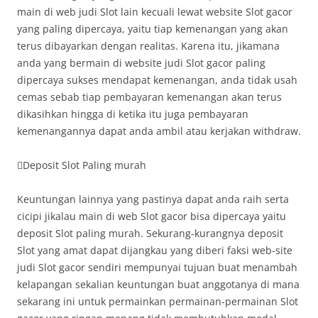
main di web judi Slot lain kecuali lewat website Slot gacor
yang paling dipercaya, yaitu tiap kemenangan yang akan
terus dibayarkan dengan realitas. Karena itu, jikamana
anda yang bermain di website judi Slot gacor paling
dipercaya sukses mendapat kemenangan, anda tidak usah
cemas sebab tiap pembayaran kemenangan akan terus
dikasihkan hingga di ketika itu juga pembayaran
kemenangannya dapat anda ambil atau kerjakan withdraw.
Deposit Slot Paling murah
Keuntungan lainnya yang pastinya dapat anda raih serta
cicipi jikalau main di web Slot gacor bisa dipercaya yaitu
deposit Slot paling murah. Sekurang-kurangnya deposit
Slot yang amat dapat dijangkau yang diberi faksi web-site
judi Slot gacor sendiri mempunyai tujuan buat menambah
kelapangan sekalian keuntungan buat anggotanya di mana
sekarang ini untuk permainkan permainan-permainan Slot