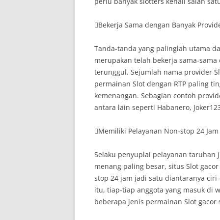
perlu banyak slotters kenali salah sat
Bekerja Sama dengan Banyak Provide
Tanda-tanda yang palinglah utama dar
merupakan telah bekerja sama-sama 
terunggul. Sejumlah nama provider Slo
permainan Slot dengan RTP paling ti
kemenangan. Sebagian contoh provider 
antara lain seperti Habanero, Joker12
Memiliki Pelayanan Non-stop 24 Jam
Selaku penyuplai pelayanan taruhan j
menang paling besar, situs Slot gacor
stop 24 jam jadi satu diantaranya cir
itu, tiap-tiap anggota yang masuk di 
beberapa jenis permainan Slot gacor