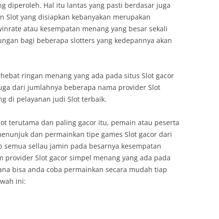
g diperoleh. Hal itu lantas yang pasti berdasar juga
an Slot yang disiapkan kebanyakan merupakan
winrate atau kesempatan menang yang besar sekali
ungan bagi beberapa slotters yang kedepannya akan
hebat ringan menang yang ada pada situs Slot gacor
 juga dari jumlahnya beberapa nama provider Slot
g di pelayanan judi Slot terbaik.
ot terutama dan paling gacor itu, pemain atau peserta
 menunjuk dan permainkan tipe games Slot gacor dari
b semua sellau jamin pada besarnya kesempatan
provider Slot gacor simpel menang yang ada pada
 mana bisa anda coba permainkan secara mudah tiap
wah ini: