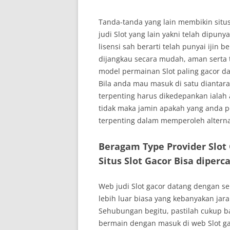
Tanda-tanda yang lain membikin situs
judi Slot yang lain yakni telah dipuny
lisensi sah berarti telah punyai ijin
dijangkau secara mudah, aman serta 
model permainan Slot paling gacor da
Bila anda mau masuk di satu diantara
terpenting harus dikedepankan ialah a
tidak maka jamin apakah yang anda pe
terpenting dalam memperoleh alterna
Beragam Type Provider Slot
Situs Slot Gacor Bisa diperc
Web judi Slot gacor datang dengan s
lebih luar biasa yang kebanyakan jaran
Sehubungan begitu, pastilah cukup ba
bermain dengan masuk di web Slot g