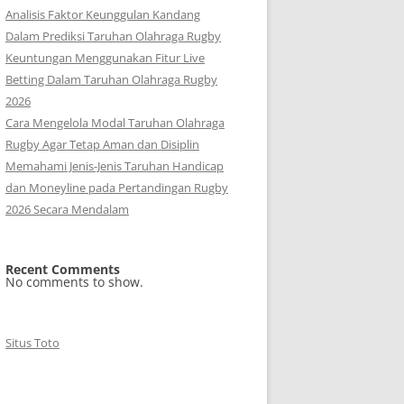
Analisis Faktor Keunggulan Kandang
Dalam Prediksi Taruhan Olahraga Rugby
Keuntungan Menggunakan Fitur Live
Betting Dalam Taruhan Olahraga Rugby
2026
Cara Mengelola Modal Taruhan Olahraga
Rugby Agar Tetap Aman dan Disiplin
Memahami Jenis-Jenis Taruhan Handicap
dan Moneyline pada Pertandingan Rugby
2026 Secara Mendalam
Recent Comments
No comments to show.
Situs Toto