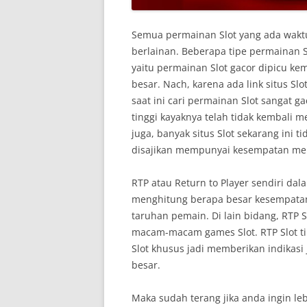
Semua permainan Slot yang ada waktu
berlainan. Beberapa tipe permainan 
yaitu permainan Slot gacor dipicu k
besar. Nach, karena ada link situs Slo
saat ini cari permainan Slot sangat 
tinggi kayaknya telah tidak kembali
juga, banyak situs Slot sekarang ini
disajikan mempunyai kesempatan men
RTP atau Return to Player sendiri dal
menghitung berapa besar kesempatan 
taruhan pemain. Di lain bidang, RTP
macam-macam games Slot. RTP Slot t
Slot khusus jadi memberikan indikasi
besar.
Maka sudah terang jika anda ingin le