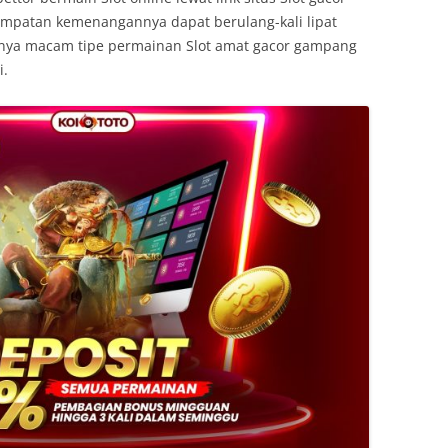
sempatan kemenangannya dapat berulang-kali lipat
nya macam tipe permainan Slot amat gacor gampang
i.