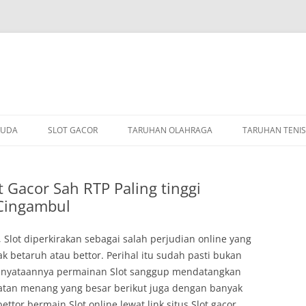
Skip
to
KUDA
SLOT GACOR
TARUHAN OLAHRAGA
TARUHAN TENIS
content
t Gacor Sah RTP Paling tinggi
 Cingambul
, Slot diperkirakan sebagai salah perjudian online yang
betaruh atau bettor. Perihal itu sudah pasti bukan
kenyataannya permainan Slot sanggup mendatangkan
tan menang yang besar berikut juga dengan banyak
ettor bermain Slot online lewat link situs Slot gacor