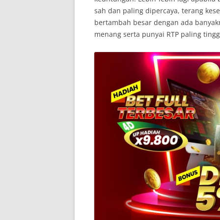
sah dan paling dipercaya, terang ke
bertambah besar dengan ada banyak
menang serta punyai RTP paling tingg