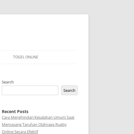
TOGEL ONLINE
Search
Search
Recent Posts
Cara Menghindari Kesalahan Umum Saat
Memasang Taruhan Olahraga Rugby
Online Secara Efektif