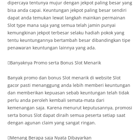
dipercaya tentunya mujur dengan jekpot paling besar yang
bisa anda capai. Keuntungan jekpot paling besar sendiri
dapat anda temukan lewat langkah mainkan permainan
Slot type mana saja yang semua telah jamin punyai
kemungkinan jekpot terbesar selaku hadiah pokok yang
tentu keuntungannya bertambah besar dibandingkan tipe
penawaran keuntungan lainnya yang ada.
Banyaknya Promo serta Bonus Slot Menarik
Banyak promo dan bonus Slot menarik di website Slot
gacor pasti menanggung anda lebih memberi keuntungan
dan memberikan kepuasan sebab keuntungan telah tidak
perlu anda peroleh kembali semata-mata dari
kemenangan saja. Karena menurut keputusannya, promosi
serta bonus Slot dapat diraih semua peserta setiap saat
dengan agunan claim yang sangat ringan.
Menang Berapa saja Nyata Dibayarkan