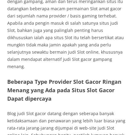
dengan gampang, aman dan terus meringankan situs itu
datangkan beberapa macam permainan Slot amat gacor
dari sejumlah nama provider / basis gaming terhebat.
Apabila anda pengin masuk di salah satunya situs judi
Slot, bahkan juga yang palinglah penting harus
dikhususkan ialah apa situs Slot itu telah bersertikat atau
mungkin tidak maka jamin apakah yang anda perlu
selanjutnya sewaktu bermain judi Slot online, khususnya
dalam mendapat alternatif judi Slot gacor gampang
menang.
Beberapa Type Provider Slot Gacor Ringan
Menang yang Ada pada Situs Slot Gacor
Dapat dipercaya
Blog judi Slot gacor datang dengan seberapa banyak
ketidaksamaan dan penawaran yang lebih luar biasa yang
rata-rata jarang-jarang dijumpai di web-site judi Slot