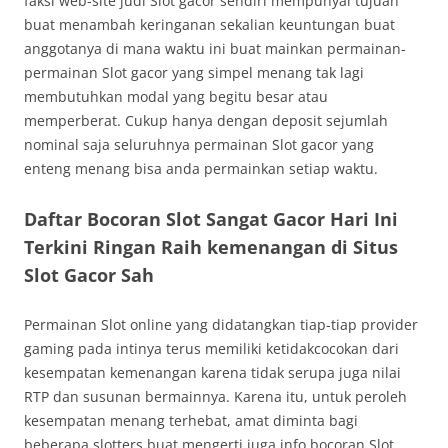
faksi web-site judi Slot gacor sendiri mempunyai tujuan
buat menambah keringanan sekalian keuntungan buat
anggotanya di mana waktu ini buat mainkan permainan-
permainan Slot gacor yang simpel menang tak lagi
membutuhkan modal yang begitu besar atau
memperberat. Cukup hanya dengan deposit sejumlah
nominal saja seluruhnya permainan Slot gacor yang
enteng menang bisa anda permainkan setiap waktu.
Daftar Bocoran Slot Sangat Gacor Hari Ini
Terkini Ringan Raih kemenangan di Situs
Slot Gacor Sah
Permainan Slot online yang didatangkan tiap-tiap provider
gaming pada intinya terus memiliki ketidakcocokan dari
kesempatan kemenangan karena tidak serupa juga nilai
RTP dan susunan bermainnya. Karena itu, untuk peroleh
kesempatan menang terhebat, amat diminta bagi
beberapa slotters buat mengerti juga info bocoran Slot