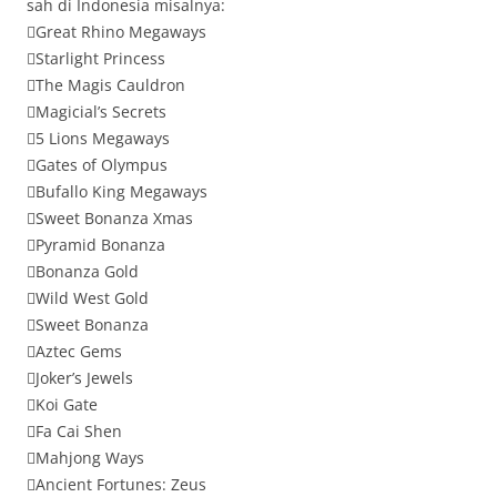
sah di Indonesia misalnya:
Great Rhino Megaways
Starlight Princess
The Magis Cauldron
Magicial’s Secrets
5 Lions Megaways
Gates of Olympus
Bufallo King Megaways
Sweet Bonanza Xmas
Pyramid Bonanza
Bonanza Gold
Wild West Gold
Sweet Bonanza
Aztec Gems
Joker’s Jewels
Koi Gate
Fa Cai Shen
Mahjong Ways
Ancient Fortunes: Zeus