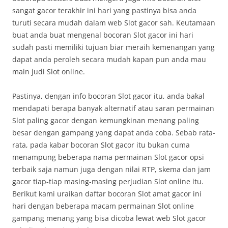
sangat gacor terakhir ini hari yang pastinya bisa anda
turuti secara mudah dalam web Slot gacor sah. Keutamaan
buat anda buat mengenal bocoran Slot gacor ini hari
sudah pasti memiliki tujuan biar meraih kemenangan yang
dapat anda peroleh secara mudah kapan pun anda mau
main judi Slot online.
Pastinya, dengan info bocoran Slot gacor itu, anda bakal
mendapati berapa banyak alternatif atau saran permainan
Slot paling gacor dengan kemungkinan menang paling
besar dengan gampang yang dapat anda coba. Sebab rata-
rata, pada kabar bocoran Slot gacor itu bukan cuma
menampung beberapa nama permainan Slot gacor opsi
terbaik saja namun juga dengan nilai RTP, skema dan jam
gacor tiap-tiap masing-masing perjudian Slot online itu.
Berikut kami uraikan daftar bocoran Slot amat gacor ini
hari dengan beberapa macam permainan Slot online
gampang menang yang bisa dicoba lewat web Slot gacor