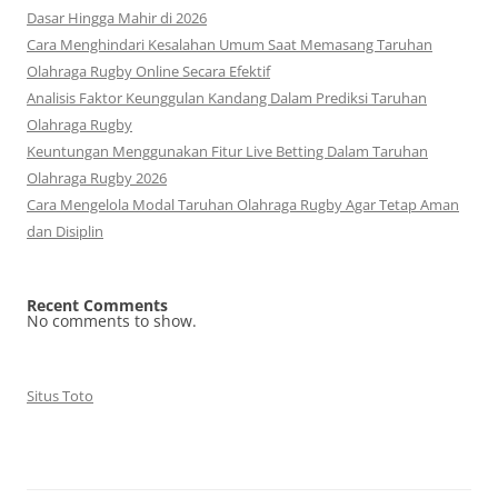
Dasar Hingga Mahir di 2026
Cara Menghindari Kesalahan Umum Saat Memasang Taruhan
Olahraga Rugby Online Secara Efektif
Analisis Faktor Keunggulan Kandang Dalam Prediksi Taruhan
Olahraga Rugby
Keuntungan Menggunakan Fitur Live Betting Dalam Taruhan
Olahraga Rugby 2026
Cara Mengelola Modal Taruhan Olahraga Rugby Agar Tetap Aman
dan Disiplin
Recent Comments
No comments to show.
Situs Toto