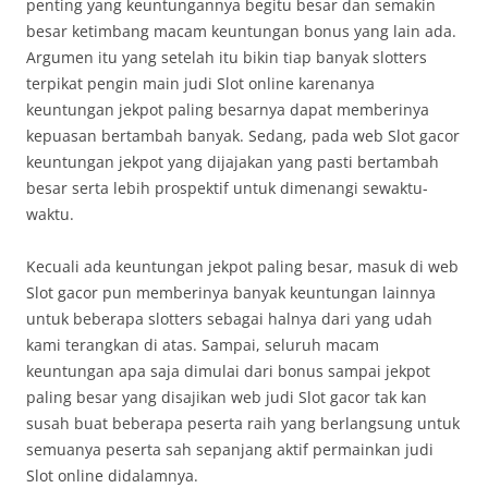
penting yang keuntungannya begitu besar dan semakin
besar ketimbang macam keuntungan bonus yang lain ada.
Argumen itu yang setelah itu bikin tiap banyak slotters
terpikat pengin main judi Slot online karenanya
keuntungan jekpot paling besarnya dapat memberinya
kepuasan bertambah banyak. Sedang, pada web Slot gacor
keuntungan jekpot yang dijajakan yang pasti bertambah
besar serta lebih prospektif untuk dimenangi sewaktu-
waktu.
Kecuali ada keuntungan jekpot paling besar, masuk di web
Slot gacor pun memberinya banyak keuntungan lainnya
untuk beberapa slotters sebagai halnya dari yang udah
kami terangkan di atas. Sampai, seluruh macam
keuntungan apa saja dimulai dari bonus sampai jekpot
paling besar yang disajikan web judi Slot gacor tak kan
susah buat beberapa peserta raih yang berlangsung untuk
semuanya peserta sah sepanjang aktif permainkan judi
Slot online didalamnya.