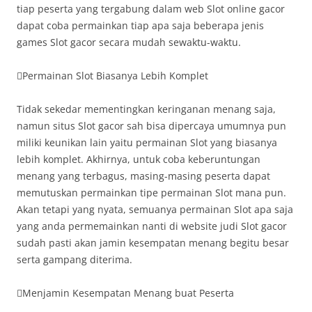
tiap peserta yang tergabung dalam web Slot online gacor
dapat coba permainkan tiap apa saja beberapa jenis
games Slot gacor secara mudah sewaktu-waktu.
Permainan Slot Biasanya Lebih Komplet
Tidak sekedar mementingkan keringanan menang saja,
namun situs Slot gacor sah bisa dipercaya umumnya pun
miliki keunikan lain yaitu permainan Slot yang biasanya
lebih komplet. Akhirnya, untuk coba keberuntungan
menang yang terbagus, masing-masing peserta dapat
memutuskan permainkan tipe permainan Slot mana pun.
Akan tetapi yang nyata, semuanya permainan Slot apa saja
yang anda permemainkan nanti di website judi Slot gacor
sudah pasti akan jamin kesempatan menang begitu besar
serta gampang diterima.
Menjamin Kesempatan Menang buat Peserta