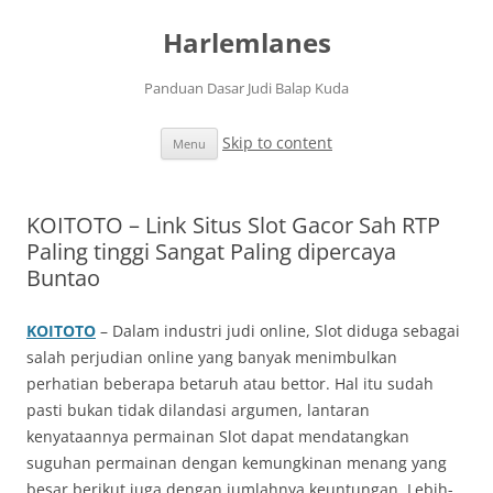
Harlemlanes
Panduan Dasar Judi Balap Kuda
Skip to content
Menu
KOITOTO – Link Situs Slot Gacor Sah RTP
Paling tinggi Sangat Paling dipercaya
Buntao
KOITOTO
– Dalam industri judi online, Slot diduga sebagai
salah perjudian online yang banyak menimbulkan
perhatian beberapa betaruh atau bettor. Hal itu sudah
pasti bukan tidak dilandasi argumen, lantaran
kenyataannya permainan Slot dapat mendatangkan
suguhan permainan dengan kemungkinan menang yang
besar berikut juga dengan jumlahnya keuntungan. Lebih-