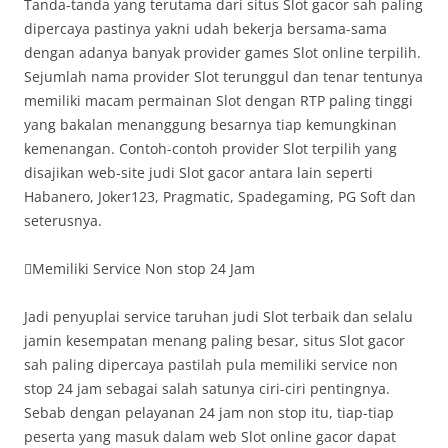
Tanda-tanda yang terutama dari situs Slot gacor sah paling
dipercaya pastinya yakni udah bekerja bersama-sama
dengan adanya banyak provider games Slot online terpilih.
Sejumlah nama provider Slot terunggul dan tenar tentunya
memiliki macam permainan Slot dengan RTP paling tinggi
yang bakalan menanggung besarnya tiap kemungkinan
kemenangan. Contoh-contoh provider Slot terpilih yang
disajikan web-site judi Slot gacor antara lain seperti
Habanero, Joker123, Pragmatic, Spadegaming, PG Soft dan
seterusnya.
Memiliki Service Non stop 24 Jam
Jadi penyuplai service taruhan judi Slot terbaik dan selalu
jamin kesempatan menang paling besar, situs Slot gacor
sah paling dipercaya pastilah pula memiliki service non
stop 24 jam sebagai salah satunya ciri-ciri pentingnya.
Sebab dengan pelayanan 24 jam non stop itu, tiap-tiap
peserta yang masuk dalam web Slot online gacor dapat