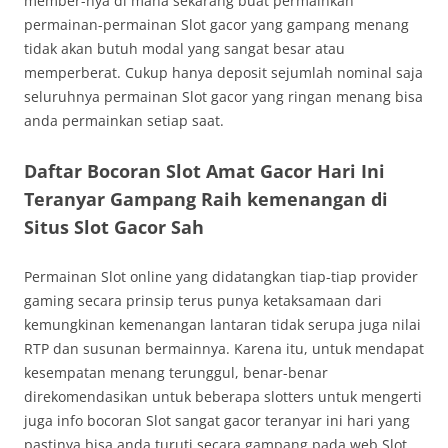
member-nya di mana sekarang buat permainkan
permainan-permainan Slot gacor yang gampang menang
tidak akan butuh modal yang sangat besar atau
memperberat. Cukup hanya deposit sejumlah nominal saja
seluruhnya permainan Slot gacor yang ringan menang bisa
anda permainkan setiap saat.
Daftar Bocoran Slot Amat Gacor Hari Ini
Teranyar Gampang Raih kemenangan di
Situs Slot Gacor Sah
Permainan Slot online yang didatangkan tiap-tiap provider
gaming secara prinsip terus punya ketaksamaan dari
kemungkinan kemenangan lantaran tidak serupa juga nilai
RTP dan susunan bermainnya. Karena itu, untuk mendapat
kesempatan menang terunggul, benar-benar
direkomendasikan untuk beberapa slotters untuk mengerti
juga info bocoran Slot sangat gacor teranyar ini hari yang
pastinya bisa anda turuti secara gampang pada web Slot