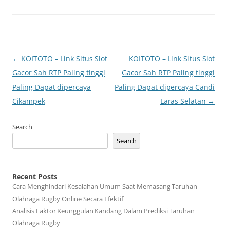
Post
←
KOITOTO – Link Situs Slot
KOITOTO – Link Situs Slot
navigation
Gacor Sah RTP Paling tinggi
Gacor Sah RTP Paling tinggi
Paling Dapat dipercaya
Paling Dapat dipercaya Candi
Cikampek
Laras Selatan
→
Search
Search
Recent Posts
Cara Menghindari Kesalahan Umum Saat Memasang Taruhan
Olahraga Rugby Online Secara Efektif
Analisis Faktor Keunggulan Kandang Dalam Prediksi Taruhan
Olahraga Rugby