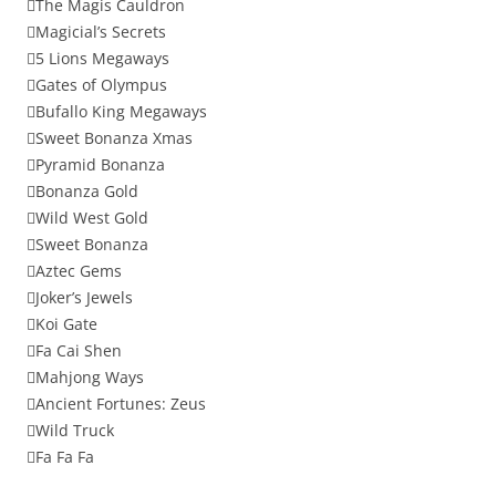
The Magis Cauldron
Magicial’s Secrets
5 Lions Megaways
Gates of Olympus
Bufallo King Megaways
Sweet Bonanza Xmas
Pyramid Bonanza
Bonanza Gold
Wild West Gold
Sweet Bonanza
Aztec Gems
Joker’s Jewels
Koi Gate
Fa Cai Shen
Mahjong Ways
Ancient Fortunes: Zeus
Wild Truck
Fa Fa Fa