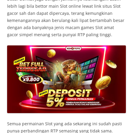
lebih lagi bila bettor main Slot online lewat link situs Slot
gacor sah dan dapat dipercaya, terang kemungkinan
kemenangannya akan berulang-kali lipat bertambah besar
dengan ada banyaknya jenis macam games Slot amat
gacor simpel menang serta punyai RTP paling tinggi.
Semua permainan Slot yang ada sekarang ini sudah pasti
punya perbandingan RTP semasing yang tidak sama.