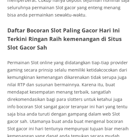
memperberat. Cukup hanya deposit sejumlah nominal saja
seluruhnya permainan Slot gacor yang enteng menang
bisa anda permainkan sewaktu-waktu.
Daftar Bocoran Slot Paling Gacor Hari Ini
Terkini Ringan Raih kemenangan di Situs
Slot Gacor Sah
Permainan Slot online yang didatangkan tiap-tiap provider
gaming secara prinsip selalu memiliki ketidakcocokan dari
kemungkinan kemenangan dikarenakan tidak serupa juga
nilai RTP dan susunan bermainnya. Karena itu, buat
mendapat kesempatan menang terbaik, sangatlah
direkomendasikan bagi para slotters untuk ketahui juga
info bocoran Slot sangat gacor teranyar ini hari yang tentu
saja bisa anda turuti dengan gampang dalam web Slot
gacor sah. Utamanya buat anda buat mengenal bocoran
Slot gacor ini hari tentunya mempunyai tujuan biar meraih
kemenangan yang dapat anda temukan secara mudah