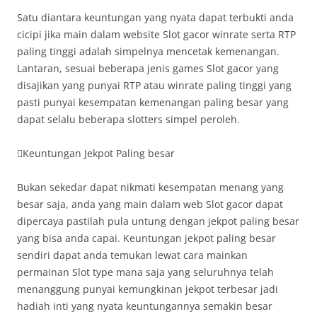
Satu diantara keuntungan yang nyata dapat terbukti anda
cicipi jika main dalam website Slot gacor winrate serta RTP
paling tinggi adalah simpelnya mencetak kemenangan.
Lantaran, sesuai beberapa jenis games Slot gacor yang
disajikan yang punyai RTP atau winrate paling tinggi yang
pasti punyai kesempatan kemenangan paling besar yang
dapat selalu beberapa slotters simpel peroleh.
Keuntungan Jekpot Paling besar
Bukan sekedar dapat nikmati kesempatan menang yang
besar saja, anda yang main dalam web Slot gacor dapat
dipercaya pastilah pula untung dengan jekpot paling besar
yang bisa anda capai. Keuntungan jekpot paling besar
sendiri dapat anda temukan lewat cara mainkan
permainan Slot type mana saja yang seluruhnya telah
menanggung punyai kemungkinan jekpot terbesar jadi
hadiah inti yang nyata keuntungannya semakin besar