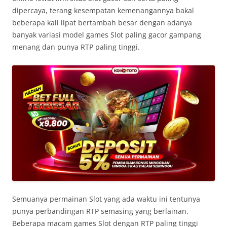
dipercaya, terang kesempatan kemenangannya bakal
beberapa kali lipat bertambah besar dengan adanya
banyak variasi model games Slot paling gacor gampang
menang dan punya RTP paling tinggi.
Semuanya permainan Slot yang ada waktu ini tentunya
punya perbandingan RTP semasing yang berlainan.
Beberapa macam games Slot dengan RTP paling tinggi