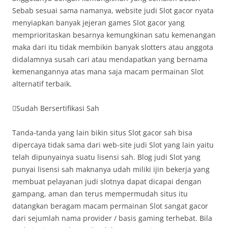
Sebab sesuai sama namanya, website judi Slot gacor nyata
menyiapkan banyak jejeran games Slot gacor yang
memprioritaskan besarnya kemungkinan satu kemenangan
maka dari itu tidak membikin banyak slotters atau anggota
didalamnya susah cari atau mendapatkan yang bernama
kemenangannya atas mana saja macam permainan Slot
alternatif terbaik.
Sudah Bersertifikasi Sah
Tanda-tanda yang lain bikin situs Slot gacor sah bisa
dipercaya tidak sama dari web-site judi Slot yang lain yaitu
telah dipunyainya suatu lisensi sah. Blog judi Slot yang
punyai lisensi sah maknanya udah miliki ijin bekerja yang
membuat pelayanan judi slotnya dapat dicapai dengan
gampang, aman dan terus mempermudah situs itu
datangkan beragam macam permainan Slot sangat gacor
dari sejumlah nama provider / basis gaming terhebat. Bila