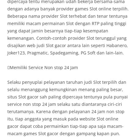
dipercaya tentu merupakan udah bekerja bersama-sama
dengan adanya banyak provider games Slot online terpilih.
Beberapa nama provider Slot terhebat dan tenar tentunya
memiliki macam permainan Slot dengan RTP paling tinggi
yang dapat jamin besarnya tiap-tiap kesempatan
kemenangan. Contoh-contoh provider Slot terunggul yang
disajikan web judi Slot gacor antara lain seperti Habanero,
Joker123, Pragmatic, Spadegaming, PG Soft dan lain-lain.
Memiliki Service Non stop 24 Jam
Selaku penyuplai pelayanan taruhan judi Slot terpilih dan
selalu menanggung kemungkinan menang paling besar,
situs Slot gacor sah paling dipercaya tentunya pula punyai
service non stop 24 jam selaku satu diantaranya ciri-ciri
terutamanya. Karena dengan pelayanan 24 jam non stop
itu, tiap anggota yang masuk pada website Slot online
gacor dapat coba permainkan tiap-tiap apa saja macam-
macam games Slot gacor dengan gampang kapan pun.