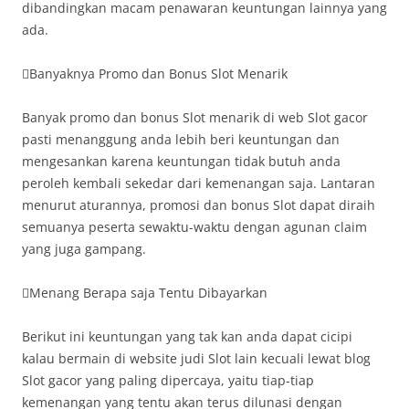
dibandingkan macam penawaran keuntungan lainnya yang
ada.
Banyaknya Promo dan Bonus Slot Menarik
Banyak promo dan bonus Slot menarik di web Slot gacor
pasti menanggung anda lebih beri keuntungan dan
mengesankan karena keuntungan tidak butuh anda
peroleh kembali sekedar dari kemenangan saja. Lantaran
menurut aturannya, promosi dan bonus Slot dapat diraih
semuanya peserta sewaktu-waktu dengan agunan claim
yang juga gampang.
Menang Berapa saja Tentu Dibayarkan
Berikut ini keuntungan yang tak kan anda dapat cicipi
kalau bermain di website judi Slot lain kecuali lewat blog
Slot gacor yang paling dipercaya, yaitu tiap-tiap
kemenangan yang tentu akan terus dilunasi dengan