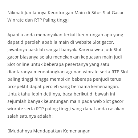
Nikmati Jumlahnya Keuntungan Main di Situs Slot Gacor
Winrate dan RTP Paling tinggi
Apabila anda menanyakan terkait keuntungan apa yang
dapat diperoleh apabila main di website Slot gacor,
jawabnya pastilah sangat banyak. Karena web judi Slot
gacor biasanya selalu menekankan kepuasan main judi
Slot online untuk beberapa pesertanya yang satu
diantaranya mendatangkan agunan winrate serta RTP Slot
paling tinggi hingga membikin beberapa penjudi terus
prospektif dapat peroleh yang bernama kemenangan.
Untuk tahu lebih detilnya, baca berikut di bawah ini
sejumlah banyak keuntungan main pada web Slot gacor
winrate serta RTP paling tinggi yang dapat anda rasakan
salah satunya adalah:
Mudahnya Mendapatkan Kemenangan