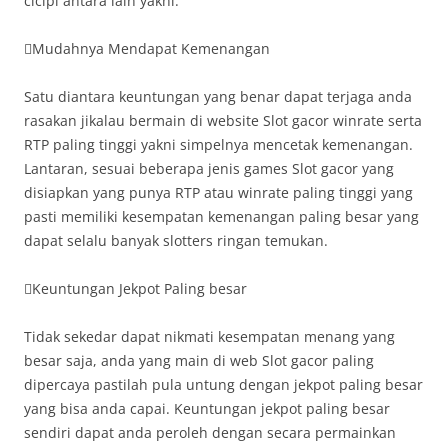
cicipi antara lain yakni:
Mudahnya Mendapat Kemenangan
Satu diantara keuntungan yang benar dapat terjaga anda
rasakan jikalau bermain di website Slot gacor winrate serta
RTP paling tinggi yakni simpelnya mencetak kemenangan.
Lantaran, sesuai beberapa jenis games Slot gacor yang
disiapkan yang punya RTP atau winrate paling tinggi yang
pasti memiliki kesempatan kemenangan paling besar yang
dapat selalu banyak slotters ringan temukan.
Keuntungan Jekpot Paling besar
Tidak sekedar dapat nikmati kesempatan menang yang
besar saja, anda yang main di web Slot gacor paling
dipercaya pastilah pula untung dengan jekpot paling besar
yang bisa anda capai. Keuntungan jekpot paling besar
sendiri dapat anda peroleh dengan secara permainkan