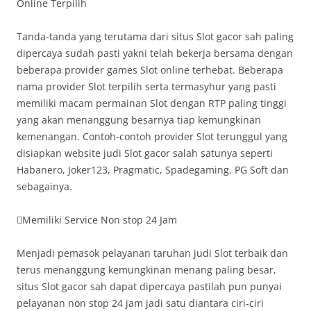
Online Terpilih
Tanda-tanda yang terutama dari situs Slot gacor sah paling
dipercaya sudah pasti yakni telah bekerja bersama dengan
beberapa provider games Slot online terhebat. Beberapa
nama provider Slot terpilih serta termasyhur yang pasti
memiliki macam permainan Slot dengan RTP paling tinggi
yang akan menanggung besarnya tiap kemungkinan
kemenangan. Contoh-contoh provider Slot terunggul yang
disiapkan website judi Slot gacor salah satunya seperti
Habanero, Joker123, Pragmatic, Spadegaming, PG Soft dan
sebagainya.
Memiliki Service Non stop 24 Jam
Menjadi pemasok pelayanan taruhan judi Slot terbaik dan
terus menanggung kemungkinan menang paling besar,
situs Slot gacor sah dapat dipercaya pastilah pun punyai
pelayanan non stop 24 jam jadi satu diantara ciri-ciri