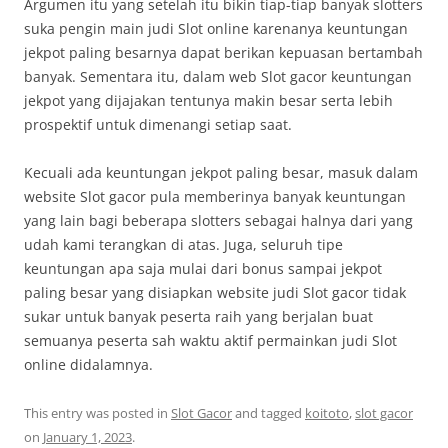
Argumen itu yang setelah itu bikin tiap-tiap banyak slotters
suka pengin main judi Slot online karenanya keuntungan
jekpot paling besarnya dapat berikan kepuasan bertambah
banyak. Sementara itu, dalam web Slot gacor keuntungan
jekpot yang dijajakan tentunya makin besar serta lebih
prospektif untuk dimenangi setiap saat.
Kecuali ada keuntungan jekpot paling besar, masuk dalam
website Slot gacor pula memberinya banyak keuntungan
yang lain bagi beberapa slotters sebagai halnya dari yang
udah kami terangkan di atas. Juga, seluruh tipe
keuntungan apa saja mulai dari bonus sampai jekpot
paling besar yang disiapkan website judi Slot gacor tidak
sukar untuk banyak peserta raih yang berjalan buat
semuanya peserta sah waktu aktif permainkan judi Slot
online didalamnya.
This entry was posted in
Slot Gacor
and tagged
koitoto
,
slot gacor
on
January 1, 2023
.