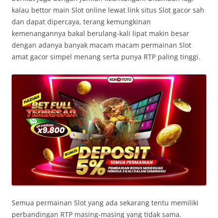
kalau bettor main Slot online lewat link situs Slot gacor sah
dan dapat dipercaya, terang kemungkinan
kemenangannya bakal berulang-kali lipat makin besar
dengan adanya banyak macam macam permainan Slot
amat gacor simpel menang serta punya RTP paling tinggi.
Semua permainan Slot yang ada sekarang tentu memiliki
perbandingan RTP masing-masing yang tidak sama.