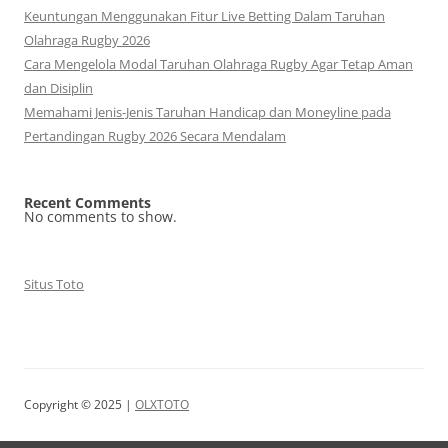
Keuntungan Menggunakan Fitur Live Betting Dalam Taruhan
Olahraga Rugby 2026
Cara Mengelola Modal Taruhan Olahraga Rugby Agar Tetap Aman
dan Disiplin
Memahami Jenis-Jenis Taruhan Handicap dan Moneyline pada
Pertandingan Rugby 2026 Secara Mendalam
Recent Comments
No comments to show.
Situs Toto
Copyright © 2025 |
OLXTOTO