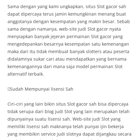
Sama dengan yang kami ungkapkan, situs Slot gacor sah
dapat dipercaya terus jamin kemungkinan menang buat
anggotanya dengan kesempatan yang makin besar. Sebab
sama dengan namanya, web-site judi Slot gacor nyata
menyiapkan banyak jejeran permainan Slot gacor yang
mengedepankan besarnya kesempatan satu kemenangan
maka dari itu tidak membuat banyak slotters atau peserta
didalamnya sukar cari atau mendapatkan yang bernama
kemenangannya dari mana saja model permainan Slot
alternatif terbaik.
Sudah Mempunyai lisensi Sah
Ciri-ciri yang lain bikin situs Slot gacor sah bisa dipercaya
tidak serupa dari blog judi Slot yang lain merupakan telah
dipunyainya suatu lisensi sah. Web-site judi Slot yang
memiliki lisensi sah maknanya telah punyai ijin bekerja
yang membikin service judi slotnya dapat dijangkau secara