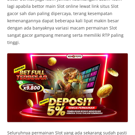
lagi apabila bettor main Slot online lewat link situs Slot
gacor sah dan paling dipercaya, terang kesempatan
kemenangannya dapat beberapa kali lipat makin besar
dengan ada banyaknya variasi macam permainan Slot
sangat gacor gampang menang serta memiliki RTP paling
tinggi.
Seluruhnya permainan Slot yang ada sekarang sudah pasti