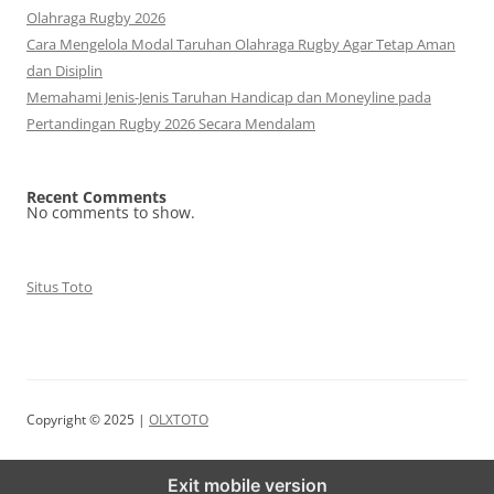
Olahraga Rugby 2026
Cara Mengelola Modal Taruhan Olahraga Rugby Agar Tetap Aman
dan Disiplin
Memahami Jenis-Jenis Taruhan Handicap dan Moneyline pada
Pertandingan Rugby 2026 Secara Mendalam
Recent Comments
No comments to show.
Situs Toto
Copyright © 2025 |
OLXTOTO
Exit mobile version