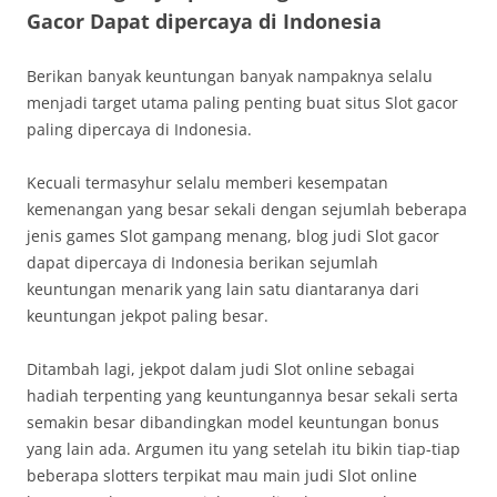
Gacor Dapat dipercaya di Indonesia
Berikan banyak keuntungan banyak nampaknya selalu
menjadi target utama paling penting buat situs Slot gacor
paling dipercaya di Indonesia.
Kecuali termasyhur selalu memberi kesempatan
kemenangan yang besar sekali dengan sejumlah beberapa
jenis games Slot gampang menang, blog judi Slot gacor
dapat dipercaya di Indonesia berikan sejumlah
keuntungan menarik yang lain satu diantaranya dari
keuntungan jekpot paling besar.
Ditambah lagi, jekpot dalam judi Slot online sebagai
hadiah terpenting yang keuntungannya besar sekali serta
semakin besar dibandingkan model keuntungan bonus
yang lain ada. Argumen itu yang setelah itu bikin tiap-tiap
beberapa slotters terpikat mau main judi Slot online