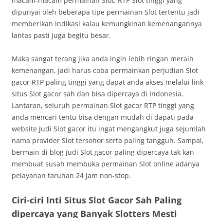
macam-macam permainan Slot. RTP Slot tinggi yang
dipunyai oleh beberapa tipe permainan Slot tertentu jadi
memberikan indikasi kalau kemungkinan kemenangannya
lantas pasti juga begitu besar.
Maka sangat terang jika anda ingin lebih ringan meraih
kemenangan, jadi harus coba permainkan perjudian Slot
gacor RTP paling tinggi yang dapat anda akses melalui link
situs Slot gacor sah dan bisa dipercaya di Indonesia.
Lantaran, seluruh permainan Slot gacor RTP tinggi yang
anda mencari tentu bisa dengan mudah di dapati pada
website judi Slot gacor itu ingat mengangkut juga sejumlah
nama provider Slot tersohor serta paling tangguh. Sampai,
bermain di blog judi Slot gacor paling dipercaya tak kan
membuat susah membuka permainan Slot online adanya
pelayanan taruhan 24 jam non-stop.
Ciri-ciri Inti Situs Slot Gacor Sah Paling
dipercaya yang Banyak Slotters Mesti