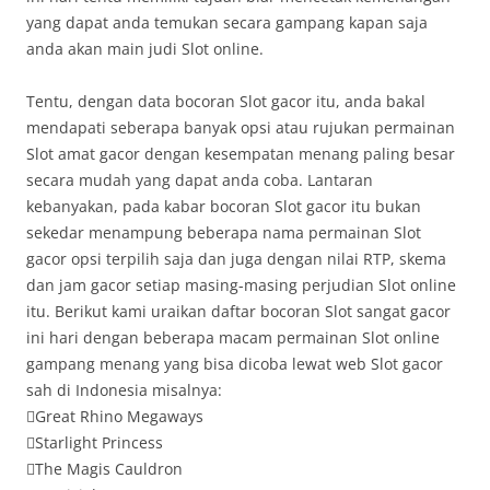
yang dapat anda temukan secara gampang kapan saja
anda akan main judi Slot online.
Tentu, dengan data bocoran Slot gacor itu, anda bakal
mendapati seberapa banyak opsi atau rujukan permainan
Slot amat gacor dengan kesempatan menang paling besar
secara mudah yang dapat anda coba. Lantaran
kebanyakan, pada kabar bocoran Slot gacor itu bukan
sekedar menampung beberapa nama permainan Slot
gacor opsi terpilih saja dan juga dengan nilai RTP, skema
dan jam gacor setiap masing-masing perjudian Slot online
itu. Berikut kami uraikan daftar bocoran Slot sangat gacor
ini hari dengan beberapa macam permainan Slot online
gampang menang yang bisa dicoba lewat web Slot gacor
sah di Indonesia misalnya:
Great Rhino Megaways
Starlight Princess
The Magis Cauldron