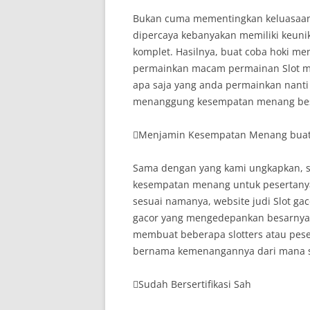
Bukan cuma mementingkan keluasaan m
dipercaya kebanyakan memiliki keunik
komplet. Hasilnya, buat coba hoki me
permainkan macam permainan Slot ma
apa saja yang anda permainkan nanti 
menanggung kesempatan menang besa
Menjamin Kesempatan Menang buat
Sama dengan yang kami ungkapkan, si
kesempatan menang untuk pesertany
sesuai namanya, website judi Slot ga
gacor yang mengedepankan besarnya
membuat beberapa slotters atau pes
bernama kemenangannya dari mana saj
Sudah Bersertifikasi Sah