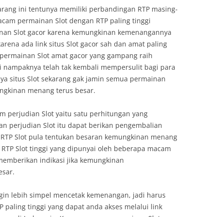
arang ini tentunya memiliki perbandingan RTP masing-
cam permainan Slot dengan RTP paling tinggi
inan Slot gacor karena kemungkinan kemenangannya
karena ada link situs Slot gacor sah dan amat paling
i permainan Slot amat gacor yang gampang raih
 nampaknya telah tak kembali mempersulit bagi para
nya situs Slot sekarang gak jamin semua permainan
ngkinan menang terus besar.
am perjudian Slot yaitu satu perhitungan yang
 perjudian Slot itu dapat berikan pengembalian
, RTP Slot pula tentukan besaran kemungkinan menang
RTP Slot tinggi yang dipunyai oleh beberapa macam
 memberikan indikasi jika kemungkinan
esar.
ngin lebih simpel mencetak kemenangan, jadi harus
 paling tinggi yang dapat anda akses melalui link