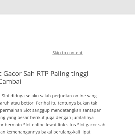
Skip to content
t Gacor Sah RTP Paling tinggi
 Cambai
, Slot diduga selaku salah perjudian online yang
ruh atau bettor. Perihal itu tentunya bukan tak
ya permainan Slot sanggup mendatangkan santapan
g yang besar berikut juga dengan jumlahnya
 bermain Slot online lewat link situs Slot gacor sah
tan kemenangannya bakal berulang-kali lipat