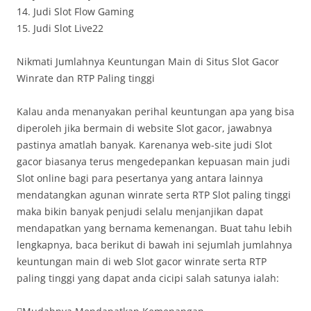
14. Judi Slot Flow Gaming
15. Judi Slot Live22
Nikmati Jumlahnya Keuntungan Main di Situs Slot Gacor
Winrate dan RTP Paling tinggi
Kalau anda menanyakan perihal keuntungan apa yang bisa
diperoleh jika bermain di website Slot gacor, jawabnya
pastinya amatlah banyak. Karenanya web-site judi Slot
gacor biasanya terus mengedepankan kepuasan main judi
Slot online bagi para pesertanya yang antara lainnya
mendatangkan agunan winrate serta RTP Slot paling tinggi
maka bikin banyak penjudi selalu menjanjikan dapat
mendapatkan yang bernama kemenangan. Buat tahu lebih
lengkapnya, baca berikut di bawah ini sejumlah jumlahnya
keuntungan main di web Slot gacor winrate serta RTP
paling tinggi yang dapat anda cicipi salah satunya ialah: