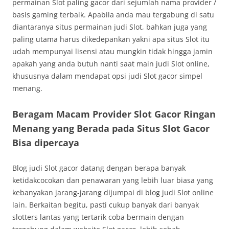
permainan Slot paling gacor dari sejumlah nama provider /
basis gaming terbaik. Apabila anda mau tergabung di satu
diantaranya situs permainan judi Slot, bahkan juga yang
paling utama harus dikedepankan yakni apa situs Slot itu
udah mempunyai lisensi atau mungkin tidak hingga jamin
apakah yang anda butuh nanti saat main judi Slot online,
khususnya dalam mendapat opsi judi Slot gacor simpel
menang.
Beragam Macam Provider Slot Gacor Ringan
Menang yang Berada pada Situs Slot Gacor
Bisa dipercaya
Blog judi Slot gacor datang dengan berapa banyak
ketidakcocokan dan penawaran yang lebih luar biasa yang
kebanyakan jarang-jarang dijumpai di blog judi Slot online
lain. Berkaitan begitu, pasti cukup banyak dari banyak
slotters lantas yang tertarik coba bermain dengan