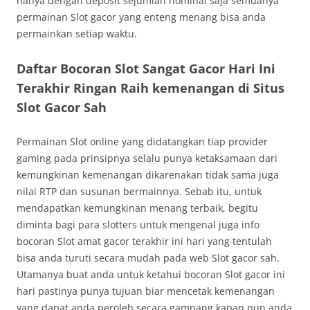
hanya dengan deposit sejumlah nominal saja semuanya
permainan Slot gacor yang enteng menang bisa anda
permainkan setiap waktu.
Daftar Bocoran Slot Sangat Gacor Hari Ini
Terakhir Ringan Raih kemenangan di Situs
Slot Gacor Sah
Permainan Slot online yang didatangkan tiap provider
gaming pada prinsipnya selalu punya ketaksamaan dari
kemungkinan kemenangan dikarenakan tidak sama juga
nilai RTP dan susunan bermainnya. Sebab itu, untuk
mendapatkan kemungkinan menang terbaik, begitu
diminta bagi para slotters untuk mengenal juga info
bocoran Slot amat gacor terakhir ini hari yang tentulah
bisa anda turuti secara mudah pada web Slot gacor sah.
Utamanya buat anda untuk ketahui bocoran Slot gacor ini
hari pastinya punya tujuan biar mencetak kemenangan
yang dapat anda peroleh secara gampang kapan pun anda