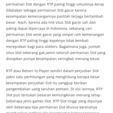
permainan Slot dengan RTP paling tinggi umumnya kerap
dikatakan sebagai permainan Slot gacor karena
kesempatan kemenangannya pastilah terjaga bertambah
besar. Nach, karena ada link situs Slot gacor sah dan
paling dapat dipercaya di Indonesia, sekarang cari
permainan Slot amat gacor yang simpel raih kemenangan
dengan RTP paling tinggi kayaknya tidak kembali
merepotkan bagi para slotters. Bagaimana juga, jumlah
situs Slot sekarang gak jamin seluruh permainan Slot yang
disiapkan punyai kesempatan seringkali menang besar.
RTP atau Return to Player sendiri dalam perjudian Slot
yakni satu perhitungan yang menghitung berapa besar
kesempatan perjudian Slot itu sanggup berikan
pengembalian uang taruhan pemain. Di sisi lainnya, RTP
Slot pun tentukan besaran kemungkinan menang setap
beberapa jenis games Slot. RTP Slot tinggi yang dipunyai
oleh beberapa tipe permainan Slot khusus karenanya