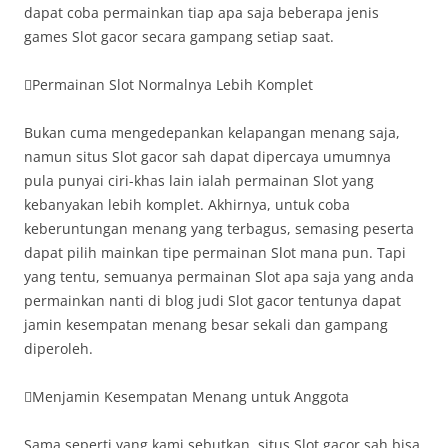
dapat coba permainkan tiap apa saja beberapa jenis
games Slot gacor secara gampang setiap saat.
Permainan Slot Normalnya Lebih Komplet
Bukan cuma mengedepankan kelapangan menang saja,
namun situs Slot gacor sah dapat dipercaya umumnya
pula punyai ciri-khas lain ialah permainan Slot yang
kebanyakan lebih komplet. Akhirnya, untuk coba
keberuntungan menang yang terbagus, semasing peserta
dapat pilih mainkan tipe permainan Slot mana pun. Tapi
yang tentu, semuanya permainan Slot apa saja yang anda
permainkan nanti di blog judi Slot gacor tentunya dapat
jamin kesempatan menang besar sekali dan gampang
diperoleh.
Menjamin Kesempatan Menang untuk Anggota
Sama seperti yang kami sebutkan, situs Slot gacor sah bisa