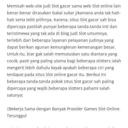
Memisah web-site judi Slot gacor sama web Slot online lain
benar-benar dirasakan bakal sukar jikamana anda tak hati-
hati serta teliti pilihnya. Karena, situs Slot gacor sah bisa
dipercaya pastilah punyai beberapa tanda-tanda inti dan
teristimewa yang tak ada di blog judi Slot umumnya,
terlebih dari beberapa layanan pelayanan judinya yang
dapat berikan agunan kemungkinan kemenangan besar.
Untuk itu, biar gak salah memutuskan satu diantara yang
cocok, pasti yang paling utama bagi beberapa slotters ialah
mengerti lebih dahulu kayak apakah beberapa ciri yang
terdapat pada situs Slot online gacor itu. Berikut ini
beberapa tanda-tanda pokok situs Slot gacor sah paling
dipercaya yang wajib beberapa slotters pahami salah
satunya:
Bekerja Sama dengan Banyak Provider Games Slot Online
Terunggul