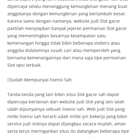
dipercaya selalu menanggung kemungkinan menang buat
anggotanya dengan kemungkinan yang bertambah besar.
Karena sama dengan namanya, website judi Slot gacor
pastilah menyiapkan banyak jejeran permainan Slot gacor
yang mementingkan besarnya kesempatan satu
kemenangan hingga tidak bikin beberapa slotters atau
anggota didalamnya susah cari atau memperoleh yang
bernama kemenangannya dari mana saja tipe permainan
Slot opsi terbaik.
Sudah Mempunyai lisensi Sah
Tanda-tanda yang lain bikin situs Slot gacor sah dapat
dipercaya berlainan dari website judi Slot yang lain ialah
udah dipunyainya sebuah lisensi sah. Web judi Slot yang
miliki lisensi sah berarti udah miliki ijin bekerja yang bikin
service judi slotnya dapat dijangkau secara mudah, aman
serta terus meringankan situs itu datangkan beberapa tipe