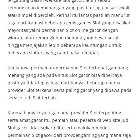
tergabung dalam website Slot gacor, lebih sebab
kemungkinan kemenangan yang pasti terjaga besar sekali
atau simpel diperoleh. Perihal itu lantas pastilah menurut
juga dari formasi beberapa jenis games Slot yang disajikan
mayoritas yakni permainan Slot online gacor dengan
winrate atau kemungkinan menang yang besar sekali
hingga menjajakan lebih beberapa keuntungan untuk
beberapa slotters yang nanti bakal didapat.
Jumlahnya permainan-permainan Slot terhebat gampang
menang yang ada pada situs Slot gacor bisa dipercaya
pastinya tidak lepas juga dari banyak beberapa nama
provider Slot terkenal serta paling gacor yang dibawa pada
service judi Slot terbaik.
Karena banyaknya juga nama provider Slot terpenting
serta amat gacor itu, pemain atau peserta di web-site judi
Slot gacor tidak sukar pilih serta mainkan model
permainan Slot gacor dari provder gaming yang mana saja