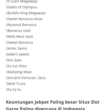
5 Lions Megaways
Gates of Olympus
Bufallo King Megaways
Sweet Bonanza Xmas
Pyramid Bonanza
Bonanza Gold
Wild West Gold
Sweet Bonanza
Aztec Gems
Joker’s Jewels
Koi Gate
Fa Cai Shen
Mahjong Ways
Ancient Fortunes: Zeus
Wild Truck
Fa Fa Fa
Keuntungan Jekpot Paling besar Situs Slot
Gacor Paling dipercaya di Indonesia