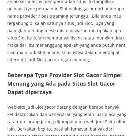
aman serta terus mempermudah situs itu tampilkan
pelbagai type permainan Slot paling gacor dari beberapa
nama provider / basis gaming terunggul. Bila anda mau
tergabung di salah satunya situs judi Slot, juga yang
palinglah penting mesti diistemewakan merupakan apa
situs Slot itu telah mempunyai lisensi atau mungkin tidak
maka dari itu menanggung apakah yang anda butuh nanti
saat main judi Slot online, khususnya dalam mendapat
alternatif judi Slot gacor ringan menang.
Beberapa Type Provider Slot Gacor Simpel
Menang yang Ada pada Situs Slot Gacor
Dapat dipercaya
Web-site judi Slot gacor datang dengan berapa banyak
ketidakcocokan dan penawaran yang lebih luar biasa yang
rata-rata jarang-jarang dijumpai pada web judi Slot online
lain. Berkaitan begitu, pastilah lumayan banyak dari