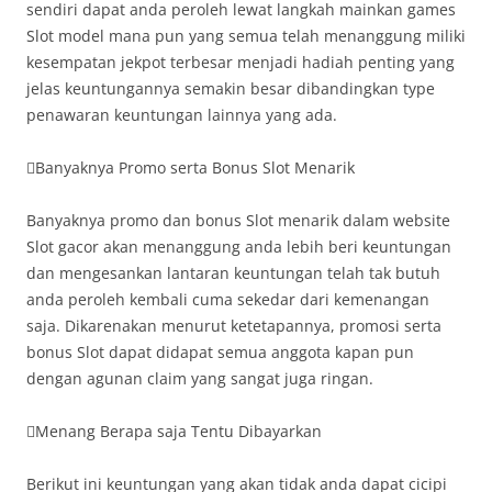
sendiri dapat anda peroleh lewat langkah mainkan games
Slot model mana pun yang semua telah menanggung miliki
kesempatan jekpot terbesar menjadi hadiah penting yang
jelas keuntungannya semakin besar dibandingkan type
penawaran keuntungan lainnya yang ada.
Banyaknya Promo serta Bonus Slot Menarik
Banyaknya promo dan bonus Slot menarik dalam website
Slot gacor akan menanggung anda lebih beri keuntungan
dan mengesankan lantaran keuntungan telah tak butuh
anda peroleh kembali cuma sekedar dari kemenangan
saja. Dikarenakan menurut ketetapannya, promosi serta
bonus Slot dapat didapat semua anggota kapan pun
dengan agunan claim yang sangat juga ringan.
Menang Berapa saja Tentu Dibayarkan
Berikut ini keuntungan yang akan tidak anda dapat cicipi