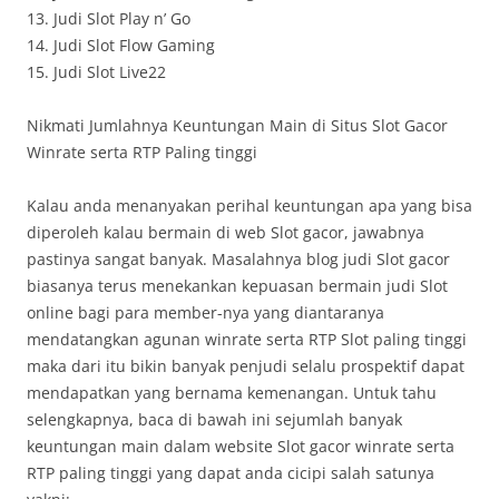
13. Judi Slot Play n’ Go
14. Judi Slot Flow Gaming
15. Judi Slot Live22
Nikmati Jumlahnya Keuntungan Main di Situs Slot Gacor
Winrate serta RTP Paling tinggi
Kalau anda menanyakan perihal keuntungan apa yang bisa
diperoleh kalau bermain di web Slot gacor, jawabnya
pastinya sangat banyak. Masalahnya blog judi Slot gacor
biasanya terus menekankan kepuasan bermain judi Slot
online bagi para member-nya yang diantaranya
mendatangkan agunan winrate serta RTP Slot paling tinggi
maka dari itu bikin banyak penjudi selalu prospektif dapat
mendapatkan yang bernama kemenangan. Untuk tahu
selengkapnya, baca di bawah ini sejumlah banyak
keuntungan main dalam website Slot gacor winrate serta
RTP paling tinggi yang dapat anda cicipi salah satunya