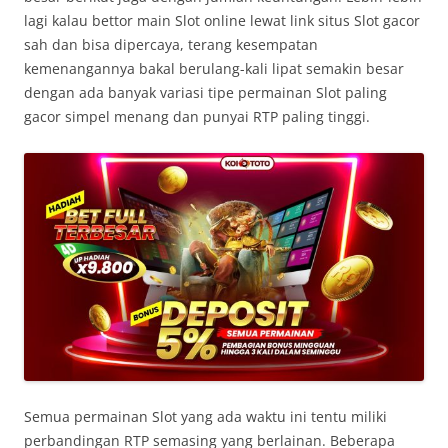
lagi kalau bettor main Slot online lewat link situs Slot gacor
sah dan bisa dipercaya, terang kesempatan
kemenangannya bakal berulang-kali lipat semakin besar
dengan ada banyak variasi tipe permainan Slot paling
gacor simpel menang dan punyai RTP paling tinggi.
Semua permainan Slot yang ada waktu ini tentu miliki
perbandingan RTP semasing yang berlainan. Beberapa