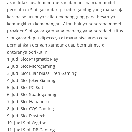
akan tidak susah memutuskan dan permainkan model
permainan Slot gacor dari provder gaming yang mana saja
karena seluruhnya sellau menanggung pada besarnya
kemungkinan kemenangan. Akan halnya beberapa model
provider Slot gacor gampang menang yang berada di situs
Slot gacor dapat dipercaya di mana bisa anda coba
permainkan dengan gampang tiap bermainnya di
antaranya berikut ini:
1. Judi Slot Pragmatic Play
2. Judi Slot Microgaming
3. Judi Slot Luar biasa Tren Gaming
4. Judi Slot Joker Gaming
5. Judi Slot PG Soft
6. Judi Slot Spadegaming
7. Judi Slot Habanero
8. Judi Slot CQ9 Gaming
9. Judi Slot Playtech
10. Judi Slot Yggdrasil
11. Judi Slot JDB Gaming