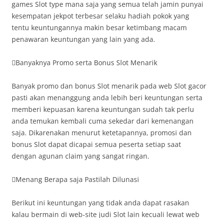
games Slot type mana saja yang semua telah jamin punyai
kesempatan jekpot terbesar selaku hadiah pokok yang
tentu keuntungannya makin besar ketimbang macam
penawaran keuntungan yang lain yang ada.
Banyaknya Promo serta Bonus Slot Menarik
Banyak promo dan bonus Slot menarik pada web Slot gacor
pasti akan menanggung anda lebih beri keuntungan serta
memberi kepuasan karena keuntungan sudah tak perlu
anda temukan kembali cuma sekedar dari kemenangan
saja. Dikarenakan menurut ketetapannya, promosi dan
bonus Slot dapat dicapai semua peserta setiap saat
dengan agunan claim yang sangat ringan.
Menang Berapa saja Pastilah Dilunasi
Berikut ini keuntungan yang tidak anda dapat rasakan
kalau bermain di web-site judi Slot lain kecuali lewat web