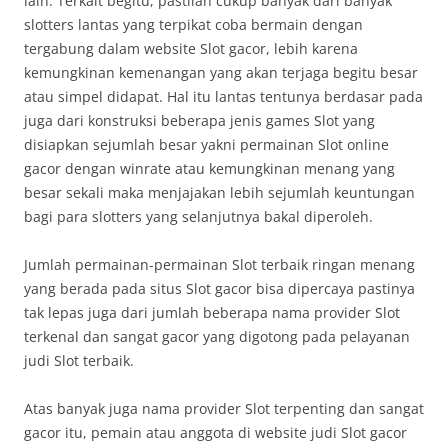
lain. Terkait begitu, pastilah cukup banyak dari banyak
slotters lantas yang terpikat coba bermain dengan
tergabung dalam website Slot gacor, lebih karena
kemungkinan kemenangan yang akan terjaga begitu besar
atau simpel didapat. Hal itu lantas tentunya berdasar pada
juga dari konstruksi beberapa jenis games Slot yang
disiapkan sejumlah besar yakni permainan Slot online
gacor dengan winrate atau kemungkinan menang yang
besar sekali maka menjajakan lebih sejumlah keuntungan
bagi para slotters yang selanjutnya bakal diperoleh.
Jumlah permainan-permainan Slot terbaik ringan menang
yang berada pada situs Slot gacor bisa dipercaya pastinya
tak lepas juga dari jumlah beberapa nama provider Slot
terkenal dan sangat gacor yang digotong pada pelayanan
judi Slot terbaik.
Atas banyak juga nama provider Slot terpenting dan sangat
gacor itu, pemain atau anggota di website judi Slot gacor