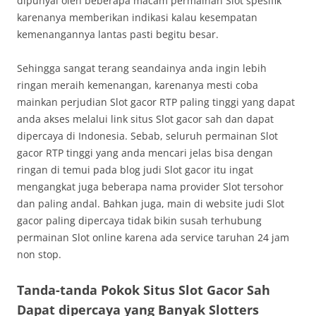
dipunyai oleh beberapa macam permainan Slot spesifik
karenanya memberikan indikasi kalau kesempatan
kemenangannya lantas pasti begitu besar.
Sehingga sangat terang seandainya anda ingin lebih
ringan meraih kemenangan, karenanya mesti coba
mainkan perjudian Slot gacor RTP paling tinggi yang dapat
anda akses melalui link situs Slot gacor sah dan dapat
dipercaya di Indonesia. Sebab, seluruh permainan Slot
gacor RTP tinggi yang anda mencari jelas bisa dengan
ringan di temui pada blog judi Slot gacor itu ingat
mengangkat juga beberapa nama provider Slot tersohor
dan paling andal. Bahkan juga, main di website judi Slot
gacor paling dipercaya tidak bikin susah terhubung
permainan Slot online karena ada service taruhan 24 jam
non stop.
Tanda-tanda Pokok Situs Slot Gacor Sah
Dapat dipercaya yang Banyak Slotters