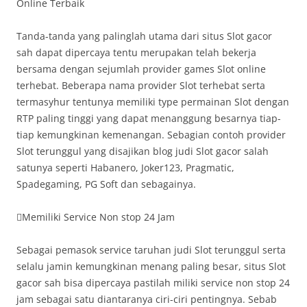
Online Terbaik
Tanda-tanda yang palinglah utama dari situs Slot gacor
sah dapat dipercaya tentu merupakan telah bekerja
bersama dengan sejumlah provider games Slot online
terhebat. Beberapa nama provider Slot terhebat serta
termasyhur tentunya memiliki type permainan Slot dengan
RTP paling tinggi yang dapat menanggung besarnya tiap-
tiap kemungkinan kemenangan. Sebagian contoh provider
Slot terunggul yang disajikan blog judi Slot gacor salah
satunya seperti Habanero, Joker123, Pragmatic,
Spadegaming, PG Soft dan sebagainya.
Memiliki Service Non stop 24 Jam
Sebagai pemasok service taruhan judi Slot terunggul serta
selalu jamin kemungkinan menang paling besar, situs Slot
gacor sah bisa dipercaya pastilah miliki service non stop 24
jam sebagai satu diantaranya ciri-ciri pentingnya. Sebab