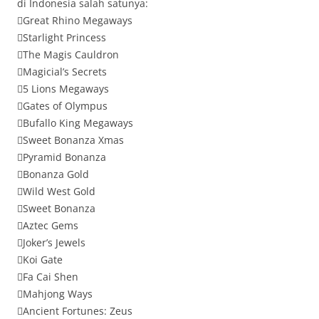
di Indonesia salah satunya:
Great Rhino Megaways
Starlight Princess
The Magis Cauldron
Magicial’s Secrets
5 Lions Megaways
Gates of Olympus
Bufallo King Megaways
Sweet Bonanza Xmas
Pyramid Bonanza
Bonanza Gold
Wild West Gold
Sweet Bonanza
Aztec Gems
Joker’s Jewels
Koi Gate
Fa Cai Shen
Mahjong Ways
Ancient Fortunes: Zeus