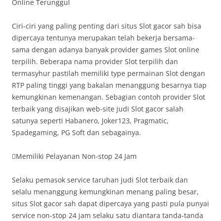
Online Terunggul
Ciri-ciri yang paling penting dari situs Slot gacor sah bisa
dipercaya tentunya merupakan telah bekerja bersama-
sama dengan adanya banyak provider games Slot online
terpilih. Beberapa nama provider Slot terpilih dan
termasyhur pastilah memiliki type permainan Slot dengan
RTP paling tinggi yang bakalan menanggung besarnya tiap
kemungkinan kemenangan. Sebagian contoh provider Slot
terbaik yang disajikan web-site judi Slot gacor salah
satunya seperti Habanero, Joker123, Pragmatic,
Spadegaming, PG Soft dan sebagainya.
Memiliki Pelayanan Non-stop 24 Jam
Selaku pemasok service taruhan judi Slot terbaik dan
selalu menanggung kemungkinan menang paling besar,
situs Slot gacor sah dapat dipercaya yang pasti pula punyai
service non-stop 24 jam selaku satu diantara tanda-tanda