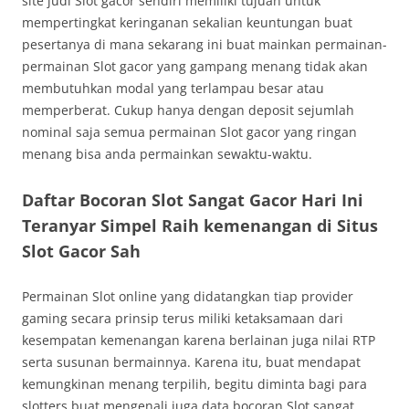
site judi Slot gacor sendiri memiliki tujuan untuk
mempertingkat keringanan sekalian keuntungan buat
pesertanya di mana sekarang ini buat mainkan permainan-
permainan Slot gacor yang gampang menang tidak akan
membutuhkan modal yang terlampau besar atau
memperberat. Cukup hanya dengan deposit sejumlah
nominal saja semua permainan Slot gacor yang ringan
menang bisa anda permainkan sewaktu-waktu.
Daftar Bocoran Slot Sangat Gacor Hari Ini
Teranyar Simpel Raih kemenangan di Situs
Slot Gacor Sah
Permainan Slot online yang didatangkan tiap provider
gaming secara prinsip terus miliki ketaksamaan dari
kesempatan kemenangan karena berlainan juga nilai RTP
serta susunan bermainnya. Karena itu, buat mendapat
kemungkinan menang terpilih, begitu diminta bagi para
slotters buat mengenali juga data bocoran Slot sangat