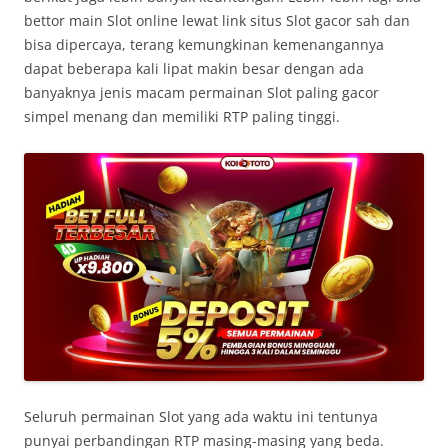
bettor main Slot online lewat link situs Slot gacor sah dan
bisa dipercaya, terang kemungkinan kemenangannya
dapat beberapa kali lipat makin besar dengan ada
banyaknya jenis macam permainan Slot paling gacor
simpel menang dan memiliki RTP paling tinggi.
Seluruh permainan Slot yang ada waktu ini tentunya
punyai perbandingan RTP masing-masing yang beda.