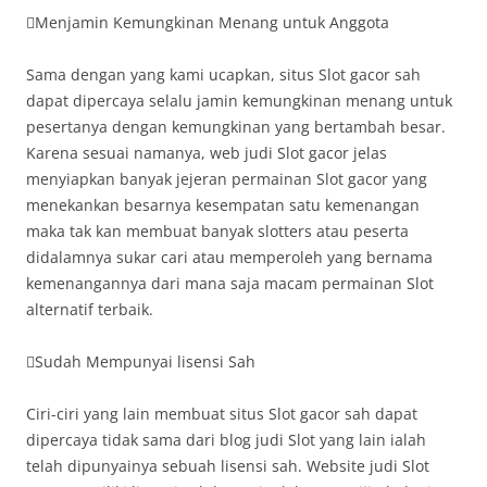
Menjamin Kemungkinan Menang untuk Anggota
Sama dengan yang kami ucapkan, situs Slot gacor sah
dapat dipercaya selalu jamin kemungkinan menang untuk
pesertanya dengan kemungkinan yang bertambah besar.
Karena sesuai namanya, web judi Slot gacor jelas
menyiapkan banyak jejeran permainan Slot gacor yang
menekankan besarnya kesempatan satu kemenangan
maka tak kan membuat banyak slotters atau peserta
didalamnya sukar cari atau memperoleh yang bernama
kemenangannya dari mana saja macam permainan Slot
alternatif terbaik.
Sudah Mempunyai lisensi Sah
Ciri-ciri yang lain membuat situs Slot gacor sah dapat
dipercaya tidak sama dari blog judi Slot yang lain ialah
telah dipunyainya sebuah lisensi sah. Website judi Slot