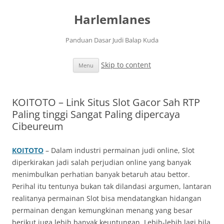
Harlemlanes
Panduan Dasar Judi Balap Kuda
Skip to content
Menu
KOITOTO – Link Situs Slot Gacor Sah RTP
Paling tinggi Sangat Paling dipercaya
Cibeureum
KOITOTO
– Dalam industri permainan judi online, Slot
diperkirakan jadi salah perjudian online yang banyak
menimbulkan perhatian banyak betaruh atau bettor.
Perihal itu tentunya bukan tak dilandasi argumen, lantaran
realitanya permainan Slot bisa mendatangkan hidangan
permainan dengan kemungkinan menang yang besar
berikut juga lebih banyak keuntungan. Lebih-lebih lagi bila