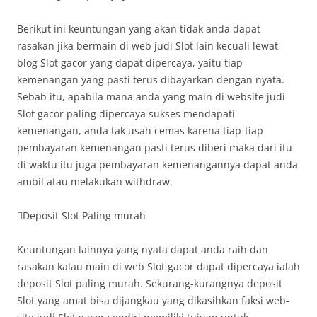
Berikut ini keuntungan yang akan tidak anda dapat
rasakan jika bermain di web judi Slot lain kecuali lewat
blog Slot gacor yang dapat dipercaya, yaitu tiap
kemenangan yang pasti terus dibayarkan dengan nyata.
Sebab itu, apabila mana anda yang main di website judi
Slot gacor paling dipercaya sukses mendapati
kemenangan, anda tak usah cemas karena tiap-tiap
pembayaran kemenangan pasti terus diberi maka dari itu
di waktu itu juga pembayaran kemenangannya dapat anda
ambil atau melakukan withdraw.
Deposit Slot Paling murah
Keuntungan lainnya yang nyata dapat anda raih dan
rasakan kalau main di web Slot gacor dapat dipercaya ialah
deposit Slot paling murah. Sekurang-kurangnya deposit
Slot yang amat bisa dijangkau yang dikasihkan faksi web-