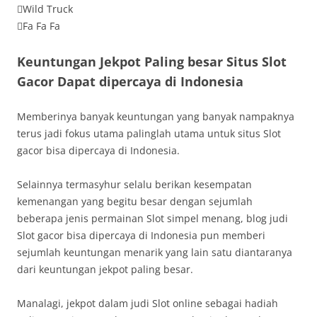
Wild Truck
Fa Fa Fa
Keuntungan Jekpot Paling besar Situs Slot
Gacor Dapat dipercaya di Indonesia
Memberinya banyak keuntungan yang banyak nampaknya
terus jadi fokus utama palinglah utama untuk situs Slot
gacor bisa dipercaya di Indonesia.
Selainnya termasyhur selalu berikan kesempatan
kemenangan yang begitu besar dengan sejumlah
beberapa jenis permainan Slot simpel menang, blog judi
Slot gacor bisa dipercaya di Indonesia pun memberi
sejumlah keuntungan menarik yang lain satu diantaranya
dari keuntungan jekpot paling besar.
Manalagi, jekpot dalam judi Slot online sebagai hadiah