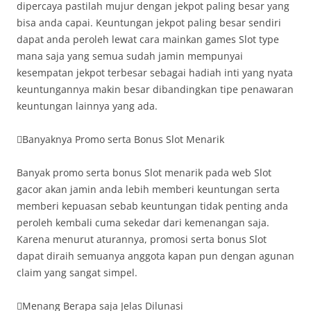
dipercaya pastilah mujur dengan jekpot paling besar yang
bisa anda capai. Keuntungan jekpot paling besar sendiri
dapat anda peroleh lewat cara mainkan games Slot type
mana saja yang semua sudah jamin mempunyai
kesempatan jekpot terbesar sebagai hadiah inti yang nyata
keuntungannya makin besar dibandingkan tipe penawaran
keuntungan lainnya yang ada.
Banyaknya Promo serta Bonus Slot Menarik
Banyak promo serta bonus Slot menarik pada web Slot
gacor akan jamin anda lebih memberi keuntungan serta
memberi kepuasan sebab keuntungan tidak penting anda
peroleh kembali cuma sekedar dari kemenangan saja.
Karena menurut aturannya, promosi serta bonus Slot
dapat diraih semuanya anggota kapan pun dengan agunan
claim yang sangat simpel.
Menang Berapa saja Jelas Dilunasi