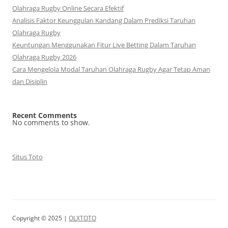
Olahraga Rugby Online Secara Efektif
Analisis Faktor Keunggulan Kandang Dalam Prediksi Taruhan
Olahraga Rugby
Keuntungan Menggunakan Fitur Live Betting Dalam Taruhan
Olahraga Rugby 2026
Cara Mengelola Modal Taruhan Olahraga Rugby Agar Tetap Aman
dan Disiplin
Recent Comments
No comments to show.
Situs Toto
Copyright © 2025 |
OLXTOTO