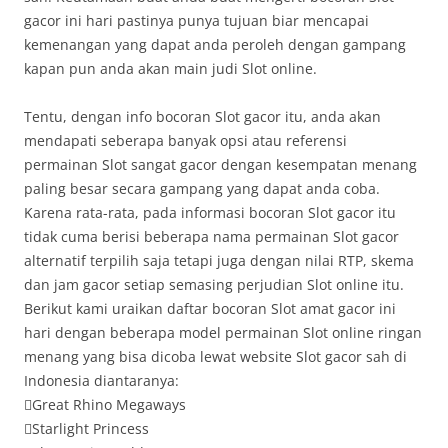
gacor ini hari pastinya punya tujuan biar mencapai
kemenangan yang dapat anda peroleh dengan gampang
kapan pun anda akan main judi Slot online.
Tentu, dengan info bocoran Slot gacor itu, anda akan
mendapati seberapa banyak opsi atau referensi
permainan Slot sangat gacor dengan kesempatan menang
paling besar secara gampang yang dapat anda coba.
Karena rata-rata, pada informasi bocoran Slot gacor itu
tidak cuma berisi beberapa nama permainan Slot gacor
alternatif terpilih saja tetapi juga dengan nilai RTP, skema
dan jam gacor setiap semasing perjudian Slot online itu.
Berikut kami uraikan daftar bocoran Slot amat gacor ini
hari dengan beberapa model permainan Slot online ringan
menang yang bisa dicoba lewat website Slot gacor sah di
Indonesia diantaranya:
Great Rhino Megaways
Starlight Princess