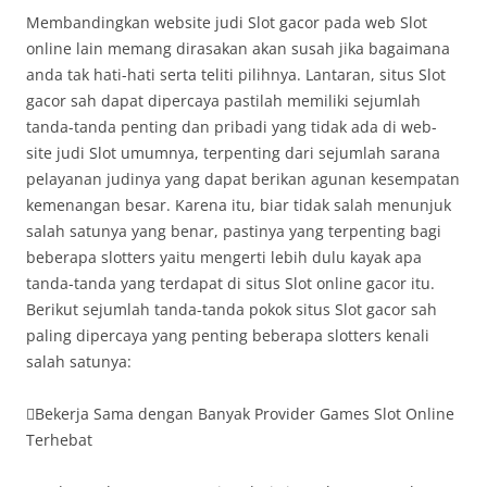
Membandingkan website judi Slot gacor pada web Slot
online lain memang dirasakan akan susah jika bagaimana
anda tak hati-hati serta teliti pilihnya. Lantaran, situs Slot
gacor sah dapat dipercaya pastilah memiliki sejumlah
tanda-tanda penting dan pribadi yang tidak ada di web-
site judi Slot umumnya, terpenting dari sejumlah sarana
pelayanan judinya yang dapat berikan agunan kesempatan
kemenangan besar. Karena itu, biar tidak salah menunjuk
salah satunya yang benar, pastinya yang terpenting bagi
beberapa slotters yaitu mengerti lebih dulu kayak apa
tanda-tanda yang terdapat di situs Slot online gacor itu.
Berikut sejumlah tanda-tanda pokok situs Slot gacor sah
paling dipercaya yang penting beberapa slotters kenali
salah satunya:
Bekerja Sama dengan Banyak Provider Games Slot Online
Terhebat