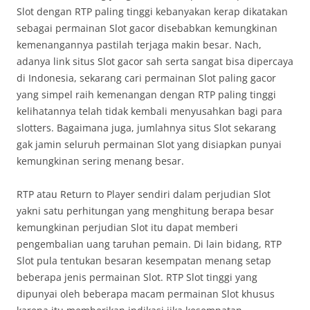
Slot dengan RTP paling tinggi kebanyakan kerap dikatakan
sebagai permainan Slot gacor disebabkan kemungkinan
kemenangannya pastilah terjaga makin besar. Nach,
adanya link situs Slot gacor sah serta sangat bisa dipercaya
di Indonesia, sekarang cari permainan Slot paling gacor
yang simpel raih kemenangan dengan RTP paling tinggi
kelihatannya telah tidak kembali menyusahkan bagi para
slotters. Bagaimana juga, jumlahnya situs Slot sekarang
gak jamin seluruh permainan Slot yang disiapkan punyai
kemungkinan sering menang besar.
RTP atau Return to Player sendiri dalam perjudian Slot
yakni satu perhitungan yang menghitung berapa besar
kemungkinan perjudian Slot itu dapat memberi
pengembalian uang taruhan pemain. Di lain bidang, RTP
Slot pula tentukan besaran kesempatan menang setap
beberapa jenis permainan Slot. RTP Slot tinggi yang
dipunyai oleh beberapa macam permainan Slot khusus