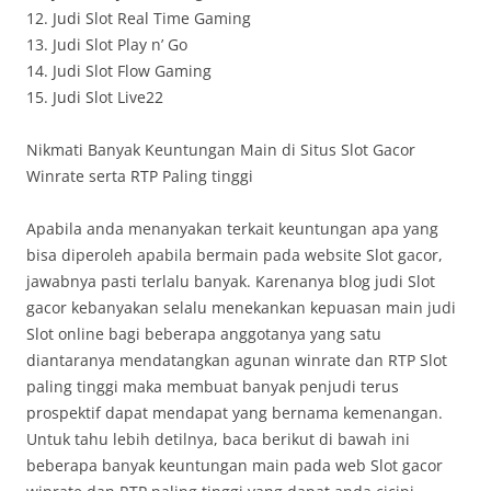
12. Judi Slot Real Time Gaming
13. Judi Slot Play n’ Go
14. Judi Slot Flow Gaming
15. Judi Slot Live22
Nikmati Banyak Keuntungan Main di Situs Slot Gacor
Winrate serta RTP Paling tinggi
Apabila anda menanyakan terkait keuntungan apa yang
bisa diperoleh apabila bermain pada website Slot gacor,
jawabnya pasti terlalu banyak. Karenanya blog judi Slot
gacor kebanyakan selalu menekankan kepuasan main judi
Slot online bagi beberapa anggotanya yang satu
diantaranya mendatangkan agunan winrate dan RTP Slot
paling tinggi maka membuat banyak penjudi terus
prospektif dapat mendapat yang bernama kemenangan.
Untuk tahu lebih detilnya, baca berikut di bawah ini
beberapa banyak keuntungan main pada web Slot gacor