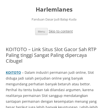
Harlemlanes
Panduan Dasar Judi Balap Kuda
Skip to content
Menu
KOITOTO – Link Situs Slot Gacor Sah RTP
Paling tinggi Sangat Paling dipercaya
Cibugel
KOITOTO
– Dalam industri permainan judi online, Slot
diduga jadi salah perjudian online yang banyak
mengundang perhatian banyak betaruh atau bettor.
Perihal itu tentu bukan tak dilandasi argumen, karena
realitanya permainan Slot sanggup mendatangkan
santapan permainan dengan kesempatan menang yang
besar berikut juga lebih banyak keuntungan. Lebih-lebih