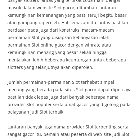
banyak slotters lantas yang terpikat coba main dengan
masuk dalam website Slot gacor, ditambah lantaran
kemungkinan kemenangan yang pasti teruji begitu besar
atau gampang diperoleh. Hal semacam itu lantas pastilah
berdasar pada juga dari konstruksi macam-macam
permainan Slot yang disiapkan kebanyakan ialah
permainan Slot online gacor dengan winrate atau
kemungkinan menang yang besar sekali hingga
menjajakan lebih beberapa keuntungan untuk beberapa
slotters yang selanjutnya akan diperoleh.
Jumlah permainan-permainan Slot terhebat simpel
menang yang berada pada situs Slot gacor dapat dipercaya
pastilah tidak lepas juga dari banyak beberapa nama
provider Slot populer serta amat gacor yang digotong pada
pelayanan judi Slot terbaik.
Lantaran banyak juga nama provider Slot terpenting serta
sangat gacor itu, pemain atau peserta di web-site judi Slot