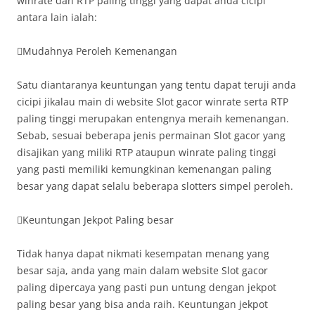
winrate dan RTP paling tinggi yang dapat anda cicipi
antara lain ialah:
Mudahnya Peroleh Kemenangan
Satu diantaranya keuntungan yang tentu dapat teruji anda
cicipi jikalau main di website Slot gacor winrate serta RTP
paling tinggi merupakan entengnya meraih kemenangan.
Sebab, sesuai beberapa jenis permainan Slot gacor yang
disajikan yang miliki RTP ataupun winrate paling tinggi
yang pasti memiliki kemungkinan kemenangan paling
besar yang dapat selalu beberapa slotters simpel peroleh.
Keuntungan Jekpot Paling besar
Tidak hanya dapat nikmati kesempatan menang yang
besar saja, anda yang main dalam website Slot gacor
paling dipercaya yang pasti pun untung dengan jekpot
paling besar yang bisa anda raih. Keuntungan jekpot