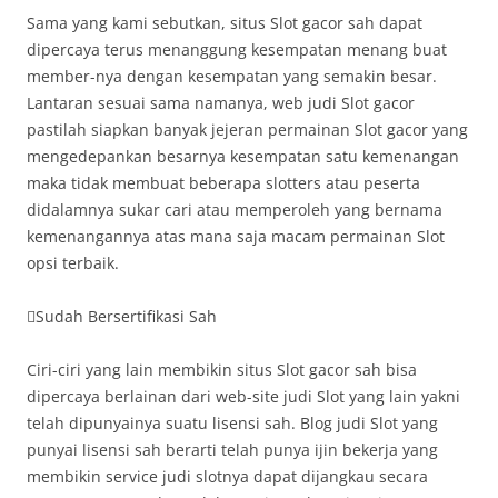
Sama yang kami sebutkan, situs Slot gacor sah dapat
dipercaya terus menanggung kesempatan menang buat
member-nya dengan kesempatan yang semakin besar.
Lantaran sesuai sama namanya, web judi Slot gacor
pastilah siapkan banyak jejeran permainan Slot gacor yang
mengedepankan besarnya kesempatan satu kemenangan
maka tidak membuat beberapa slotters atau peserta
didalamnya sukar cari atau memperoleh yang bernama
kemenangannya atas mana saja macam permainan Slot
opsi terbaik.
Sudah Bersertifikasi Sah
Ciri-ciri yang lain membikin situs Slot gacor sah bisa
dipercaya berlainan dari web-site judi Slot yang lain yakni
telah dipunyainya suatu lisensi sah. Blog judi Slot yang
punyai lisensi sah berarti telah punya ijin bekerja yang
membikin service judi slotnya dapat dijangkau secara