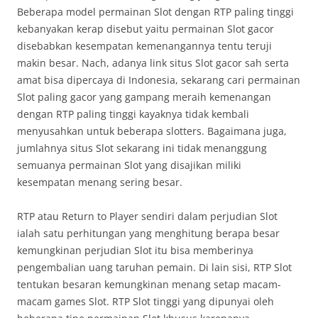
Beberapa model permainan Slot dengan RTP paling tinggi
kebanyakan kerap disebut yaitu permainan Slot gacor
disebabkan kesempatan kemenangannya tentu teruji
makin besar. Nach, adanya link situs Slot gacor sah serta
amat bisa dipercaya di Indonesia, sekarang cari permainan
Slot paling gacor yang gampang meraih kemenangan
dengan RTP paling tinggi kayaknya tidak kembali
menyusahkan untuk beberapa slotters. Bagaimana juga,
jumlahnya situs Slot sekarang ini tidak menanggung
semuanya permainan Slot yang disajikan miliki
kesempatan menang sering besar.
RTP atau Return to Player sendiri dalam perjudian Slot
ialah satu perhitungan yang menghitung berapa besar
kemungkinan perjudian Slot itu bisa memberinya
pengembalian uang taruhan pemain. Di lain sisi, RTP Slot
tentukan besaran kemungkinan menang setap macam-
macam games Slot. RTP Slot tinggi yang dipunyai oleh