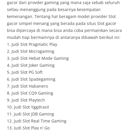
gacor dari provder gaming yang mana saja sebab seluruh
sellau menanggung pada besarnya kesempatan
kemenangan. Tentang hal beragam model provider Slot
gacor simpel menang yang berada pada situs Slot gacor
bisa dipercaya di mana bisa anda coba permainkan secara
mudah tiap bermainnya di antaranya dibawah berikut ini:
1. Judi Slot Pragmatic Play
2. Judi Slot Microgaming
3. Judi Slot Hebat Mode Gaming
4. Judi Slot Joker Gaming
5. Judi Slot PG Soft
6. Judi Slot Spadegaming
7. Judi Slot Habanero
8. Judi Slot CQ9 Gaming
9. Judi Slot Playtech
10. Judi Slot Yggdrasil
11. Judi Slot JDB Gaming
12. Judi Slot Real Time Gaming
13. Judi Slot Play n’ Go