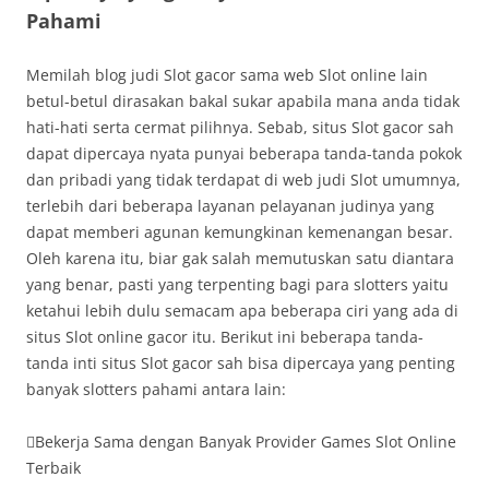
Pahami
Memilah blog judi Slot gacor sama web Slot online lain
betul-betul dirasakan bakal sukar apabila mana anda tidak
hati-hati serta cermat pilihnya. Sebab, situs Slot gacor sah
dapat dipercaya nyata punyai beberapa tanda-tanda pokok
dan pribadi yang tidak terdapat di web judi Slot umumnya,
terlebih dari beberapa layanan pelayanan judinya yang
dapat memberi agunan kemungkinan kemenangan besar.
Oleh karena itu, biar gak salah memutuskan satu diantara
yang benar, pasti yang terpenting bagi para slotters yaitu
ketahui lebih dulu semacam apa beberapa ciri yang ada di
situs Slot online gacor itu. Berikut ini beberapa tanda-
tanda inti situs Slot gacor sah bisa dipercaya yang penting
banyak slotters pahami antara lain:
Bekerja Sama dengan Banyak Provider Games Slot Online
Terbaik