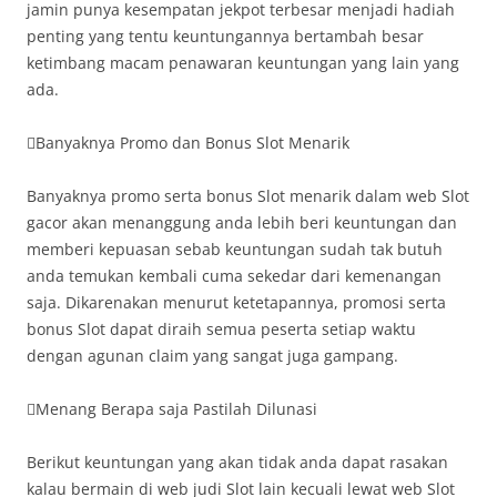
jamin punya kesempatan jekpot terbesar menjadi hadiah
penting yang tentu keuntungannya bertambah besar
ketimbang macam penawaran keuntungan yang lain yang
ada.
Banyaknya Promo dan Bonus Slot Menarik
Banyaknya promo serta bonus Slot menarik dalam web Slot
gacor akan menanggung anda lebih beri keuntungan dan
memberi kepuasan sebab keuntungan sudah tak butuh
anda temukan kembali cuma sekedar dari kemenangan
saja. Dikarenakan menurut ketetapannya, promosi serta
bonus Slot dapat diraih semua peserta setiap waktu
dengan agunan claim yang sangat juga gampang.
Menang Berapa saja Pastilah Dilunasi
Berikut keuntungan yang akan tidak anda dapat rasakan
kalau bermain di web judi Slot lain kecuali lewat web Slot