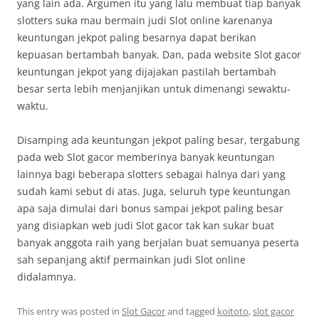
yang lain ada. Argumen itu yang lalu membuat tiap banyak
slotters suka mau bermain judi Slot online karenanya
keuntungan jekpot paling besarnya dapat berikan
kepuasan bertambah banyak. Dan, pada website Slot gacor
keuntungan jekpot yang dijajakan pastilah bertambah
besar serta lebih menjanjikan untuk dimenangi sewaktu-
waktu.
Disamping ada keuntungan jekpot paling besar, tergabung
pada web Slot gacor memberinya banyak keuntungan
lainnya bagi beberapa slotters sebagai halnya dari yang
sudah kami sebut di atas. Juga, seluruh type keuntungan
apa saja dimulai dari bonus sampai jekpot paling besar
yang disiapkan web judi Slot gacor tak kan sukar buat
banyak anggota raih yang berjalan buat semuanya peserta
sah sepanjang aktif permainkan judi Slot online
didalamnya.
This entry was posted in
Slot Gacor
and tagged
koitoto
,
slot gacor