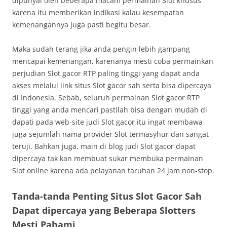
dipunyai oleh beberapa macam permainan Slot khusus
karena itu memberikan indikasi kalau kesempatan
kemenangannya juga pasti begitu besar.
Maka sudah terang jika anda pengin lebih gampang
mencapai kemenangan, karenanya mesti coba permainkan
perjudian Slot gacor RTP paling tinggi yang dapat anda
akses melalui link situs Slot gacor sah serta bisa dipercaya
di Indonesia. Sebab, seluruh permainan Slot gacor RTP
tinggi yang anda mencari pastilah bisa dengan mudah di
dapati pada web-site judi Slot gacor itu ingat membawa
juga sejumlah nama provider Slot termasyhur dan sangat
teruji. Bahkan juga, main di blog judi Slot gacor dapat
dipercaya tak kan membuat sukar membuka permainan
Slot online karena ada pelayanan taruhan 24 jam non-stop.
Tanda-tanda Penting Situs Slot Gacor Sah
Dapat dipercaya yang Beberapa Slotters
Mesti Pahami