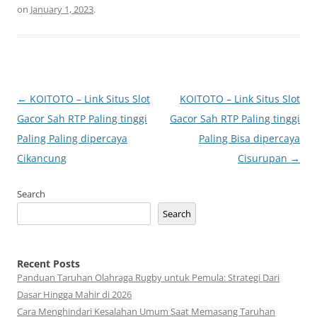
on
January 1, 2023
.
Post
←
KOITOTO – Link Situs Slot
KOITOTO – Link Situs Slot
navigation
Gacor Sah RTP Paling tinggi
Gacor Sah RTP Paling tinggi
Paling Paling dipercaya
Paling Bisa dipercaya
Cikancung
Cisurupan
→
Search
Search
Recent Posts
Panduan Taruhan Olahraga Rugby untuk Pemula: Strategi Dari
Dasar Hingga Mahir di 2026
Cara Menghindari Kesalahan Umum Saat Memasang Taruhan