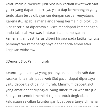
kalau main di website judi Slot lain kecuali lewat web Slot
gacor yang dapat dipercaya, yaitu tiap kemenangan yang
tentu akan terus dibayarkan dengan sesuai kenyataan.
Karena itu, apabila mana anda yang bermain di blog judi
Slot gacor bisa dipercaya sukses mendapati kemenangan,
anda tak usah waswas lantaran tiap pembayaran
kemenangan pasti terus diberi hingga pada ketika itu juga
pembayaran kemenangannya dapat anda ambil atau
kerjakan withdraw.
Deposit Slot Paling murah
Keuntungan lainnya yang pastinya dapat anda raih dan
rasakan bila main pada web Slot gacor dapat dipercaya
yaitu deposit Slot paling murah. Minimum deposit Slot
yang amat dapat dijangkau yang diberi faksi website judi
Slot gacor sendiri memiliki tujuan untuk tingkatkan
keluasaan sekalian keuntungan buat pesertanya di mana