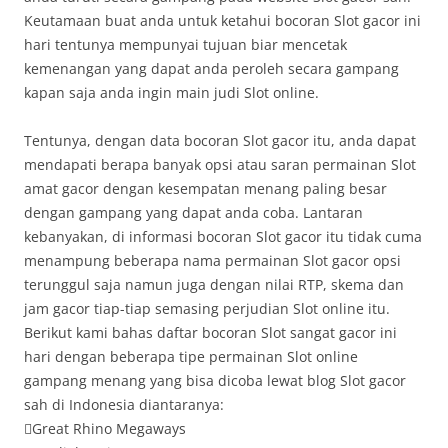
Keutamaan buat anda untuk ketahui bocoran Slot gacor ini
hari tentunya mempunyai tujuan biar mencetak
kemenangan yang dapat anda peroleh secara gampang
kapan saja anda ingin main judi Slot online.
Tentunya, dengan data bocoran Slot gacor itu, anda dapat
mendapati berapa banyak opsi atau saran permainan Slot
amat gacor dengan kesempatan menang paling besar
dengan gampang yang dapat anda coba. Lantaran
kebanyakan, di informasi bocoran Slot gacor itu tidak cuma
menampung beberapa nama permainan Slot gacor opsi
terunggul saja namun juga dengan nilai RTP, skema dan
jam gacor tiap-tiap semasing perjudian Slot online itu.
Berikut kami bahas daftar bocoran Slot sangat gacor ini
hari dengan beberapa tipe permainan Slot online
gampang menang yang bisa dicoba lewat blog Slot gacor
sah di Indonesia diantaranya:
Great Rhino Megaways