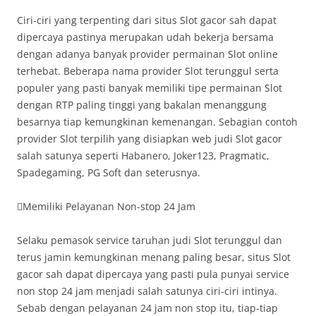
Ciri-ciri yang terpenting dari situs Slot gacor sah dapat
dipercaya pastinya merupakan udah bekerja bersama
dengan adanya banyak provider permainan Slot online
terhebat. Beberapa nama provider Slot terunggul serta
populer yang pasti banyak memiliki tipe permainan Slot
dengan RTP paling tinggi yang bakalan menanggung
besarnya tiap kemungkinan kemenangan. Sebagian contoh
provider Slot terpilih yang disiapkan web judi Slot gacor
salah satunya seperti Habanero, Joker123, Pragmatic,
Spadegaming, PG Soft dan seterusnya.
Memiliki Pelayanan Non-stop 24 Jam
Selaku pemasok service taruhan judi Slot terunggul dan
terus jamin kemungkinan menang paling besar, situs Slot
gacor sah dapat dipercaya yang pasti pula punyai service
non stop 24 jam menjadi salah satunya ciri-ciri intinya.
Sebab dengan pelayanan 24 jam non stop itu, tiap-tiap