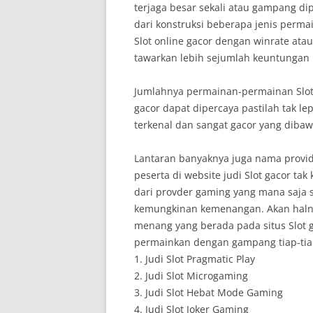
terjaga besar sekali atau gampang dip
dari konstruksi beberapa jenis perma
Slot online gacor dengan winrate at
tawarkan lebih sejumlah keuntungan b
Jumlahnya permainan-permainan Slot 
gacor dapat dipercaya pastilah tak l
terkenal dan sangat gacor yang dibawa
Lantaran banyaknya juga nama provide
peserta di website judi Slot gacor ta
dari provder gaming yang mana saja
kemungkinan kemenangan. Akan haln
menang yang berada pada situs Slot g
permainkan dengan gampang tiap-tiap
1. Judi Slot Pragmatic Play
2. Judi Slot Microgaming
3. Judi Slot Hebat Mode Gaming
4. Judi Slot Joker Gaming