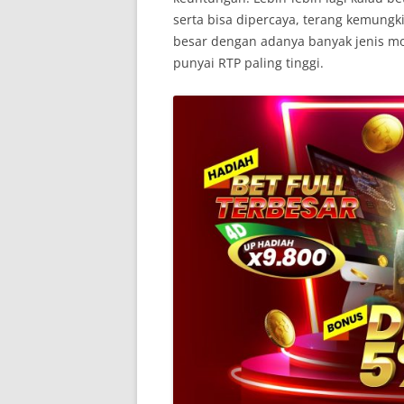
serta bisa dipercaya, terang kemung
besar dengan adanya banyak jenis mo
punyai RTP paling tinggi.