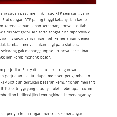
ang sudah pasti memiliki rasio RTP semasing yang
 Slot dengan RTP paling tinggi kebanyakan kerap
acor karena kemungkinan kemenangannya pastilah
k situs Slot gacor sah serta sangat bisa dipercaya di
lot paling gacor yang ringan raih kemenangan dengan
tidak kembali menyusahkan bagi para slotters.
ot sekarang gak menanggung seluruhnya permainan
ngkinan kerap menang besar.
am perjudian Slot yaitu satu perhitungan yang
n perjudian Slot itu dapat memberi pengembalian
, RTP Slot pun tentukan besaran kemungkinan menang
RTP Slot tinggi yang dipunyai oleh beberapa macam
mberikan indikasi jika kemungkinan kemenangannya
anda pengin lebih ringan mencetak kemenangan,