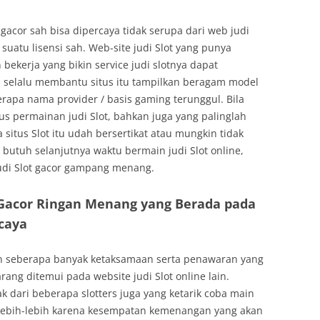
 gacor sah bisa dipercaya tidak serupa dari web judi
 suatu lisensi sah. Web-site judi Slot yang punya
 bekerja yang bikin service judi slotnya dapat
 selalu membantu situs itu tampilkan beragam model
erapa nama provider / basis gaming terunggul. Bila
us permainan judi Slot, bahkan juga yang palinglah
situs Slot itu udah bersertikat atau mungkin tidak
tuh selanjutnya waktu bermain judi Slot online,
judi Slot gacor gampang menang.
t Gacor Ringan Menang yang Berada pada
rcaya
an seberapa banyak ketaksamaan serta penawaran yang
rang ditemui pada website judi Slot online lain.
k dari beberapa slotters juga yang ketarik coba main
 lebih-lebih karena kesempatan kemenangan yang akan