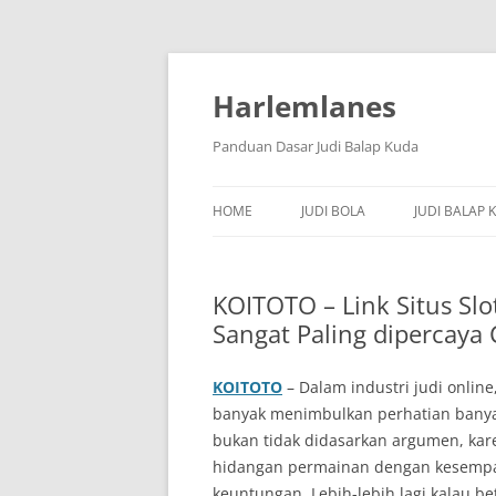
Harlemlanes
Panduan Dasar Judi Balap Kuda
HOME
JUDI BOLA
JUDI BALAP 
KOITOTO – Link Situs Slo
Sangat Paling dipercaya
KOITOTO
– Dalam industri judi online,
banyak menimbulkan perhatian banyak
bukan tidak didasarkan argumen, kar
hidangan permainan dengan kesempat
keuntungan. Lebih-lebih lagi kalau bet