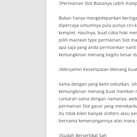
Permainan Slot Biasanya Lebih Komp
Bukan hanya mengedepankan keringan
dipercaya umumnya pula punya ciri-kh
komplet. Hasilnya, buat coba hoki m
pilih mainkan type permainan Slot ma
apa saja yang anda permainkan nanti d
kemungkinan menang begitu besar d
Menjamin Kesempatan Menang buat
Sama dengan yang kami sebutkan, sit
kemungkinan menang buat member-n
Lantaran sama dengan namanya, web-s
permainan Slot gacor yang menekank
itu tidak bikin banyak slotters atau 
bernama kemenangannya atas mana saj
Sudah Bersertikat Sah