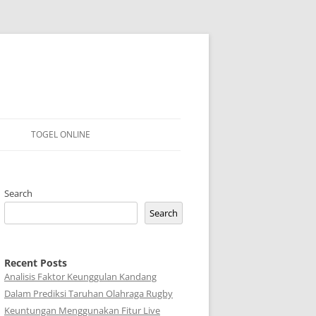
TOGEL ONLINE
Search
Search
Recent Posts
Analisis Faktor Keunggulan Kandang
Dalam Prediksi Taruhan Olahraga Rugby
Keuntungan Menggunakan Fitur Live