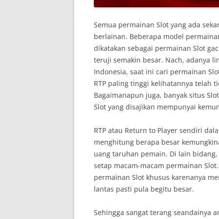
Semua permainan Slot yang ada sekar
berlainan. Beberapa model permainan
dikatakan sebagai permainan Slot g
teruji semakin besar. Nach, adanya lin
Indonesia, saat ini cari permainan S
RTP paling tinggi kelihatannya telah 
Bagaimanapun juga, banyak situs Sl
Slot yang disajikan mempunyai kemu
RTP atau Return to Player sendiri dal
menghitung berapa besar kemungkina
uang taruhan pemain. Di lain bidang
setap macam-macam permainan Slot. 
permainan Slot khusus karenanya me
lantas pasti pula begitu besar.
Sehingga sangat terang seandainya 