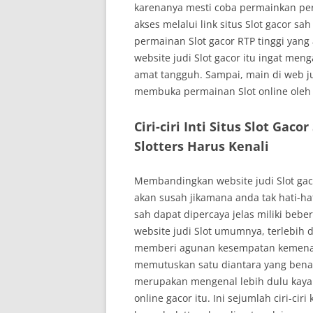
karenanya mesti coba permainkan perj
akses melalui link situs Slot gacor sa
permainan Slot gacor RTP tinggi yang
website judi Slot gacor itu ingat me
amat tangguh. Sampai, main di web ju
membuka permainan Slot online oleh 
Ciri-ciri Inti Situs Slot Gac
Slotters Harus Kenali
Membandingkan website judi Slot gac
akan susah jikamana anda tak hati-ha
sah dapat dipercaya jelas miliki bebe
website judi Slot umumnya, terlebih 
memberi agunan kesempatan kemenang
memutuskan satu diantara yang benar,
merupakan mengenal lebih dulu kayak
online gacor itu. Ini sejumlah ciri-cir