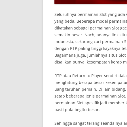
Seluruhnya permainan Slot yang ada 
yang beda. Beberapa model permainan
dikatakan sebagai permainan Slot ga
semakin besar. Nach, adanya link situs
Indonesia, sekarang cari permainan 
dengan RTP paling tinggi kayaknya te
Bagaimana juga, jumlahnya situs Slot
disajikan punyai kesempatan kerap m
RTP atau Return to Player sendiri dal
menghitung berapa besar kesempatan
uang taruhan pemain. Di lain bidang
setap beberapa jenis permainan Slot. 
permainan Slot spesifik jadi member
pasti pula begitu besar.
Sehingga sangat terang seandainya 