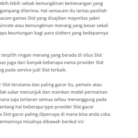
 lebih-lebih sebab kemungkinan kemenangan yang
u gampang diterima. Hal semacam itu lantas pastilah
cam games Slot yang disajikan mayoritas yakni
winrate atau kemungkinan menang yang besar sekali
rapa keuntungan bagi para slotters yang kedepannya
erpilih ringan menang yang berada di situs Slot
epas juga dari banyak beberapa nama provider Slot
g pada service judi Slot terbaik.
Slot terutama dan paling gacor itu, pemain atau
 tidak sukar menunjuk dan mainkan model permainan
 mana saja lantaran semua sellau menanggung pada
tang hal beberapa type provider Slot gacor
 Slot gacor paling dipercaya di mana bisa anda coba
ermainnya misalnya dibawah berikut ini: