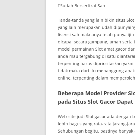
Sudah Bersertikat Sah
Tanda-tanda yang lain bikin situs Slot
yang lain merupakan udah dipunyainya
lisensi sah maknanya telah punya iji
dicapai secara gampang, aman serta 
model permainan Slot amat gacor dari
anda mau tergabung di satu diantaran
terpenting harus diprioritaskan yakni 
tidak maka dari itu menanggung apak
online, terpenting dalam memperoleh
Beberapa Model Provider S
pada Situs Slot Gacor Dapat
Web-site judi Slot gacor ada dengan
lebih bagus yang rata-rata jarang-jar
Sehubungan begitu, pastinya banyak d