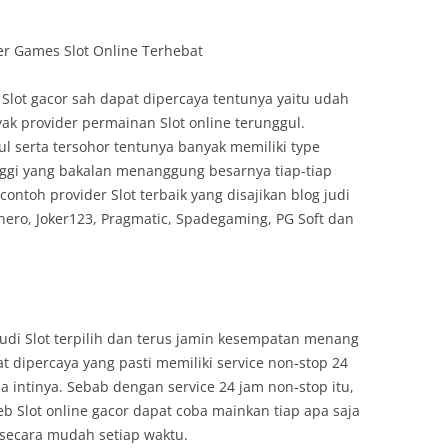
r Games Slot Online Terhebat
us Slot gacor sah dapat dipercaya tentunya yaitu udah
k provider permainan Slot online terunggul.
l serta tersohor tentunya banyak memiliki type
nggi yang bakalan menanggung besarnya tiap-tiap
toh provider Slot terbaik yang disajikan blog judi
anero, Joker123, Pragmatic, Spadegaming, PG Soft dan
udi Slot terpilih dan terus jamin kesempatan menang
at dipercaya yang pasti memiliki service non-stop 24
a intinya. Sebab dengan service 24 jam non-stop itu,
b Slot online gacor dapat coba mainkan tiap apa saja
ecara mudah setiap waktu.