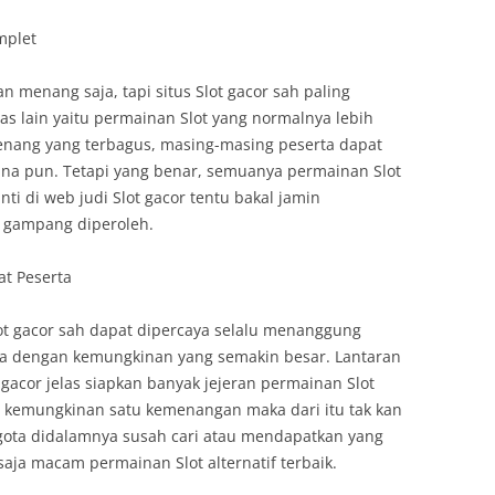
mplet
menang saja, tapi situs Slot gacor sah paling
has lain yaitu permainan Slot yang normalnya lebih
menang yang terbagus, masing-masing peserta dapat
ana pun. Tetapi yang benar, semuanya permainan Slot
i di web judi Slot gacor tentu bakal jamin
 gampang diperoleh.
t Peserta
ot gacor sah dapat dipercaya selalu menanggung
a dengan kemungkinan yang semakin besar. Lantaran
gacor jelas siapkan banyak jejeran permainan Slot
kemungkinan satu kemenangan maka dari itu tak kan
gota didalamnya susah cari atau mendapatkan yang
a macam permainan Slot alternatif terbaik.