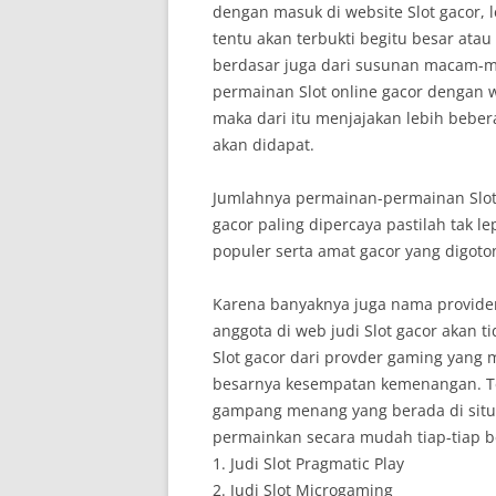
dengan masuk di website Slot gacor,
tentu akan terbukti begitu besar ata
berdasar juga dari susunan macam-ma
permainan Slot online gacor dengan 
maka dari itu menjajakan lebih bebe
akan didapat.
Jumlahnya permainan-permainan Slot t
gacor paling dipercaya pastilah tak l
populer serta amat gacor yang digoton
Karena banyaknya juga nama provider 
anggota di web judi Slot gacor akan
Slot gacor dari provder gaming yang
besarnya kesempatan kemenangan. Ten
gampang menang yang berada di situs
permainkan secara mudah tiap-tiap b
1. Judi Slot Pragmatic Play
2. Judi Slot Microgaming