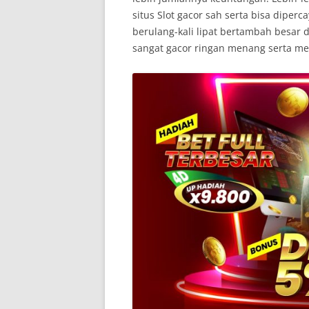
situs Slot gacor sah serta bisa dipe
berulang-kali lipat bertambah besar
sangat gacor ringan menang serta memi