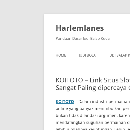
Harlemlanes
Panduan Dasar Judi Balap Kuda
HOME
JUDI BOLA
JUDI BALAP 
KOITOTO – Link Situs Slo
Sangat Paling dipercaya 
KOITOTO
– Dalam industri permainan 
online yang banyak menimbulkan perha
bukan tidak dilandasi argumen, kare
mendatangkan suguhan permainan de
lebih jumlahnya keuntungan. Lebih-leb