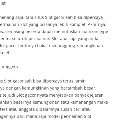
let
ang saja, tapi situs Slot gacor sah bisa dipercaya
 permainan Slot yang biasanya lebih komplet. Akhirnya,
us, semasing peserta dapat memutuskan mainkan type
entu, seluruh permainan Slot apa saja yang anda
Slot gacor tentunya bakal menanggung kemungkinan
roleh.
 Anggota
s Slot gacor sah bisa dipercaya terus jamin
ya dengan kemungkinan yang bertambah besar.
te judi Slot gacor nyata menyiapkan banyak jejeran
pankan besarnya kemungkinan satu kemenangan maka
otters atau anggota didalamnya susah cari atau
annya dari mana saja model permainan Slot