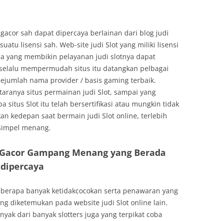
 gacor sah dapat dipercaya berlainan dari blog judi
suatu lisensi sah. Web-site judi Slot yang miliki lisensi
ja yang membikin pelayanan judi slotnya dapat
selalu mempermudah situs itu datangkan pelbagai
sejumlah nama provider / basis gaming terbaik.
aranya situs permainan judi Slot, sampai yang
 situs Slot itu telah bersertifikasi atau mungkin tidak
 kedepan saat bermain judi Slot online, terlebih
 simpel menang.
t Gacor Gampang Menang yang Berada
 dipercaya
seberapa banyak ketidakcocokan serta penawaran yang
ang diketemukan pada website judi Slot online lain.
nyak dari banyak slotters juga yang terpikat coba