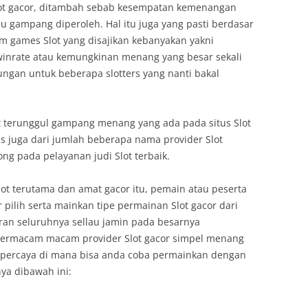
ot gacor, ditambah sebab kesempatan kemenangan
tau gampang diperoleh. Hal itu juga yang pasti berdasar
 games Slot yang disajikan kebanyakan yakni
winrate atau kemungkinan menang yang besar sekali
ngan untuk beberapa slotters yang nanti bakal
 terunggul gampang menang yang ada pada situs Slot
as juga dari jumlah beberapa nama provider Slot
ong pada pelayanan judi Slot terbaik.
ot terutama dan amat gacor itu, pemain atau peserta
r pilih serta mainkan tipe permainan Slot gacor dari
ran seluruhnya sellau jamin pada besarnya
rmacam macam provider Slot gacor simpel menang
 dipercaya di mana bisa anda coba permainkan dengan
ya dibawah ini: