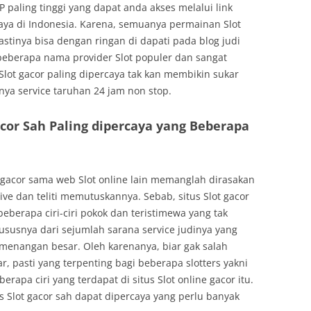
 paling tinggi yang dapat anda akses melalui link
rcaya di Indonesia. Karena, semuanya permainan Slot
astinya bisa dengan ringan di dapati pada blog judi
 beberapa nama provider Slot populer dan sangat
Slot gacor paling dipercaya tak kan membikin sukar
ya service taruhan 24 jam non stop.
Gacor Sah Paling dipercaya yang Beberapa
gacor sama web Slot online lain memanglah dirasakan
ive dan teliti memutuskannya. Sebab, situs Slot gacor
beberapa ciri-ciri pokok dan teristimewa yang tak
hususnya dari sejumlah sarana service judinya yang
enangan besar. Oleh karenanya, biar gak salah
, pasti yang terpenting bagi beberapa slotters yakni
rapa ciri yang terdapat di situs Slot online gacor itu.
s Slot gacor sah dapat dipercaya yang perlu banyak