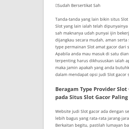
Sudah Bersertikat Sah
Tanda-tanda yang lain bikin situs Slot
Slot yang lain ialah telah dipunyainya 
sah maknanya udah punyai ijin beker
dijangkau secara mudah, aman serta 
type permainan Slot amat gacor dari 
Apabila anda mau masuk di satu diant
terpenting harus dikhususkan ialah apa
maka jamin apakah yang anda butuhkan
dalam mendapat opsi judi Slot gacor
Beragam Type Provider Slo
pada Situs Slot Gacor Paling
Website judi Slot gacor ada dengan 
lebih bagus yang rata-rata jarang-jar
Berkaitan begitu, pastilah lumayan ba