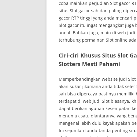
coba mainkan perjudian Slot gacor RTP
situs Slot gacor sah dan paling dipe
gacor RTP tinggi yang anda mencari p
Slot gacor itu ingat mengangkat juga
andal. Bahkan juga, main di web judi 
terhubung permainan Slot online adan
Ciri-ciri Khusus Situs Slot 
Slotters Mesti Pahami
Memperbandingkan website judi Slot 
akan sukar jikamana anda tidak select
sah bisa dipercaya pastinya memiliki 
terdapat di web judi Slot biasanya, k
dapat berikan agunan kesempatan kem
menunjuk satu diantaranya yang benar
mengenal lebih dulu kayak apakah bebe
Ini sejumlah tanda-tanda penting situ