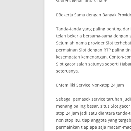
slotters kenali antara lain:
Bekerja Sama dengan Banyak Provide
Tanda-tanda yang paling penting dari 
telah bekerja bersama-sama dengan s
Sejumlah nama provider Slot terheba
permainan Slot dengan RTP paling ti
kesempatan kemenangan. Contoh-contoh
Slot gacor salah satunya seperti Hab
seterusnya.
Memiliki Service Non-stop 24 Jam
Sebagai pemasok service taruhan jud
menang paling besar, situs Slot gacor 
stop 24 jam jadi satu diantara tand
non stop itu, tiap anggota yang terga
permainkan tiap apa saja macam-maca