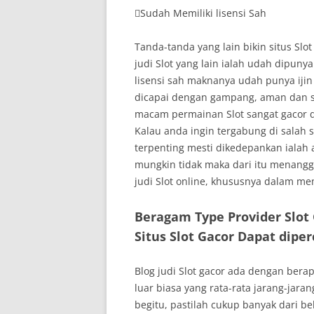
Sudah Memiliki lisensi Sah
Tanda-tanda yang lain bikin situs Slot
judi Slot yang lain ialah udah dipunya
lisensi sah maknanya udah punya ijin 
dicapai dengan gampang, aman dan 
macam permainan Slot sangat gacor d
Kalau anda ingin tergabung di salah 
terpenting mesti dikedepankan ialah a
mungkin tidak maka dari itu menangg
judi Slot online, khususnya dalam me
Beragam Type Provider Slot
Situs Slot Gacor Dapat dipe
Blog judi Slot gacor ada dengan ber
luar biasa yang rata-rata jarang-jaran
begitu, pastilah cukup banyak dari b