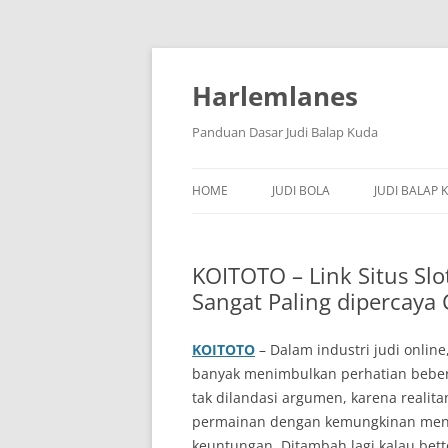
Harlemlanes
Panduan Dasar Judi Balap Kuda
HOME
JUDI BOLA
JUDI BALAP 
KOITOTO – Link Situs Slo
Sangat Paling dipercaya
KOITOTO
– Dalam industri judi online
banyak menimbulkan perhatian bebera
tak dilandasi argumen, karena reali
permainan dengan kemungkinan menan
keuntungan. Ditambah lagi kalau bettor