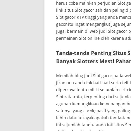
harus coba mainkan perjudian Slot ga
link situs Slot gacor sah dan paling
Slot gacor RTP tinggi yang anda menca
gacor itu ingat mengangkut juga seju
Juga, bermain di web judi Slot gaco
permainan Slot online oleh karena ad
Tanda-tanda Penting Situs S
Banyak Slotters Mesti Paha
Memilah blog judi Slot gacor pada we
jikamana anda tak hati-hati serta teli
dipercaya tentu miliki sejumlah ciri-c
Slot rata-rata, terpenting dari sejum
agunan kemungkinan kemenangan besar
satunya yang cocok, pasti yang pali
lebih dahulu kayak apakah tanda-tanda 
ini sejumlah tanda-tanda inti situs S