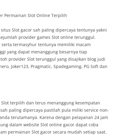
r Permainan Slot Online Terpilih
situs Slot gacor sah paling dipercaya tentunya yakni
ejumlah provider games Slot online terunggul.
t serta termasyhur tentunya memiliki macam
nggi yang dapat menanggung besarnya tiap
 provider Slot terunggul yang disajikan blog judi
anero, Joker123, Pragmatic, Spadegaming, PG Soft dan
i Slot terpilih dan terus menanggung kesempatan
sah paling dipercaya pastilah pula miliki service non-
a-tanda terutamanya. Karena dengan pelayanan 24 jam
bung dalam website Slot online gacor dapat coba
m permainan Slot gacor secara mudah setiap saat.