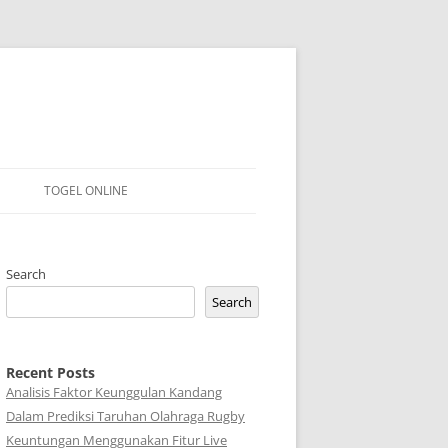
TOGEL ONLINE
Search
Search
Recent Posts
Analisis Faktor Keunggulan Kandang
Dalam Prediksi Taruhan Olahraga Rugby
Keuntungan Menggunakan Fitur Live