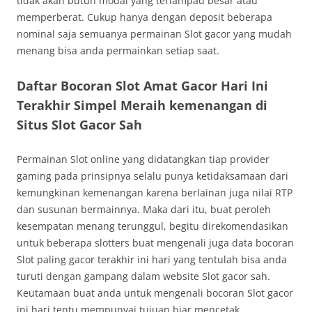
tidak akan butuh modal yang terlampau besar atau
memperberat. Cukup hanya dengan deposit beberapa
nominal saja semuanya permainan Slot gacor yang mudah
menang bisa anda permainkan setiap saat.
Daftar Bocoran Slot Amat Gacor Hari Ini
Terakhir Simpel Meraih kemenangan di
Situs Slot Gacor Sah
Permainan Slot online yang didatangkan tiap provider
gaming pada prinsipnya selalu punya ketidaksamaan dari
kemungkinan kemenangan karena berlainan juga nilai RTP
dan susunan bermainnya. Maka dari itu, buat peroleh
kesempatan menang terunggul, begitu direkomendasikan
untuk beberapa slotters buat mengenali juga data bocoran
Slot paling gacor terakhir ini hari yang tentulah bisa anda
turuti dengan gampang dalam website Slot gacor sah.
Keutamaan buat anda untuk mengenali bocoran Slot gacor
ini hari tentu mempunyai tujuan biar mencetak