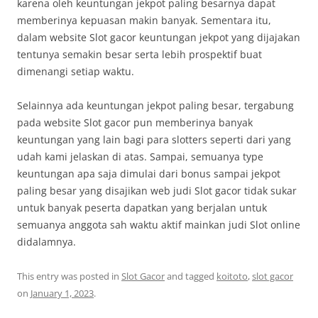
karena oleh keuntungan jekpot paling besarnya dapat
memberinya kepuasan makin banyak. Sementara itu,
dalam website Slot gacor keuntungan jekpot yang dijajakan
tentunya semakin besar serta lebih prospektif buat
dimenangi setiap waktu.
Selainnya ada keuntungan jekpot paling besar, tergabung
pada website Slot gacor pun memberinya banyak
keuntungan yang lain bagi para slotters seperti dari yang
udah kami jelaskan di atas. Sampai, semuanya type
keuntungan apa saja dimulai dari bonus sampai jekpot
paling besar yang disajikan web judi Slot gacor tidak sukar
untuk banyak peserta dapatkan yang berjalan untuk
semuanya anggota sah waktu aktif mainkan judi Slot online
didalamnya.
This entry was posted in
Slot Gacor
and tagged
koitoto
,
slot gacor
on
January 1, 2023
.