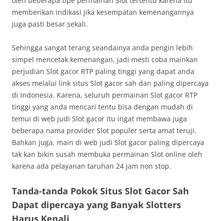
oleh beberapa tipe permainan Slot tertentu karena itu
memberikan indikasi jika kesempatan kemenangannya
juga pasti besar sekali.
Sehingga sangat terang seandainya anda pengin lebih
simpel mencetak kemenangan, jadi mesti coba mainkan
perjudian Slot gacor RTP paling tinggi yang dapat anda
akses melalui link situs Slot gacor sah dan paling dipercaya
di Indonesia. Karena, seluruh permainan Slot gacor RTP
tinggi yang anda mencari tentu bisa dengan mudah di
temui di web judi Slot gacor itu ingat membawa juga
beberapa nama provider Slot populer serta amat teruji.
Bahkan juga, main di web judi Slot gacor paling dipercaya
tak kan bikin susah membuka permainan Slot online oleh
karena ada pelayanan taruhan 24 jam non stop.
Tanda-tanda Pokok Situs Slot Gacor Sah
Dapat dipercaya yang Banyak Slotters
Harus Kenali