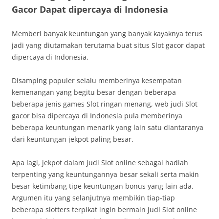
Gacor Dapat dipercaya di Indonesia
Memberi banyak keuntungan yang banyak kayaknya terus
jadi yang diutamakan terutama buat situs Slot gacor dapat
dipercaya di Indonesia.
Disamping populer selalu memberinya kesempatan
kemenangan yang begitu besar dengan beberapa
beberapa jenis games Slot ringan menang, web judi Slot
gacor bisa dipercaya di Indonesia pula memberinya
beberapa keuntungan menarik yang lain satu diantaranya
dari keuntungan jekpot paling besar.
Apa lagi, jekpot dalam judi Slot online sebagai hadiah
terpenting yang keuntungannya besar sekali serta makin
besar ketimbang tipe keuntungan bonus yang lain ada.
Argumen itu yang selanjutnya membikin tiap-tiap
beberapa slotters terpikat ingin bermain judi Slot online