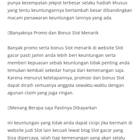
punya kesempatan jekpot terbesar selaku hadiah khusus
yang tentu keuntungannya bertambah besar dibandingkan
macam penawaran keuntungan lainnya yang ada.
Banyaknya Promo dan Bonus Slot Menarik
Banyak promo serta bonus Slot menarik di website Slot
gacor pasti jamin anda lebih beri keuntungan serta
memberi kepuasan sebab keuntungan tidak penting anda
temukan kembali sekedar hanya dari kemenangan saja.
Karena menurut ketetapannya, promosi dan bonus Slot
dapat diraih semuanya anggota sewaktu-waktu dengan
agunan claim yang juga ringan.
Menang Berapa saja Pastinya Dibayarkan
Ini keuntungan yang tidak anda dapat cicipi jika bermain di
website judi Slot lain kecuali lewat blog Slot gacor yang
bisa dipercaya, ialah tiap kemenangan yang akan selalu