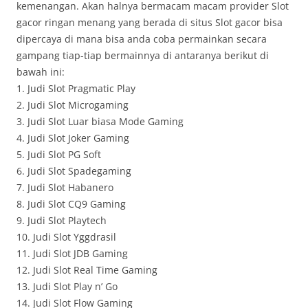
kemenangan. Akan halnya bermacam macam provider Slot
gacor ringan menang yang berada di situs Slot gacor bisa
dipercaya di mana bisa anda coba permainkan secara
gampang tiap-tiap bermainnya di antaranya berikut di
bawah ini:
1. Judi Slot Pragmatic Play
2. Judi Slot Microgaming
3. Judi Slot Luar biasa Mode Gaming
4. Judi Slot Joker Gaming
5. Judi Slot PG Soft
6. Judi Slot Spadegaming
7. Judi Slot Habanero
8. Judi Slot CQ9 Gaming
9. Judi Slot Playtech
10. Judi Slot Yggdrasil
11. Judi Slot JDB Gaming
12. Judi Slot Real Time Gaming
13. Judi Slot Play n’ Go
14. Judi Slot Flow Gaming