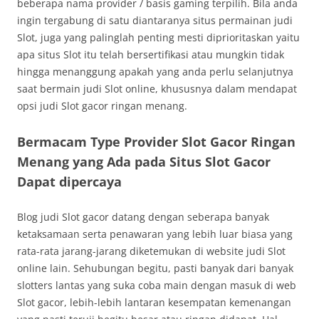
beberapa nama provider / basis gaming terpilih. Bila anda
ingin tergabung di satu diantaranya situs permainan judi
Slot, juga yang palinglah penting mesti diprioritaskan yaitu
apa situs Slot itu telah bersertifikasi atau mungkin tidak
hingga menanggung apakah yang anda perlu selanjutnya
saat bermain judi Slot online, khususnya dalam mendapat
opsi judi Slot gacor ringan menang.
Bermacam Type Provider Slot Gacor Ringan
Menang yang Ada pada Situs Slot Gacor
Dapat dipercaya
Blog judi Slot gacor datang dengan seberapa banyak
ketaksamaan serta penawaran yang lebih luar biasa yang
rata-rata jarang-jarang diketemukan di website judi Slot
online lain. Sehubungan begitu, pasti banyak dari banyak
slotters lantas yang suka coba main dengan masuk di web
Slot gacor, lebih-lebih lantaran kesempatan kemenangan