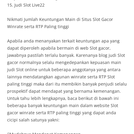
15. Judi Slot Live22
Nikmati Jumlah Keuntungan Main di Situs Slot Gacor
Winrate serta RTP Paling tinggi
Apabila anda menanyakan terkait keuntungan apa yang
dapat diperoleh apabila bermain di web Slot gacor,
jawabnya pastilah terlalu banyak. Karenanya blog judi Slot
gacor normalnya selalu mengedepankan kepuasan main
judi Slot online untuk beberapa anggotanya yang antara
lainnya mendatangkan agunan winrate serta RTP Slot
paling tinggi maka dari itu membikin banyak penjudi selalu
prospektif dapat mendapat yang bernama kemenangan.
Untuk tahu lebih lengkapnya, baca berikut di bawah ini
beberapa banyak keuntungan main dalam website Slot
gacor winrate serta RTP paling tinggi yang dapat anda
cicipi salah satunya yakni: