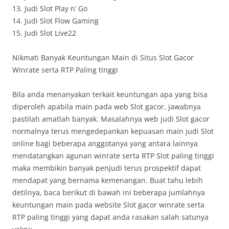
13. Judi Slot Play n’ Go
14. Judi Slot Flow Gaming
15. Judi Slot Live22
Nikmati Banyak Keuntungan Main di Situs Slot Gacor
Winrate serta RTP Paling tinggi
Bila anda menanyakan terkait keuntungan apa yang bisa
diperoleh apabila main pada web Slot gacor, jawabnya
pastilah amatlah banyak. Masalahnya web judi Slot gacor
normalnya terus mengedepankan kepuasan main judi Slot
online bagi beberapa anggotanya yang antara lainnya
mendatangkan agunan winrate serta RTP Slot paling tinggi
maka membikin banyak penjudi terus prospektif dapat
mendapat yang bernama kemenangan. Buat tahu lebih
detilnya, baca berikut di bawah ini beberapa jumlahnya
keuntungan main pada website Slot gacor winrate serta
RTP paling tinggi yang dapat anda rasakan salah satunya