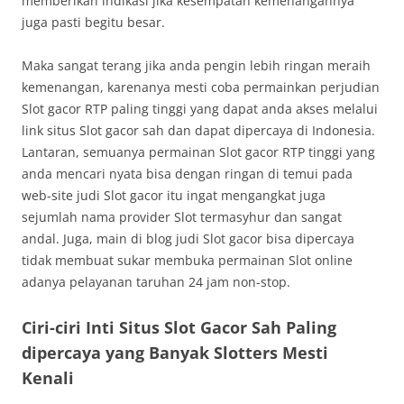
memberikan indikasi jika kesempatan kemenangannya
juga pasti begitu besar.
Maka sangat terang jika anda pengin lebih ringan meraih
kemenangan, karenanya mesti coba permainkan perjudian
Slot gacor RTP paling tinggi yang dapat anda akses melalui
link situs Slot gacor sah dan dapat dipercaya di Indonesia.
Lantaran, semuanya permainan Slot gacor RTP tinggi yang
anda mencari nyata bisa dengan ringan di temui pada
web-site judi Slot gacor itu ingat mengangkat juga
sejumlah nama provider Slot termasyhur dan sangat
andal. Juga, main di blog judi Slot gacor bisa dipercaya
tidak membuat sukar membuka permainan Slot online
adanya pelayanan taruhan 24 jam non-stop.
Ciri-ciri Inti Situs Slot Gacor Sah Paling
dipercaya yang Banyak Slotters Mesti
Kenali