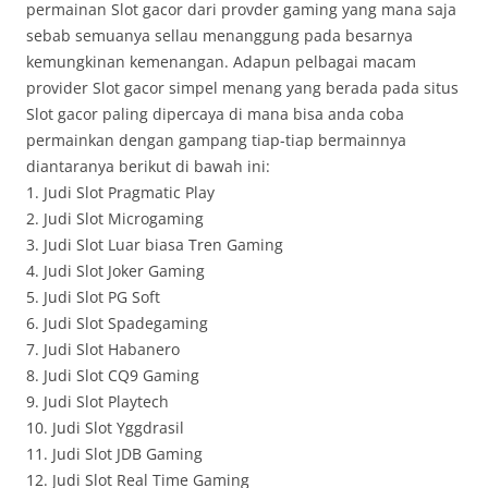
permainan Slot gacor dari provder gaming yang mana saja
sebab semuanya sellau menanggung pada besarnya
kemungkinan kemenangan. Adapun pelbagai macam
provider Slot gacor simpel menang yang berada pada situs
Slot gacor paling dipercaya di mana bisa anda coba
permainkan dengan gampang tiap-tiap bermainnya
diantaranya berikut di bawah ini:
1. Judi Slot Pragmatic Play
2. Judi Slot Microgaming
3. Judi Slot Luar biasa Tren Gaming
4. Judi Slot Joker Gaming
5. Judi Slot PG Soft
6. Judi Slot Spadegaming
7. Judi Slot Habanero
8. Judi Slot CQ9 Gaming
9. Judi Slot Playtech
10. Judi Slot Yggdrasil
11. Judi Slot JDB Gaming
12. Judi Slot Real Time Gaming