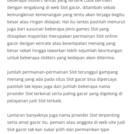
beberapa slotters lantas yang tertarik coba bermain
dengan tergabung di web Slot gacor, ditambah sebab
kemungkinan kemenangan yang tentu akan terjaga begitu
besar atau ringan didapat. Hal itu lantas pastilah menurut
juga dari susunan beberapa jenis games Slot yang
disiapkan mayoritas merupakan permainan Slot online
gacor dengan winrate atau kesempatan menang yang
besar sekali hingga tawarkan lebih sejumlah keuntungan
untuk beberapa slotters yang kedepan akan diterima.
Jumlah permainan-permainan Slot terunggul gampang
menang yang ada pada situs Slot gacor bisa dipercaya
pastilah tak lepas juga dari jumlah beberapa nama
provider Slot terkenal serta paling gacor yang digotong di
pelayanan judi Slot terbaik.
Lantaran banyaknya juga nama provider Slot terpenting
serta amat gacor itu, pemain atau anggota di web-site judi
Slot gacor tak kan sukar pilih dan permainkan type