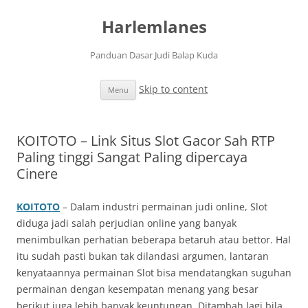
Harlemlanes
Panduan Dasar Judi Balap Kuda
Skip to content
Menu
KOITOTO – Link Situs Slot Gacor Sah RTP
Paling tinggi Sangat Paling dipercaya
Cinere
KOITOTO
– Dalam industri permainan judi online, Slot
diduga jadi salah perjudian online yang banyak
menimbulkan perhatian beberapa betaruh atau bettor. Hal
itu sudah pasti bukan tak dilandasi argumen, lantaran
kenyataannya permainan Slot bisa mendatangkan suguhan
permainan dengan kesempatan menang yang besar
berikut juga lebih banyak keuntungan. Ditambah lagi bila