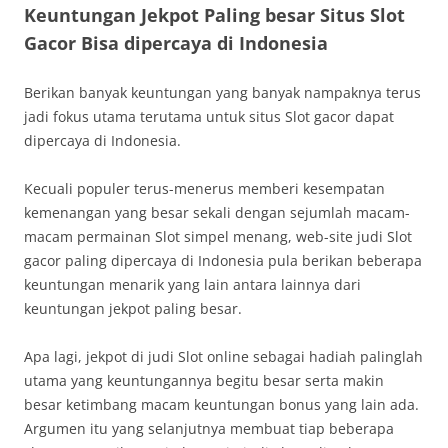
Keuntungan Jekpot Paling besar Situs Slot
Gacor Bisa dipercaya di Indonesia
Berikan banyak keuntungan yang banyak nampaknya terus
jadi fokus utama terutama untuk situs Slot gacor dapat
dipercaya di Indonesia.
Kecuali populer terus-menerus memberi kesempatan
kemenangan yang besar sekali dengan sejumlah macam-
macam permainan Slot simpel menang, web-site judi Slot
gacor paling dipercaya di Indonesia pula berikan beberapa
keuntungan menarik yang lain antara lainnya dari
keuntungan jekpot paling besar.
Apa lagi, jekpot di judi Slot online sebagai hadiah palinglah
utama yang keuntungannya begitu besar serta makin
besar ketimbang macam keuntungan bonus yang lain ada.
Argumen itu yang selanjutnya membuat tiap beberapa