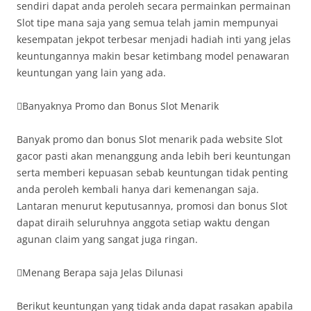
sendiri dapat anda peroleh secara permainkan permainan
Slot tipe mana saja yang semua telah jamin mempunyai
kesempatan jekpot terbesar menjadi hadiah inti yang jelas
keuntungannya makin besar ketimbang model penawaran
keuntungan yang lain yang ada.
Banyaknya Promo dan Bonus Slot Menarik
Banyak promo dan bonus Slot menarik pada website Slot
gacor pasti akan menanggung anda lebih beri keuntungan
serta memberi kepuasan sebab keuntungan tidak penting
anda peroleh kembali hanya dari kemenangan saja.
Lantaran menurut keputusannya, promosi dan bonus Slot
dapat diraih seluruhnya anggota setiap waktu dengan
agunan claim yang sangat juga ringan.
Menang Berapa saja Jelas Dilunasi
Berikut keuntungan yang tidak anda dapat rasakan apabila