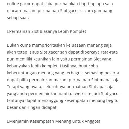
online gacor dapat coba permainkan tiap-tiap apa saja
macam-macam permainan Slot gacor secara gampang
setiap saat.
Permainan Slot Biasanya Lebih Komplet
Bukan cuma memprioritaskan keluasaan menang saja,
akan tetapi situs Slot gacor sah dapat dipercaya rata-rata
pun memiliki keunikan lain yaitu permainan Slot yang
kebanyakan lebih komplet. Hasilnya, buat coba
keberuntungan menang yang terbagus, semasing peserta
dapat pilih permainkan macam permainan Slot mana saja.
Tetapi yang nyata, seluruhnya permainan Slot apa saja
yang anda permemainkan nanti di web-site judi Slot gacor
tentunya dapat menanggung kesempatan menang begitu
besar dan ringan didapat.
Menjamin Kesempatan Menang untuk Anggota