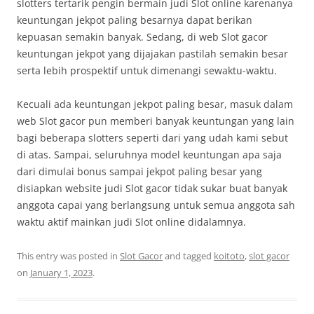
slotters tertarik pengin bermain judi Slot online karenanya
keuntungan jekpot paling besarnya dapat berikan
kepuasan semakin banyak. Sedang, di web Slot gacor
keuntungan jekpot yang dijajakan pastilah semakin besar
serta lebih prospektif untuk dimenangi sewaktu-waktu.
Kecuali ada keuntungan jekpot paling besar, masuk dalam
web Slot gacor pun memberi banyak keuntungan yang lain
bagi beberapa slotters seperti dari yang udah kami sebut
di atas. Sampai, seluruhnya model keuntungan apa saja
dari dimulai bonus sampai jekpot paling besar yang
disiapkan website judi Slot gacor tidak sukar buat banyak
anggota capai yang berlangsung untuk semua anggota sah
waktu aktif mainkan judi Slot online didalamnya.
This entry was posted in
Slot Gacor
and tagged
koitoto
,
slot gacor
on
January 1, 2023
.