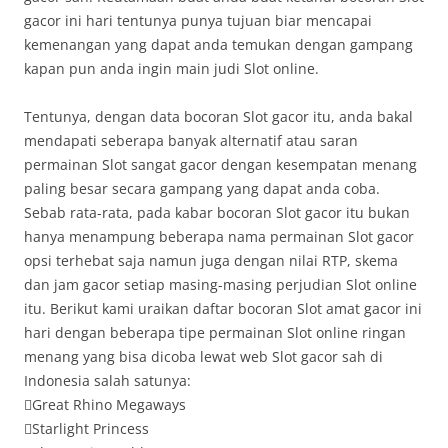
gacor ini hari tentunya punya tujuan biar mencapai
kemenangan yang dapat anda temukan dengan gampang
kapan pun anda ingin main judi Slot online.
Tentunya, dengan data bocoran Slot gacor itu, anda bakal
mendapati seberapa banyak alternatif atau saran
permainan Slot sangat gacor dengan kesempatan menang
paling besar secara gampang yang dapat anda coba.
Sebab rata-rata, pada kabar bocoran Slot gacor itu bukan
hanya menampung beberapa nama permainan Slot gacor
opsi terhebat saja namun juga dengan nilai RTP, skema
dan jam gacor setiap masing-masing perjudian Slot online
itu. Berikut kami uraikan daftar bocoran Slot amat gacor ini
hari dengan beberapa tipe permainan Slot online ringan
menang yang bisa dicoba lewat web Slot gacor sah di
Indonesia salah satunya:
Great Rhino Megaways
Starlight Princess