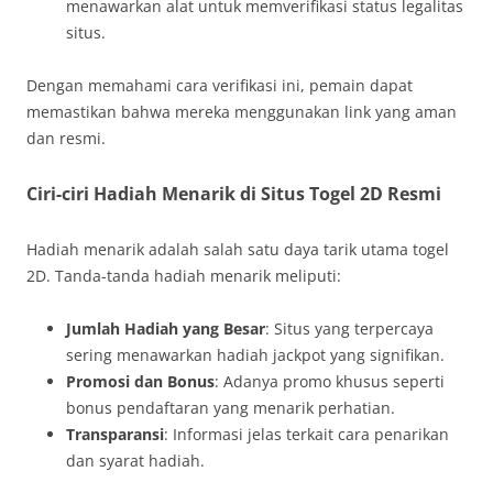
menawarkan alat untuk memverifikasi status legalitas
situs.
Dengan memahami cara verifikasi ini, pemain dapat
memastikan bahwa mereka menggunakan link yang aman
dan resmi.
Ciri-ciri Hadiah Menarik di Situs Togel 2D Resmi
Hadiah menarik adalah salah satu daya tarik utama togel
2D. Tanda-tanda hadiah menarik meliputi:
Jumlah Hadiah yang Besar
: Situs yang terpercaya
sering menawarkan hadiah jackpot yang signifikan.
Promosi dan Bonus
: Adanya promo khusus seperti
bonus pendaftaran yang menarik perhatian.
Transparansi
: Informasi jelas terkait cara penarikan
dan syarat hadiah.