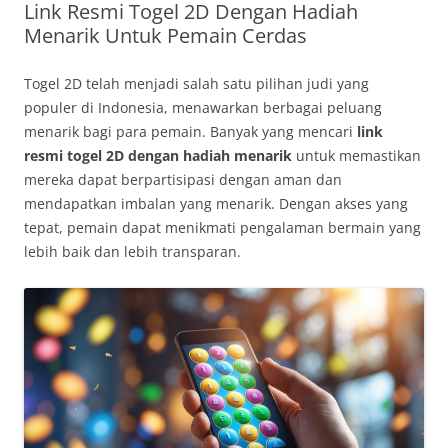
Link Resmi Togel 2D Dengan Hadiah
Menarik Untuk Pemain Cerdas
Togel 2D telah menjadi salah satu pilihan judi yang
populer di Indonesia, menawarkan berbagai peluang
menarik bagi para pemain. Banyak yang mencari
link
resmi togel 2D dengan hadiah menarik
untuk memastikan
mereka dapat berpartisipasi dengan aman dan
mendapatkan imbalan yang menarik. Dengan akses yang
tepat, pemain dapat menikmati pengalaman bermain yang
lebih baik dan lebih transparan.