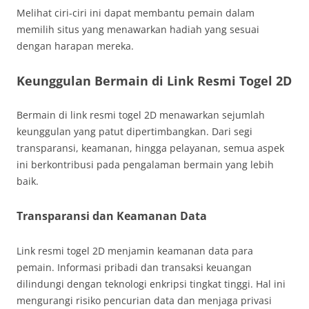
Melihat ciri-ciri ini dapat membantu pemain dalam
memilih situs yang menawarkan hadiah yang sesuai
dengan harapan mereka.
Keunggulan Bermain di Link Resmi Togel 2D
Bermain di link resmi togel 2D menawarkan sejumlah
keunggulan yang patut dipertimbangkan. Dari segi
transparansi, keamanan, hingga pelayanan, semua aspek
ini berkontribusi pada pengalaman bermain yang lebih
baik.
Transparansi dan Keamanan Data
Link resmi togel 2D menjamin keamanan data para
pemain. Informasi pribadi dan transaksi keuangan
dilindungi dengan teknologi enkripsi tingkat tinggi. Hal ini
mengurangi risiko pencurian data dan menjaga privasi