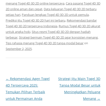
menang Togel 4D 3D 2D online terpercaya
,
Cara pasang Togel 4D 3D
2D online aman dan cepat
,
Data keluaran Togel 4D 3D 2D terbaru
setiap hari
,
Panduan lengkap Togel 4D 3D 2D untuk pemula
,
Prediksi jitu Togel 4D 3D 2D hari ini terbaru
,
Rekomendasi bandar
Togel 4D 3D 2D terpercaya Indonesia
,
Rumus Togel 4D 3D 2D akurat
untuk angka hoki
,
Situs resmi Togel 4D 3D 2D dengan hadiah
terbesar
,
Strategi bermain Togel 4D 3D 2D agar konsisten menang
,
Tips rahasia menang Togel 4D 3D 2D tanpa modal besar
on
September 2, 2025
.
Post
←
Rekomendasi Agen Togel
Strategi Jitu Main Togel 3D
navigation
4D Terpercaya 2025:
Tanpa Modal Besar untuk
Temukan Pilihan Terbaik
Meningkatkan Peluang
untuk Permainan Anda
Menang
→