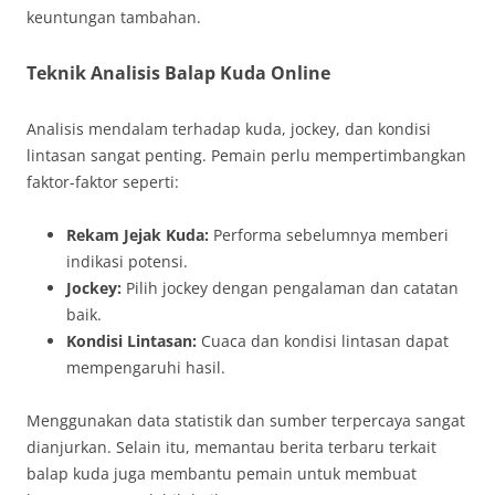
keuntungan tambahan.
Teknik Analisis Balap Kuda Online
Analisis mendalam terhadap kuda, jockey, dan kondisi
lintasan sangat penting. Pemain perlu mempertimbangkan
faktor-faktor seperti:
Rekam Jejak Kuda:
Performa sebelumnya memberi
indikasi potensi.
Jockey:
Pilih jockey dengan pengalaman dan catatan
baik.
Kondisi Lintasan:
Cuaca dan kondisi lintasan dapat
mempengaruhi hasil.
Menggunakan data statistik dan sumber terpercaya sangat
dianjurkan. Selain itu, memantau berita terbaru terkait
balap kuda juga membantu pemain untuk membuat