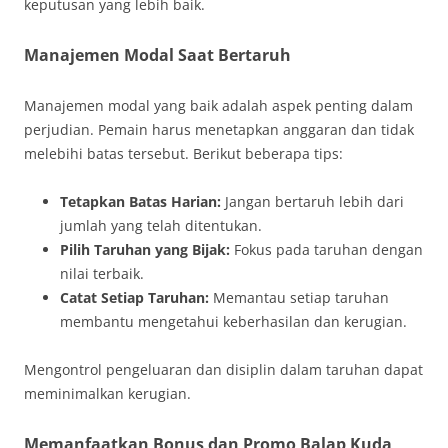
keputusan yang lebih baik.
Manajemen Modal Saat Bertaruh
Manajemen modal yang baik adalah aspek penting dalam
perjudian. Pemain harus menetapkan anggaran dan tidak
melebihi batas tersebut. Berikut beberapa tips:
Tetapkan Batas Harian:
Jangan bertaruh lebih dari
jumlah yang telah ditentukan.
Pilih Taruhan yang Bijak:
Fokus pada taruhan dengan
nilai terbaik.
Catat Setiap Taruhan:
Memantau setiap taruhan
membantu mengetahui keberhasilan dan kerugian.
Mengontrol pengeluaran dan disiplin dalam taruhan dapat
meminimalkan kerugian.
Memanfaatkan Bonus dan Promo Balap Kuda