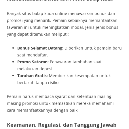
Banyak situs balap kuda online menawarkan bonus dan
promosi yang menarik. Pemain sebaiknya memanfaatkan
tawaran ini untuk meningkatkan modal. Jenis-jenis bonus
yang dapat ditemukan meliputi:
Bonus Selamat Datang:
Diberikan untuk pemain baru
saat mendaftar.
Promo Setoran:
Penawaran tambahan saat
melakukan deposit.
Taruhan Gratis:
Memberikan kesempatan untuk
bertaruh tanpa risiko.
Pemain harus membaca syarat dan ketentuan masing-
masing promosi untuk memastikan mereka memahami
cara memanfaatkannya dengan baik.
Keamanan, Regulasi, dan Tanggung Jawab