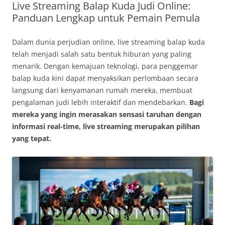
Live Streaming Balap Kuda Judi Online:
Panduan Lengkap untuk Pemain Pemula
Dalam dunia perjudian online, live streaming balap kuda
telah menjadi salah satu bentuk hiburan yang paling
menarik. Dengan kemajuan teknologi, para penggemar
balap kuda kini dapat menyaksikan perlombaan secara
langsung dari kenyamanan rumah mereka, membuat
pengalaman judi lebih interaktif dan mendebarkan.
Bagi
mereka yang ingin merasakan sensasi taruhan dengan
informasi real-time, live streaming merupakan pilihan
yang tepat.