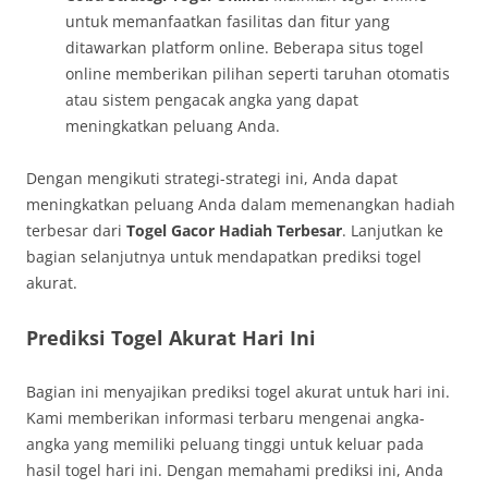
untuk memanfaatkan fasilitas dan fitur yang
ditawarkan platform online. Beberapa situs togel
online memberikan pilihan seperti taruhan otomatis
atau sistem pengacak angka yang dapat
meningkatkan peluang Anda.
Dengan mengikuti strategi-strategi ini, Anda dapat
meningkatkan peluang Anda dalam memenangkan hadiah
terbesar dari
Togel Gacor Hadiah Terbesar
. Lanjutkan ke
bagian selanjutnya untuk mendapatkan prediksi togel
akurat.
Prediksi Togel Akurat Hari Ini
Bagian ini menyajikan prediksi togel akurat untuk hari ini.
Kami memberikan informasi terbaru mengenai angka-
angka yang memiliki peluang tinggi untuk keluar pada
hasil togel hari ini. Dengan memahami prediksi ini, Anda