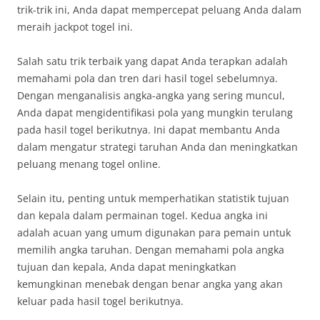
trik-trik ini, Anda dapat mempercepat peluang Anda dalam
meraih jackpot togel ini.
Salah satu trik terbaik yang dapat Anda terapkan adalah
memahami pola dan tren dari hasil togel sebelumnya.
Dengan menganalisis angka-angka yang sering muncul,
Anda dapat mengidentifikasi pola yang mungkin terulang
pada hasil togel berikutnya. Ini dapat membantu Anda
dalam mengatur strategi taruhan Anda dan meningkatkan
peluang menang togel online.
Selain itu, penting untuk memperhatikan statistik tujuan
dan kepala dalam permainan togel. Kedua angka ini
adalah acuan yang umum digunakan para pemain untuk
memilih angka taruhan. Dengan memahami pola angka
tujuan dan kepala, Anda dapat meningkatkan
kemungkinan menebak dengan benar angka yang akan
keluar pada hasil togel berikutnya.