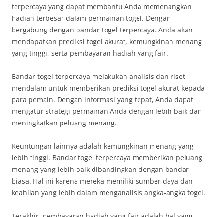
terpercaya yang dapat membantu Anda memenangkan
hadiah terbesar dalam permainan togel. Dengan
bergabung dengan bandar togel terpercaya, Anda akan
mendapatkan prediksi togel akurat, kemungkinan menang
yang tinggi, serta pembayaran hadiah yang fair.
Bandar togel terpercaya melakukan analisis dan riset
mendalam untuk memberikan prediksi togel akurat kepada
para pemain. Dengan informasi yang tepat, Anda dapat
mengatur strategi permainan Anda dengan lebih baik dan
meningkatkan peluang menang.
Keuntungan lainnya adalah kemungkinan menang yang
lebih tinggi. Bandar togel terpercaya memberikan peluang
menang yang lebih baik dibandingkan dengan bandar
biasa. Hal ini karena mereka memiliki sumber daya dan
keahlian yang lebih dalam menganalisis angka-angka togel.
Terakhir, pembayaran hadiah yang fair adalah hal yang