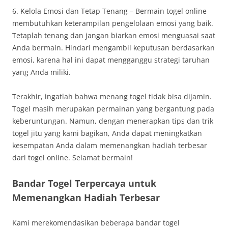
6. Kelola Emosi dan Tetap Tenang – Bermain togel online
membutuhkan keterampilan pengelolaan emosi yang baik.
Tetaplah tenang dan jangan biarkan emosi menguasai saat
Anda bermain. Hindari mengambil keputusan berdasarkan
emosi, karena hal ini dapat mengganggu strategi taruhan
yang Anda miliki.
Terakhir, ingatlah bahwa menang togel tidak bisa dijamin.
Togel masih merupakan permainan yang bergantung pada
keberuntungan. Namun, dengan menerapkan tips dan trik
togel jitu yang kami bagikan, Anda dapat meningkatkan
kesempatan Anda dalam memenangkan hadiah terbesar
dari togel online. Selamat bermain!
Bandar Togel Terpercaya untuk
Memenangkan Hadiah Terbesar
Kami merekomendasikan beberapa bandar togel