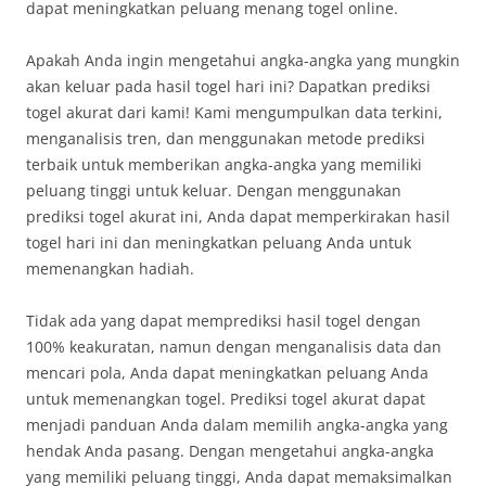
dapat meningkatkan peluang menang togel online.
Apakah Anda ingin mengetahui angka-angka yang mungkin
akan keluar pada hasil togel hari ini? Dapatkan prediksi
togel akurat dari kami! Kami mengumpulkan data terkini,
menganalisis tren, dan menggunakan metode prediksi
terbaik untuk memberikan angka-angka yang memiliki
peluang tinggi untuk keluar. Dengan menggunakan
prediksi togel akurat ini, Anda dapat memperkirakan hasil
togel hari ini dan meningkatkan peluang Anda untuk
memenangkan hadiah.
Tidak ada yang dapat memprediksi hasil togel dengan
100% keakuratan, namun dengan menganalisis data dan
mencari pola, Anda dapat meningkatkan peluang Anda
untuk memenangkan togel. Prediksi togel akurat dapat
menjadi panduan Anda dalam memilih angka-angka yang
hendak Anda pasang. Dengan mengetahui angka-angka
yang memiliki peluang tinggi, Anda dapat memaksimalkan