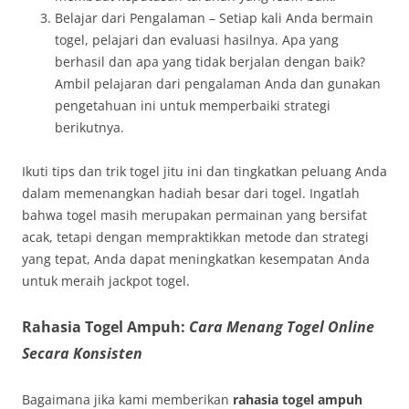
Belajar dari Pengalaman – Setiap kali Anda bermain
togel, pelajari dan evaluasi hasilnya. Apa yang
berhasil dan apa yang tidak berjalan dengan baik?
Ambil pelajaran dari pengalaman Anda dan gunakan
pengetahuan ini untuk memperbaiki strategi
berikutnya.
Ikuti tips dan trik togel jitu ini dan tingkatkan peluang Anda
dalam memenangkan hadiah besar dari togel. Ingatlah
bahwa togel masih merupakan permainan yang bersifat
acak, tetapi dengan mempraktikkan metode dan strategi
yang tepat, Anda dapat meningkatkan kesempatan Anda
untuk meraih jackpot togel.
Rahasia Togel Ampuh:
Cara Menang Togel Online
Secara Konsisten
Bagaimana jika kami memberikan
rahasia togel ampuh