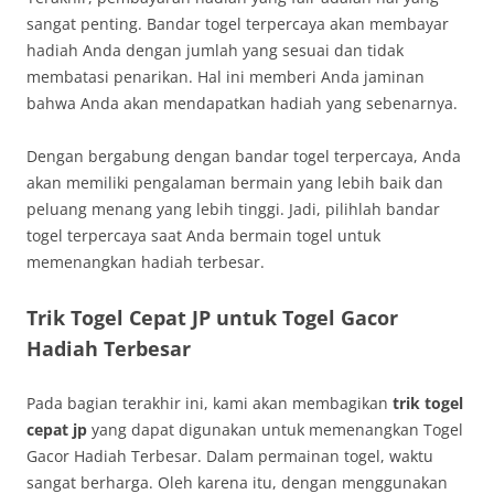
sangat penting. Bandar togel terpercaya akan membayar
hadiah Anda dengan jumlah yang sesuai dan tidak
membatasi penarikan. Hal ini memberi Anda jaminan
bahwa Anda akan mendapatkan hadiah yang sebenarnya.
Dengan bergabung dengan bandar togel terpercaya, Anda
akan memiliki pengalaman bermain yang lebih baik dan
peluang menang yang lebih tinggi. Jadi, pilihlah bandar
togel terpercaya saat Anda bermain togel untuk
memenangkan hadiah terbesar.
Trik Togel Cepat JP untuk Togel Gacor
Hadiah Terbesar
Pada bagian terakhir ini, kami akan membagikan
trik togel
cepat jp
yang dapat digunakan untuk memenangkan Togel
Gacor Hadiah Terbesar. Dalam permainan togel, waktu
sangat berharga. Oleh karena itu, dengan menggunakan