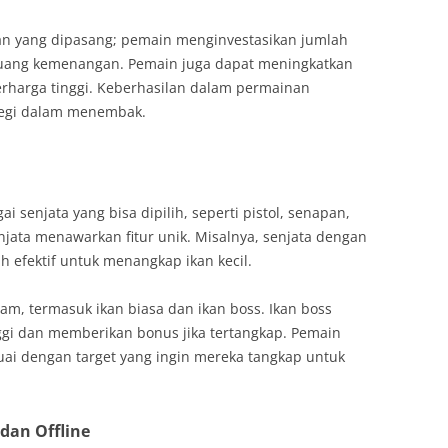
an yang dipasang; pemain menginvestasikan jumlah
uang kemenangan. Pemain juga dapat meningkatkan
erharga tinggi. Keberhasilan dalam permainan
tegi dalam menembak.
 senjata yang bisa dipilih, seperti pistol, senapan,
enjata menawarkan fitur unik. Misalnya, senjata dengan
h efektif untuk menangkap ikan kecil.
m, termasuk ikan biasa dan ikan boss. Ikan boss
inggi dan memberikan bonus jika tertangkap. Pemain
uai dengan target yang ingin mereka tangkap untuk
dan Offline