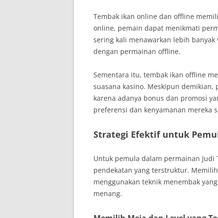
Tembak ikan online dan offline memil
online, pemain dapat menikmati perma
sering kali menawarkan lebih banyak 
dengan permainan offline.
Sementara itu, tembak ikan offline m
suasana kasino. Meskipun demikian, 
karena adanya bonus dan promosi ya
preferensi dan kenyamanan mereka sa
Strategi Efektif untuk Pemu
Untuk pemula dalam permainan Judi T
pendekatan yang terstruktur. Memilih
menggunakan teknik menembak yang e
menang.