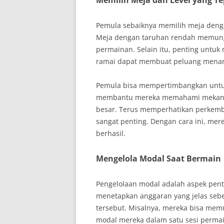
Memilih Meja dan Level yang Te
Pemula sebaiknya memilih meja deng
Meja dengan taruhan rendah memung
permainan. Selain itu, penting untu
ramai dapat membuat peluang menang 
Pemula bisa mempertimbangkan untuk
membantu mereka memahami mekanika
besar. Terus memperhatikan perkemba
sangat penting. Dengan cara ini, mer
berhasil.
Mengelola Modal Saat Bermain
Pengelolaan modal adalah aspek pent
menetapkan anggaran yang jelas seb
tersebut. Misalnya, mereka bisa mem
modal mereka dalam satu sesi perma