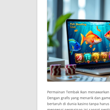
Permainan Tembak Ikan menawarkan 
Dengan grafis yang menarik dan game
bertaruh di dunia kasino tanpa haru
mengenai permainan ini sangat pen