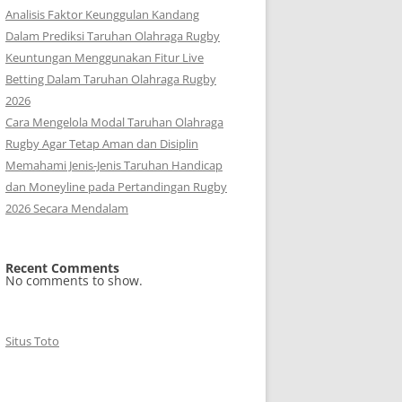
Analisis Faktor Keunggulan Kandang
Dalam Prediksi Taruhan Olahraga Rugby
Keuntungan Menggunakan Fitur Live
Betting Dalam Taruhan Olahraga Rugby
2026
Cara Mengelola Modal Taruhan Olahraga
Rugby Agar Tetap Aman dan Disiplin
Memahami Jenis-Jenis Taruhan Handicap
dan Moneyline pada Pertandingan Rugby
2026 Secara Mendalam
Recent Comments
No comments to show.
Situs Toto