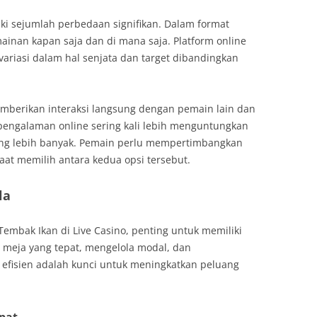
iki sejumlah perbedaan signifikan. Dalam format
inan kapan saja dan di mana saja. Platform online
variasi dalam hal senjata dan target dibandingkan
emberikan interaksi langsung dengan pemain lain dan
pengalaman online sering kali lebih menguntungkan
ng lebih banyak. Pemain perlu mempertimbangkan
at memilih antara kedua opsi tersebut.
la
embak Ikan di Live Casino, penting untuk memiliki
 meja yang tepat, mengelola modal, dan
fisien adalah kunci untuk meningkatkan peluang