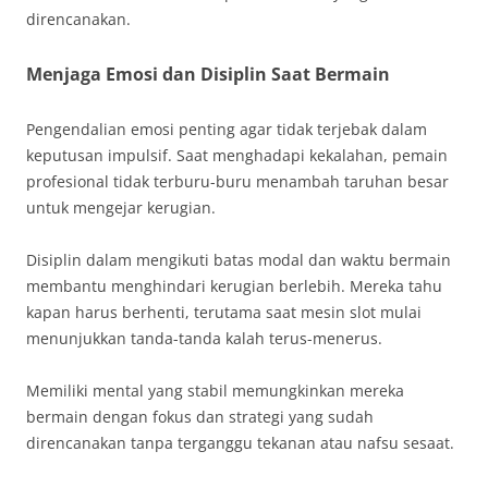
direncanakan.
Menjaga Emosi dan Disiplin Saat Bermain
Pengendalian emosi penting agar tidak terjebak dalam
keputusan impulsif. Saat menghadapi kekalahan, pemain
profesional tidak terburu-buru menambah taruhan besar
untuk mengejar kerugian.
Disiplin dalam mengikuti batas modal dan waktu bermain
membantu menghindari kerugian berlebih. Mereka tahu
kapan harus berhenti, terutama saat mesin slot mulai
menunjukkan tanda-tanda kalah terus-menerus.
Memiliki mental yang stabil memungkinkan mereka
bermain dengan fokus dan strategi yang sudah
direncanakan tanpa terganggu tekanan atau nafsu sesaat.