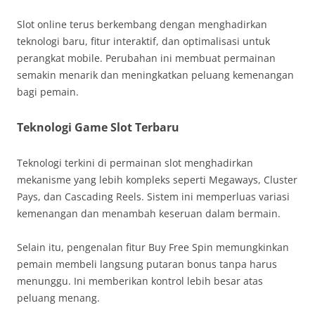
Slot online terus berkembang dengan menghadirkan
teknologi baru, fitur interaktif, dan optimalisasi untuk
perangkat mobile. Perubahan ini membuat permainan
semakin menarik dan meningkatkan peluang kemenangan
bagi pemain.
Teknologi Game Slot Terbaru
Teknologi terkini di permainan slot menghadirkan
mekanisme yang lebih kompleks seperti Megaways, Cluster
Pays, dan Cascading Reels. Sistem ini memperluas variasi
kemenangan dan menambah keseruan dalam bermain.
Selain itu, pengenalan fitur Buy Free Spin memungkinkan
pemain membeli langsung putaran bonus tanpa harus
menunggu. Ini memberikan kontrol lebih besar atas
peluang menang.