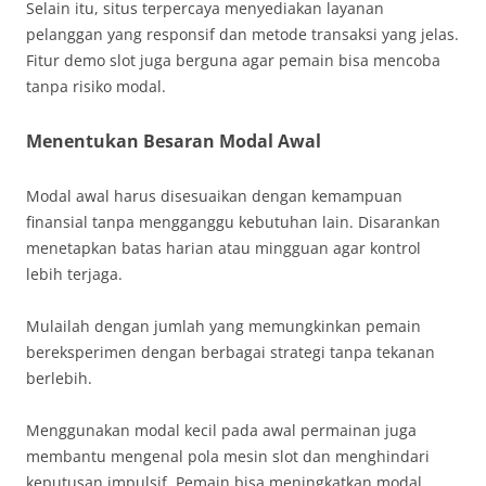
Selain itu, situs terpercaya menyediakan layanan
pelanggan yang responsif dan metode transaksi yang jelas.
Fitur demo slot juga berguna agar pemain bisa mencoba
tanpa risiko modal.
Menentukan Besaran Modal Awal
Modal awal harus disesuaikan dengan kemampuan
finansial tanpa mengganggu kebutuhan lain. Disarankan
menetapkan batas harian atau mingguan agar kontrol
lebih terjaga.
Mulailah dengan jumlah yang memungkinkan pemain
bereksperimen dengan berbagai strategi tanpa tekanan
berlebih.
Menggunakan modal kecil pada awal permainan juga
membantu mengenal pola mesin slot dan menghindari
keputusan impulsif. Pemain bisa meningkatkan modal