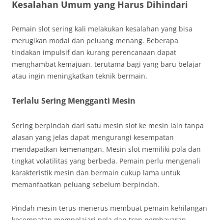
Kesalahan Umum yang Harus Dihindari
Pemain slot sering kali melakukan kesalahan yang bisa
merugikan modal dan peluang menang. Beberapa
tindakan impulsif dan kurang perencanaan dapat
menghambat kemajuan, terutama bagi yang baru belajar
atau ingin meningkatkan teknik bermain.
Terlalu Sering Mengganti Mesin
Sering berpindah dari satu mesin slot ke mesin lain tanpa
alasan yang jelas dapat mengurangi kesempatan
mendapatkan kemenangan. Mesin slot memiliki pola dan
tingkat volatilitas yang berbeda. Pemain perlu mengenali
karakteristik mesin dan bermain cukup lama untuk
memanfaatkan peluang sebelum berpindah.
Pindah mesin terus-menerus membuat pemain kehilangan
kesempatan mempelajari pola dan tren pembayaran.