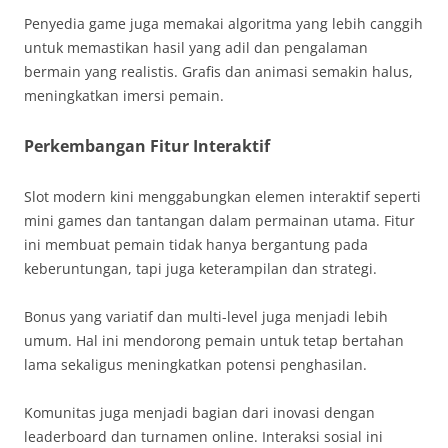
Penyedia game juga memakai algoritma yang lebih canggih
untuk memastikan hasil yang adil dan pengalaman
bermain yang realistis. Grafis dan animasi semakin halus,
meningkatkan imersi pemain.
Perkembangan Fitur Interaktif
Slot modern kini menggabungkan elemen interaktif seperti
mini games dan tantangan dalam permainan utama. Fitur
ini membuat pemain tidak hanya bergantung pada
keberuntungan, tapi juga keterampilan dan strategi.
Bonus yang variatif dan multi-level juga menjadi lebih
umum. Hal ini mendorong pemain untuk tetap bertahan
lama sekaligus meningkatkan potensi penghasilan.
Komunitas juga menjadi bagian dari inovasi dengan
leaderboard dan turnamen online. Interaksi sosial ini