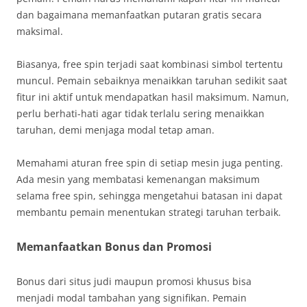
dan bagaimana memanfaatkan putaran gratis secara
maksimal.
Biasanya, free spin terjadi saat kombinasi simbol tertentu
muncul. Pemain sebaiknya menaikkan taruhan sedikit saat
fitur ini aktif untuk mendapatkan hasil maksimum. Namun,
perlu berhati-hati agar tidak terlalu sering menaikkan
taruhan, demi menjaga modal tetap aman.
Memahami aturan free spin di setiap mesin juga penting.
Ada mesin yang membatasi kemenangan maksimum
selama free spin, sehingga mengetahui batasan ini dapat
membantu pemain menentukan strategi taruhan terbaik.
Memanfaatkan Bonus dan Promosi
Bonus dari situs judi maupun promosi khusus bisa
menjadi modal tambahan yang signifikan. Pemain