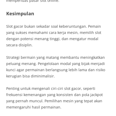
memperluas pasar slot online.
Kesimpulan
Slot gacor bukan sekadar soal keberuntungan. Pemain
yang sukses memahami cara kerja mesin, memilih slot
dengan potensi menang tinggi, dan mengatur modal
secara disiplin.
Strategi bermain yang matang membantu meningkatkan
peluang menang. Pengelolaan modal yang bijak menjadi
kunci agar permainan berlangsung lebih lama dan risiko
kerugian bisa diminimalisir.
Penting untuk mengenali ciri-ciri slot gacor, seperti
frekuensi kemenangan yang konsisten dan pola jackpot
yang pernah muncul. Pemilihan mesin yang tepat akan
memengaruhi hasil permainan.