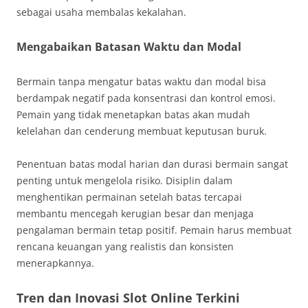
sebagai usaha membalas kekalahan.
Mengabaikan Batasan Waktu dan Modal
Bermain tanpa mengatur batas waktu dan modal bisa
berdampak negatif pada konsentrasi dan kontrol emosi.
Pemain yang tidak menetapkan batas akan mudah
kelelahan dan cenderung membuat keputusan buruk.
Penentuan batas modal harian dan durasi bermain sangat
penting untuk mengelola risiko. Disiplin dalam
menghentikan permainan setelah batas tercapai
membantu mencegah kerugian besar dan menjaga
pengalaman bermain tetap positif. Pemain harus membuat
rencana keuangan yang realistis dan konsisten
menerapkannya.
Tren dan Inovasi Slot Online Terkini