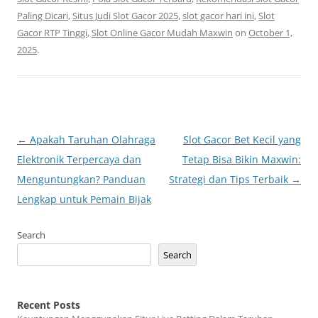
Paling Dicari
,
Situs Judi Slot Gacor 2025
,
slot gacor hari ini
,
Slot
Gacor RTP Tinggi
,
Slot Online Gacor Mudah Maxwin
on
October 1,
2025
.
Post
←
Apakah Taruhan Olahraga
Slot Gacor Bet Kecil yang
navigation
Elektronik Terpercaya dan
Tetap Bisa Bikin Maxwin:
Menguntungkan? Panduan
Strategi dan Tips Terbaik
→
Lengkap untuk Pemain Bijak
Search
Search
Recent Posts