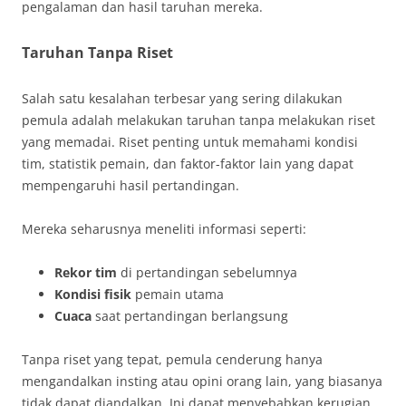
pengalaman dan hasil taruhan mereka.
Taruhan Tanpa Riset
Salah satu kesalahan terbesar yang sering dilakukan
pemula adalah melakukan taruhan tanpa melakukan riset
yang memadai. Riset penting untuk memahami kondisi
tim, statistik pemain, dan faktor-faktor lain yang dapat
mempengaruhi hasil pertandingan.
Mereka seharusnya meneliti informasi seperti:
Rekor tim
di pertandingan sebelumnya
Kondisi fisik
pemain utama
Cuaca
saat pertandingan berlangsung
Tanpa riset yang tepat, pemula cenderung hanya
mengandalkan insting atau opini orang lain, yang biasanya
tidak dapat diandalkan. Ini dapat menyebabkan kerugian