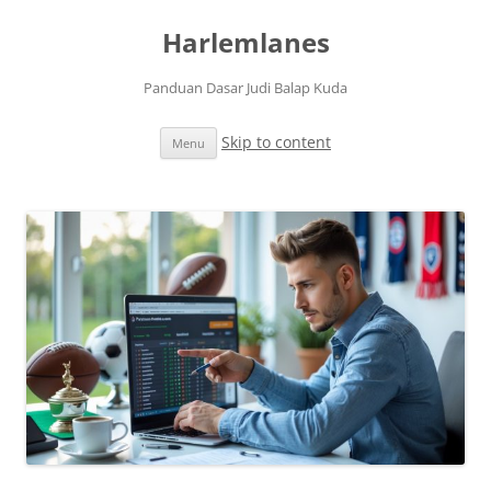
Harlemlanes
Panduan Dasar Judi Balap Kuda
Skip to content
Menu