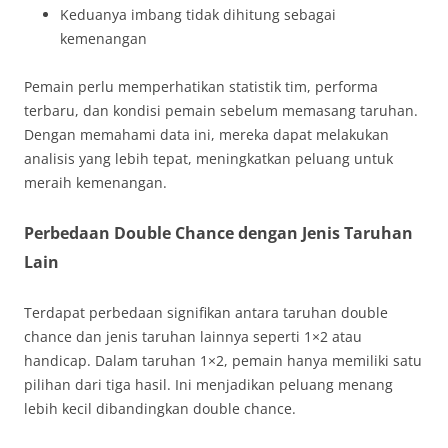
Keduanya imbang tidak dihitung sebagai
kemenangan
Pemain perlu memperhatikan statistik tim, performa
terbaru, dan kondisi pemain sebelum memasang taruhan.
Dengan memahami data ini, mereka dapat melakukan
analisis yang lebih tepat, meningkatkan peluang untuk
meraih kemenangan.
Perbedaan Double Chance dengan Jenis Taruhan
Lain
Terdapat perbedaan signifikan antara taruhan double
chance dan jenis taruhan lainnya seperti 1×2 atau
handicap. Dalam taruhan 1×2, pemain hanya memiliki satu
pilihan dari tiga hasil. Ini menjadikan peluang menang
lebih kecil dibandingkan double chance.