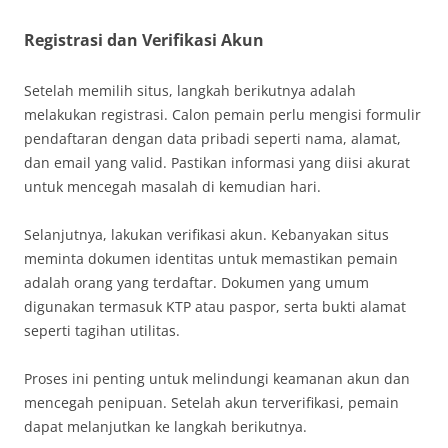
Registrasi dan Verifikasi Akun
Setelah memilih situs, langkah berikutnya adalah
melakukan registrasi. Calon pemain perlu mengisi formulir
pendaftaran dengan data pribadi seperti nama, alamat,
dan email yang valid. Pastikan informasi yang diisi akurat
untuk mencegah masalah di kemudian hari.
Selanjutnya, lakukan verifikasi akun. Kebanyakan situs
meminta dokumen identitas untuk memastikan pemain
adalah orang yang terdaftar. Dokumen yang umum
digunakan termasuk KTP atau paspor, serta bukti alamat
seperti tagihan utilitas.
Proses ini penting untuk melindungi keamanan akun dan
mencegah penipuan. Setelah akun terverifikasi, pemain
dapat melanjutkan ke langkah berikutnya.