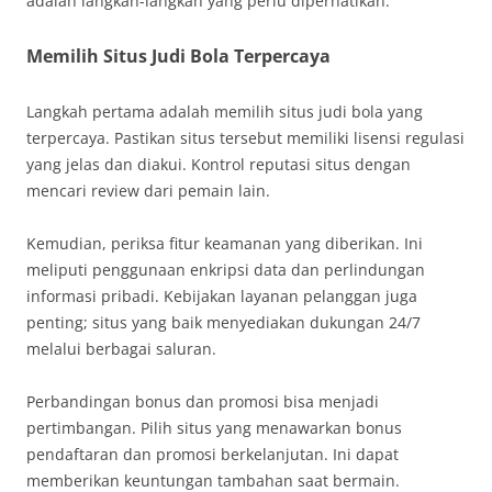
adalah langkah-langkah yang perlu diperhatikan.
Memilih Situs Judi Bola Terpercaya
Langkah pertama adalah memilih situs judi bola yang
terpercaya. Pastikan situs tersebut memiliki lisensi regulasi
yang jelas dan diakui. Kontrol reputasi situs dengan
mencari review dari pemain lain.
Kemudian, periksa fitur keamanan yang diberikan. Ini
meliputi penggunaan enkripsi data dan perlindungan
informasi pribadi. Kebijakan layanan pelanggan juga
penting; situs yang baik menyediakan dukungan 24/7
melalui berbagai saluran.
Perbandingan bonus dan promosi bisa menjadi
pertimbangan. Pilih situs yang menawarkan bonus
pendaftaran dan promosi berkelanjutan. Ini dapat
memberikan keuntungan tambahan saat bermain.