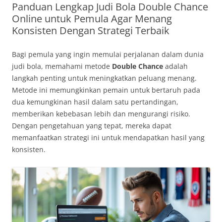
Panduan Lengkap Judi Bola Double Chance
Online untuk Pemula Agar Menang
Konsisten Dengan Strategi Terbaik
Bagi pemula yang ingin memulai perjalanan dalam dunia
judi bola, memahami metode
Double Chance
adalah
langkah penting untuk meningkatkan peluang menang.
Metode ini memungkinkan pemain untuk bertaruh pada
dua kemungkinan hasil dalam satu pertandingan,
memberikan kebebasan lebih dan mengurangi risiko.
Dengan pengetahuan yang tepat, mereka dapat
memanfaatkan strategi ini untuk mendapatkan hasil yang
konsisten.