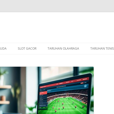
Skip
to
KUDA
SLOT GACOR
TARUHAN OLAHRAGA
TARUHAN TENIS
content