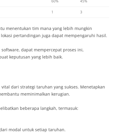
60%
45%
1
3
tu menentukan tim mana yang lebih mungkin
n lokasi pertandingan juga dapat mempengaruhi hasil.
i software, dapat mempercepat proses ini,
at keputusan yang lebih baik.
tal dari strategi taruhan yang sukses. Menetapkan
 membantu meminimalkan kerugian.
elibatkan beberapa langkah, termasuk:
ari modal untuk setiap taruhan.