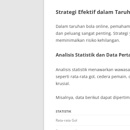
Strategi Efektif dalam Taru
Dalam taruhan bola online, pemaham
dan peluang sangat penting. Strateg
meminimalkan risiko kehilangan.
Analisis Statistik dan Data Per
Analisis statistik menawarkan wawasa
seperti rata-rata gol, cedera pemain
krusial.
Misalnya, data berikut dapat diperti
STATISTIK
Rata-rata Gol