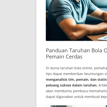
Panduan Taruhan Bola On
Pemain Cerdas
Di dunia taruhan bola online, pemah
tips dapat memberikan keuntungan si
menganalisis tim, pemain, dan stati
peluang sukses dalam taruhan.
Artik
akan membantu pembaca memahami da
dapat digunakan untuk membuat kep