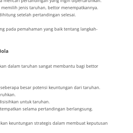
a mencari pertandingan yang ingin dipertaruhkan.
h memilih jenis taruhan, bettor menempatkannya.
dihitung setelah pertandingan selesai.
ung pada pemahaman yang baik tentang langkah-
Bola
akan dalam taruhan sangat membantu bagi bettor
seberapa besar potensi keuntungan dari taruhan.
aruhkan.
disisihkan untuk taruhan.
itempatkan selama pertandingan berlangsung.
erikan keuntungan strategis dalam membuat keputusan