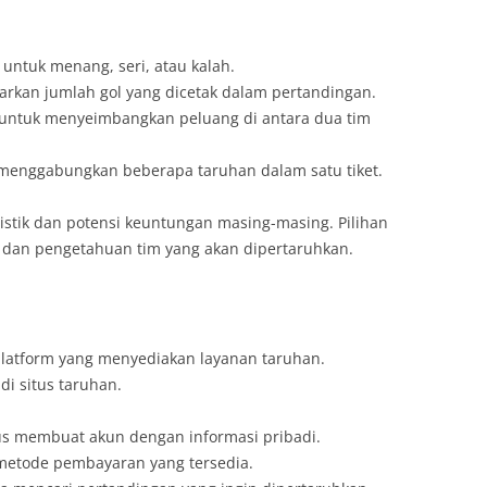
n untuk menang, seri, atau kalah.
sarkan jumlah gol yang dicetak dalam pertandingan.
n untuk menyeimbangkan peluang di antara dua tim
g menggabungkan beberapa taruhan dalam satu tiket.
ristik dan potensi keuntungan masing-masing. Pilihan
i dan pengetahuan tim yang akan dipertaruhkan.
 platform yang menyediakan layanan taruhan.
i situs taruhan.
us membuat akun dengan informasi pribadi.
 metode pembayaran yang tersedia.