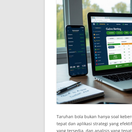
Taruhan bola bukan hanya soal keberu
tepat dan aplikasi strategi yang efek
yang tersedia, dan analisis yang tepat