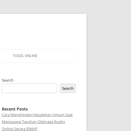
TOGEL ONLINE
Search
Search
Recent Posts
Cara Menghindari Kesalahan Umum Saat
Memasang Taruhan Olahraga Rugby
Online Secara Efektif