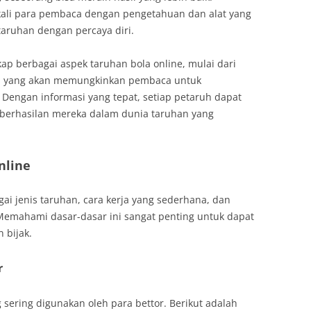
ali para pembaca dengan pengetahuan dan alat yang
aruhan dengan percaya diri.
p berbagai aspek taruhan bola online, mulai dari
ed, yang akan memungkinkan pembaca untuk
engan informasi yang tepat, setiap petaruh dapat
eberhasilan mereka dalam dunia taruhan yang
nline
i jenis taruhan, cara kerja yang sederhana, dan
 Memahami dasar-dasar ini sangat penting untuk dapat
 bijak.
r
 sering digunakan oleh para bettor. Berikut adalah