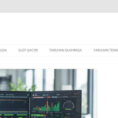
Skip
to
KUDA
SLOT GACOR
TARUHAN OLAHRAGA
TARUHAN TENIS
content