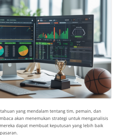
etahuan yang mendalam tentang tim, pemain, dan
Pembaca akan menemukan strategi untuk menganalisis
a mereka dapat membuat keputusan yang lebih baik
 pasaran.