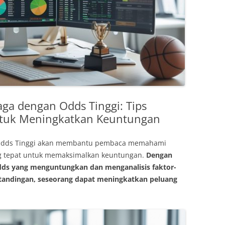
ga dengan Odds Tinggi: Tips
tuk Meningkatkan Keuntungan
Odds Tinggi akan membantu pembaca memahami
 tepat untuk memaksimalkan keuntungan.
Dengan
dds yang menguntungkan dan menganalisis faktor-
tandingan, seseorang dapat meningkatkan peluang