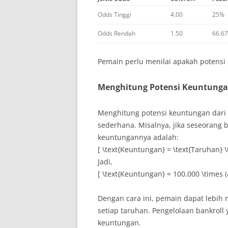
Odds Tinggi
4.00
25%
Odds Rendah
1.50
66.6
Pemain perlu menilai apakah potensi
Menghitung Potensi Keuntungan
Menghitung potensi keuntungan dari 
sederhana. Misalnya, jika seseorang 
keuntungannya adalah:
[ \text{Keuntungan} = \text{Taruhan} \t
Jadi,
[ \text{Keuntungan} = 100.000 \times (
Dengan cara ini, pemain dapat lebih
setiap taruhan. Pengelolaan bankro
keuntungan.