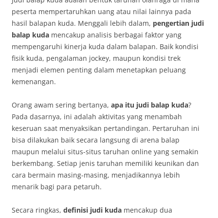
peserta mempertaruhkan uang atau nilai lainnya pada
hasil balapan kuda. Menggali lebih dalam,
pengertian judi
balap kuda
mencakup analisis berbagai faktor yang
mempengaruhi kinerja kuda dalam balapan. Baik kondisi
fisik kuda, pengalaman jockey, maupun kondisi trek
menjadi elemen penting dalam menetapkan peluang
kemenangan.
Orang awam sering bertanya,
apa itu judi balap kuda
?
Pada dasarnya, ini adalah aktivitas yang menambah
keseruan saat menyaksikan pertandingan. Pertaruhan ini
bisa dilakukan baik secara langsung di arena balap
maupun melalui situs-situs taruhan online yang semakin
berkembang. Setiap jenis taruhan memiliki keunikan dan
cara bermain masing-masing, menjadikannya lebih
menarik bagi para petaruh.
Secara ringkas,
definisi judi kuda
mencakup dua