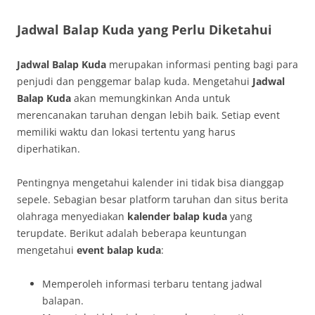
Jadwal Balap Kuda yang Perlu Diketahui
Jadwal Balap Kuda
merupakan informasi penting bagi para
penjudi dan penggemar balap kuda. Mengetahui
Jadwal
Balap Kuda
akan memungkinkan Anda untuk
merencanakan taruhan dengan lebih baik. Setiap event
memiliki waktu dan lokasi tertentu yang harus
diperhatikan.
Pentingnya mengetahui kalender ini tidak bisa dianggap
sepele. Sebagian besar platform taruhan dan situs berita
olahraga menyediakan
kalender balap kuda
yang
terupdate. Berikut adalah beberapa keuntungan
mengetahui
event balap kuda
:
Memperoleh informasi terbaru tentang jadwal
balapan.