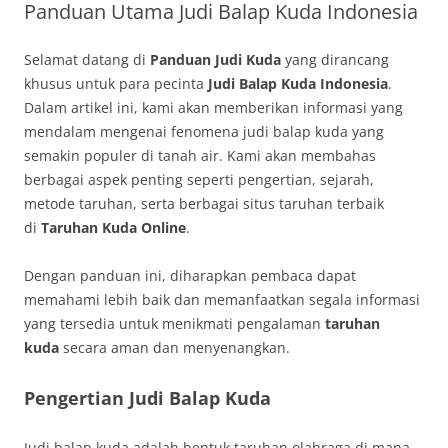
Panduan Utama Judi Balap Kuda Indonesia
Selamat datang di
Panduan Judi Kuda
yang dirancang
khusus untuk para pecinta
Judi Balap Kuda Indonesia
.
Dalam artikel ini, kami akan memberikan informasi yang
mendalam mengenai fenomena judi balap kuda yang
semakin populer di tanah air. Kami akan membahas
berbagai aspek penting seperti pengertian, sejarah,
metode taruhan, serta berbagai situs taruhan terbaik
di
Taruhan Kuda Online
.
Dengan panduan ini, diharapkan pembaca dapat
memahami lebih baik dan memanfaatkan segala informasi
yang tersedia untuk menikmati pengalaman
taruhan
kuda
secara aman dan menyenangkan.
Pengertian Judi Balap Kuda
Judi balap kuda adalah bentuk taruhan olahraga di mana