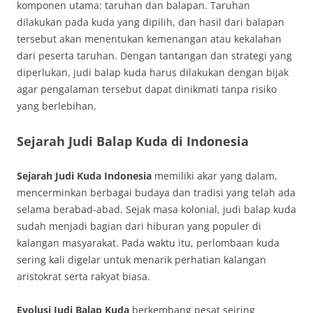
komponen utama: taruhan dan balapan. Taruhan
dilakukan pada kuda yang dipilih, dan hasil dari balapan
tersebut akan menentukan kemenangan atau kekalahan
dari peserta taruhan. Dengan tantangan dan strategi yang
diperlukan, judi balap kuda harus dilakukan dengan bijak
agar pengalaman tersebut dapat dinikmati tanpa risiko
yang berlebihan.
Sejarah Judi Balap Kuda di Indonesia
Sejarah Judi Kuda Indonesia
memiliki akar yang dalam,
mencerminkan berbagai budaya dan tradisi yang telah ada
selama berabad-abad. Sejak masa kolonial, judi balap kuda
sudah menjadi bagian dari hiburan yang populer di
kalangan masyarakat. Pada waktu itu, perlombaan kuda
sering kali digelar untuk menarik perhatian kalangan
aristokrat serta rakyat biasa.
Evolusi Judi Balap Kuda
berkembang pesat seiring