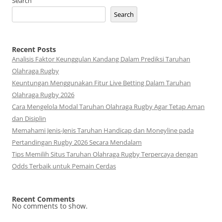
Search
Search
Recent Posts
Analisis Faktor Keunggulan Kandang Dalam Prediksi Taruhan
Olahraga Rugby
Keuntungan Menggunakan Fitur Live Betting Dalam Taruhan
Olahraga Rugby 2026
Cara Mengelola Modal Taruhan Olahraga Rugby Agar Tetap Aman
dan Disiplin
Memahami Jenis-Jenis Taruhan Handicap dan Moneyline pada
Pertandingan Rugby 2026 Secara Mendalam
Tips Memilih Situs Taruhan Olahraga Rugby Terpercaya dengan
Odds Terbaik untuk Pemain Cerdas
Recent Comments
No comments to show.