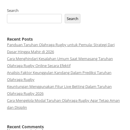
Search
Search
Recent Posts
Panduan Taruhan Olahraga Rugby untuk Pemula: Strategi Dari
Dasar Hingga Mahir di 2026
Cara Menghindari Kesalahan Umum Saat Memasang Taruhan
Olahraga Rugby Online Secara Efektif
Analisis Faktor Keunggulan Kandang Dalam Prediksi Taruhan
Olahraga Rugby
Keuntungan Menggunakan Fitur Live Betting Dalam Taruhan
Olahraga Rugby 2026
Cara Mengelola Modal Taruhan Olahraga Rugby Agar Tetap Aman
dan Disiplin
Recent Comments