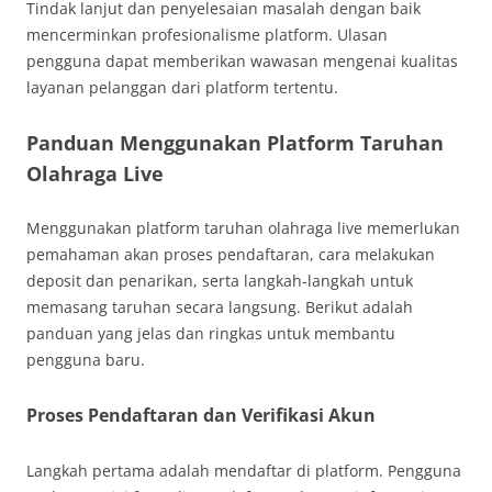
Tindak lanjut dan penyelesaian masalah dengan baik
mencerminkan profesionalisme platform. Ulasan
pengguna dapat memberikan wawasan mengenai kualitas
layanan pelanggan dari platform tertentu.
Panduan Menggunakan Platform Taruhan
Olahraga Live
Menggunakan platform taruhan olahraga live memerlukan
pemahaman akan proses pendaftaran, cara melakukan
deposit dan penarikan, serta langkah-langkah untuk
memasang taruhan secara langsung. Berikut adalah
panduan yang jelas dan ringkas untuk membantu
pengguna baru.
Proses Pendaftaran dan Verifikasi Akun
Langkah pertama adalah mendaftar di platform. Pengguna