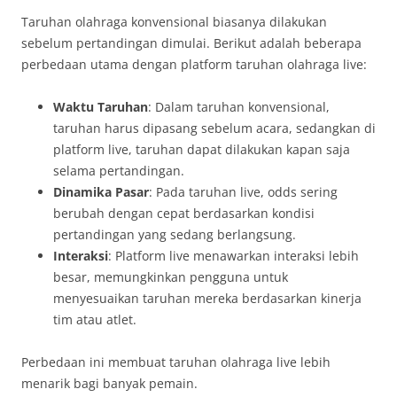
Taruhan olahraga konvensional biasanya dilakukan
sebelum pertandingan dimulai. Berikut adalah beberapa
perbedaan utama dengan platform taruhan olahraga live:
Waktu Taruhan
: Dalam taruhan konvensional,
taruhan harus dipasang sebelum acara, sedangkan di
platform live, taruhan dapat dilakukan kapan saja
selama pertandingan.
Dinamika Pasar
: Pada taruhan live, odds sering
berubah dengan cepat berdasarkan kondisi
pertandingan yang sedang berlangsung.
Interaksi
: Platform live menawarkan interaksi lebih
besar, memungkinkan pengguna untuk
menyesuaikan taruhan mereka berdasarkan kinerja
tim atau atlet.
Perbedaan ini membuat taruhan olahraga live lebih
menarik bagi banyak pemain.