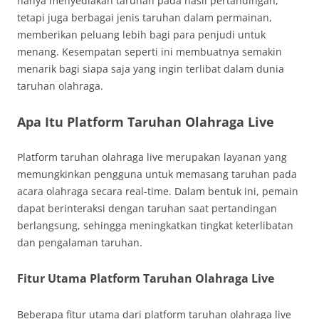
hanya menyediakan taruhan pada hasil pertandingan,
tetapi juga berbagai jenis taruhan dalam permainan,
memberikan peluang lebih bagi para penjudi untuk
menang. Kesempatan seperti ini membuatnya semakin
menarik bagi siapa saja yang ingin terlibat dalam dunia
taruhan olahraga.
Apa Itu Platform Taruhan Olahraga Live
Platform taruhan olahraga live merupakan layanan yang
memungkinkan pengguna untuk memasang taruhan pada
acara olahraga secara real-time. Dalam bentuk ini, pemain
dapat berinteraksi dengan taruhan saat pertandingan
berlangsung, sehingga meningkatkan tingkat keterlibatan
dan pengalaman taruhan.
Fitur Utama Platform Taruhan Olahraga Live
Beberapa fitur utama dari platform taruhan olahraga live