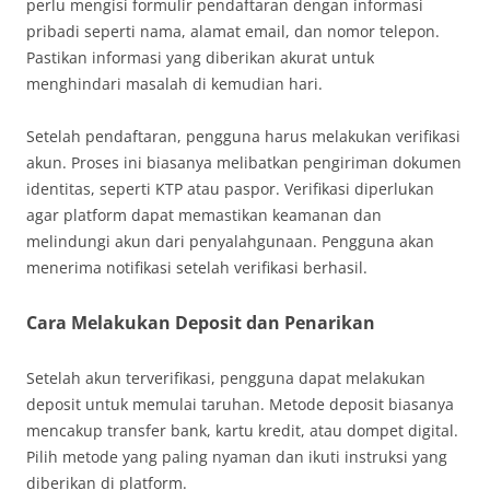
perlu mengisi formulir pendaftaran dengan informasi
pribadi seperti nama, alamat email, dan nomor telepon.
Pastikan informasi yang diberikan akurat untuk
menghindari masalah di kemudian hari.
Setelah pendaftaran, pengguna harus melakukan verifikasi
akun. Proses ini biasanya melibatkan pengiriman dokumen
identitas, seperti KTP atau paspor. Verifikasi diperlukan
agar platform dapat memastikan keamanan dan
melindungi akun dari penyalahgunaan. Pengguna akan
menerima notifikasi setelah verifikasi berhasil.
Cara Melakukan Deposit dan Penarikan
Setelah akun terverifikasi, pengguna dapat melakukan
deposit untuk memulai taruhan. Metode deposit biasanya
mencakup transfer bank, kartu kredit, atau dompet digital.
Pilih metode yang paling nyaman dan ikuti instruksi yang
diberikan di platform.