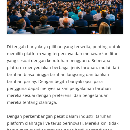
Di tengah banyaknya pilihan yang tersedia, penting untuk
memilih platform yang terpercaya dan menawarkan fitur
yang sesuai dengan kebutuhan pengguna. Beberapa
platform menyediakan berbagai jenis taruhan, mulai dari
taruhan biasa hingga taruhan langsung dan bahkan
taruhan parlay. Dengan begitu banyak opsi, para
pengguna dapat menyesuaikan pengalaman taruhan
mereka sesuai dengan preferensi dan pengetahuan
mereka tentang olahraga.
Dengan perkembangan pesat dalam industri taruhan,
platform olahraga live terus berinovasi. Mereka kini tidak