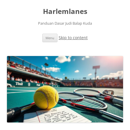
Harlemlanes
Panduan Dasar Judi Balap Kuda
Skip to content
Menu