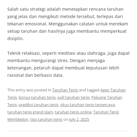
Salah satu strategi adalah menetapkan rencana taruhan
yang jelas dan mengikuti metode tersebut, terlepas dari
tekanan emosional. Menggunakan catatan untuk merekam
setiap taruhan dan hasilnya juga membantu memperkuat
disiplin.
Teknik relaksasi, seperti meditasi atau olahraga, juga dapat
membantu mengurangi stres. Dengan menjaga
ketenangan, petaruh dapat membuat keputusan lebih
rasional dan berbasis data.
This entry was posted in
Taruhan Tenis
and tagged
Agen Taruhan
Tenis
,
bonus taruhan tenis
,
judi taruhan tenis
,
Peluang Taruhan
Tenis
,
prediksi taruhan tenis
,
situs taruhan tenis terpercaya
,
taruhan tenis grand slam
,
taruhan tenis online
,
Taruhan Tenis
Wimbledon
,
tips taruhan tenis
on
July 2, 2025
.