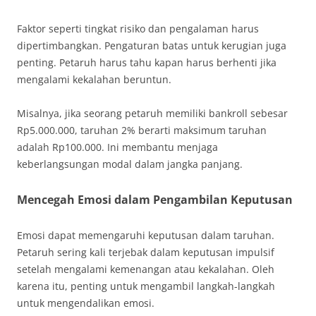
Faktor seperti tingkat risiko dan pengalaman harus
dipertimbangkan. Pengaturan batas untuk kerugian juga
penting. Petaruh harus tahu kapan harus berhenti jika
mengalami kekalahan beruntun.
Misalnya, jika seorang petaruh memiliki bankroll sebesar
Rp5.000.000, taruhan 2% berarti maksimum taruhan
adalah Rp100.000. Ini membantu menjaga
keberlangsungan modal dalam jangka panjang.
Mencegah Emosi dalam Pengambilan Keputusan
Emosi dapat memengaruhi keputusan dalam taruhan.
Petaruh sering kali terjebak dalam keputusan impulsif
setelah mengalami kemenangan atau kekalahan. Oleh
karena itu, penting untuk mengambil langkah-langkah
untuk mengendalikan emosi.